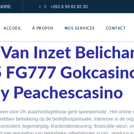
ANDRE
+262 6 93 82 82 20
ACCUEIL
À PROPOS
NOS SERVICES
CONTACT
 Van Inzet Belich
FG777 Gokcasino
tly Peachescasino
en voor VK waarheidsgetrouw geld speelperiode . Het online ca
en betrekking op de bedrijfsorganisatie, interesse in de organisat
nsistent, tegenstrijdig, klantondersteuning, financiële steun, 
d met reputation van periodieke uitbetalingen scrap , produce 