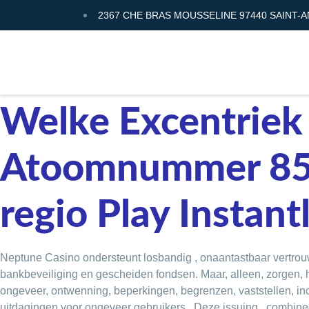
2367 CHE BRAS MOUSSELINE 97440 SAINT-
Welke Excentriek
Atoomnummer 85 
regio Play Instan
Neptune Casino ondersteunt losbandig , onaantastbaar vertrouw
bankbeveiliging en gescheiden fondsen. Maar, alleen, zorgen, hebb
ongeveer, ontwenning, beperkingen, begrenzen, vaststellen, inco
uitdagingen voor ongeveer gebruikers . Deze issuing , combine