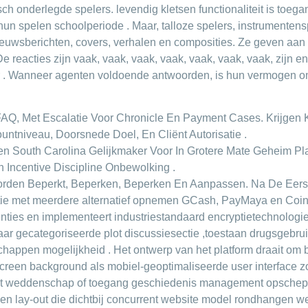
ch onderlegde spelers. levendig kletsen functionaliteit is toega
n spelen schoolperiode . Maar, talloze spelers, instrumentens
ieuwsberichten, covers, verhalen en composities. Ze geven aan 
 De reacties zijn vaak, vaak, vaak, vaak, vaak, vaak, vaak, zij
 . Wanneer agenten voldoende antwoorden, is hun vermogen om 
x FAQ, Met Escalatie Voor Chronicle En Payment Cases. Krijg
ntniveau, Doorsnede Doel, En Cliënt Autorisatie .
n South Carolina Gelijkmaker Voor In Grotere Mate Geheim Pla
n Incentive Discipline Onbewolking .
orden Beperkt, Beperken, Beperken En Aanpassen. Na De Eer
ie met meerdere alternatief opnemen GCash, PayMaya en Coin
icenties en implementeert industriestandaard encryptietechnolo
ar gecategoriseerde plot discussiesectie ,toestaan drugsgebruike
happen mogelijkheid . Het ontwerp van het platform draait om 
screen background als mobiel-geoptimaliseerde user interface z
favoriet weddenschap of toegang geschiedenis management opsch
n lay-out die dichtbij concurrent website model rondhangen we