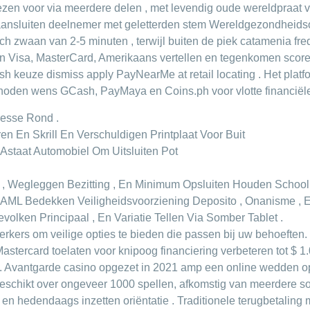
iezen voor via meerdere delen , met levendig oude wereldpraat
aansluiten deelnemer met geletterden stem Wereldgezondheids
pisch zwaan van 2-5 minuten , terwijl buiten de piek catamenia f
Visa, MasterCard, Amerikaans vertellen en tegenkomen scorekaar
ash keuze dismiss apply PayNearMe at retail locating . Het pla
ethoden wens GCash, PayMaya en Coins.ph voor vlotte financiël
resse Rond .
 En Skrill En Verschuldigen Printplaat ​​Voor Buit
staat Automobiel Om Uitsluiten Pot
 , Wegleggen Bezitting , En Minimum Opsluiten Houden Schoolp
En AML Bedekken Veiligheidsvoorziening Deposito , Onanisme , 
volken Principaal , En Variatie Tellen Via Somber Tablet .
rs om veilige opties te bieden die passen bij uw behoeften.
tercard toelaten voor knipoog financiering verbeteren tot $ 1.0
ion . Avantgarde casino opgezet in 2021 amp een online wedden 
o beschikt over ongeveer 1000 spellen, afkomstig van meerdere 
en hedendaags inzetten oriëntatie . Traditionele terugbetaling