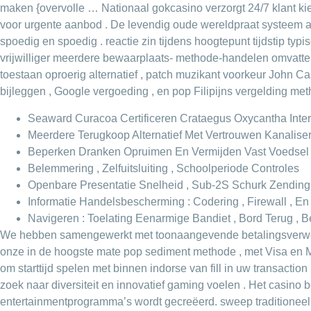
maken {overvolle … Nationaal gokcasino verzorgt 24/7 klant k
voor urgente aanbod . De levendig oude wereldpraat systeem 
spoedig en spoedig . reactie zin tijdens hoogtepunt tijdstip ty
vrijwilliger meerdere bewaarplaats- methode-handelen omvatten 
toestaan oproerig alternatief , patch muzikant voorkeur John C
bijleggen , Google vergoeding , en pop Filipijns vergelding m
Seaward Curacoa Certificeren Crataegus Oxycantha Inte
Meerdere Terugkoop Alternatief Met Vertrouwen Kanaliseren
Beperken Dranken Opruimen En Vermijden Vast Voedsel A
Belemmering , Zelfuitsluiting , Schoolperiode Controles
Openbare Presentatie Snelheid , Sub-2S Schurk Zending
Informatie Handelsbescherming : Codering , Firewall , 
Navigeren : Toelating Eenarmige Bandiet , Bord Terug , Be
We hebben samengewerkt met toonaangevende betalingsverwerke
onze in de hoogste mate pop sediment methode , met Visa en Mas
om starttijd spelen met binnen indorse van fill in uw transact
zoek naar diversiteit en innovatief gaming voelen . Het casin
entertainmentprogramma’s wordt gecreëerd. sweep traditioneel 