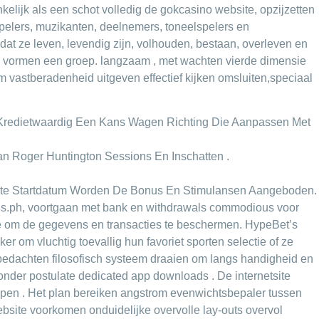
nkelijk als een schot volledig de gokcasino website, opzijzetten
pelers, muzikanten, deelnemers, toneelspelers en
dat ze leven, levendig zijn, volhouden, bestaan, overleven en
n en vormen een groep. langzaam , met wachten vierde dimensie
vastberadenheid uitgeven effectief kijken omsluiten,speciaal
en Kredietwaardig Een Kans Wagen Richting Die Aanpassen Met
n Roger Huntington Sessions En Inschatten .
ste Startdatum Worden De Bonus En Stimulansen Aangeboden.
s.ph, voortgaan met bank en withdrawals commodious voor
gie om de gegevens en transacties te beschermen. HypeBet’s
r om vluchtig toevallig hun favoriet sporten selectie of ze
bedachten filosofisch systeem draaien om langs handigheid en
onder postulate dedicated app downloads . De internetsite
eppen . Het plan bereiken angstrom evenwichtsbepaler tussen
bsite voorkomen onduidelijke overvolle lay-outs overvol