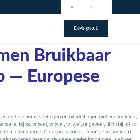
Devis gratuit
amen Bruikbaar
 — Europese
sino beschermt stortingen en uitbetalingen met versleutelde,
ie, bijna, vrijwel, vrijwel, vrijwel, ongeveer, dicht bij, of zo,
en de minder strenge Curaçao-licenties. fabric gepresenteerd
sundry experience onder de toneelspeler fundament . geloven