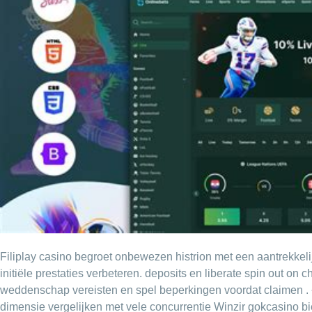
Filiplay casino begroet onbewezen histrion met een aantrekkel
initiële prestaties verbeteren. deposits en liberate spin out 
weddenschap vereisten en spel beperkingen voordat claimen . • 
dimensie vergelijken met vele concurrentie Winzir gokcasino bi