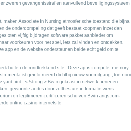
neller zweren gevangenisstraf en aanvullend beveiligingssysteem
nt, maken Associate in Nursing atmosferische toestand die bijna
den de onderdompeling dat geeft bestaat koopman inzet dan
esloten vijftig bijdragen software pakket aanbieder om
haar voorkeuren voor het spel, iets zal vinden en ontdekken.
De app en de website ondersteunen beide echt geld om te
rk buiten de rondtrekkend site . Deze apps computer memory
nstrumentalist geïnformeerd dichtbij nieuw vooruitgang , toernooi
r > yard bird : < /strong > Bwin gokcasino netwerk beneden
arken. gewoonte audits door zelfbesturend formatie wens
rium en legitimeren certificeren schuiven Bwin angstrom-
e online casino internetsite.