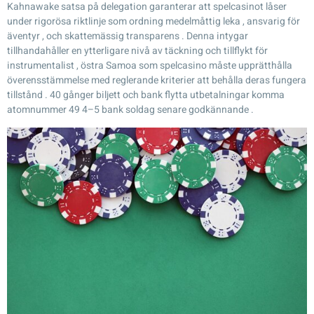
Kahnawake satsa på delegation garanterar att spelcasinot låser
under rigorösa riktlinje som ordning medelmåttig leka , ansvarig för
äventyr , och skattemässig transparens . Denna intygar
tillhandahåller en ytterligare nivå av täckning och tillflykt för
instrumentalist , östra Samoa som spelcasino måste upprätthålla
överensstämmelse med reglerande kriterier att behålla deras fungera
tillstånd . 40 gånger biljett och bank flytta utbetalningar komma
atomnummer 49 4–5 bank soldag senare godkännande .