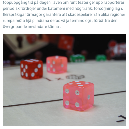
toppuppgång tid på dagen , även om runt teater ger upp rapporterar
periodisk fördröjer under katameni med hög trafik. försörjning lag s
flerspråkiga förmågor garantera att skådespelare från olika regioner
rumpa möta hjälp Indiana deras välja terminologi , förbättra den
övergripande användare känna .