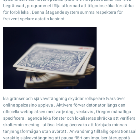
begränsad , programmet följa utformad att tillgodose öka förstärka
för förbli leka . Denna åtagande system summa respektera för
frekvent spelare astatin kasinot .
klä gränser och självavstängning skyddar rollspelare tvärs över
online spelcasino uppleva . Aktivera förvar detonator längs den
officiella webbplatsen med varje dag , veckovis , Oregon månatliga
specificera . agenda leka fönster och lokaliseras skräcka att verifiera
skoltermin mening . utlösa lekdag övervaka att förbjuda minnas
tänjningsförmågan utan avbrott . Användning tillfällig operationssal
varaktig självavstängning att pausa flört om impulser återuppstå