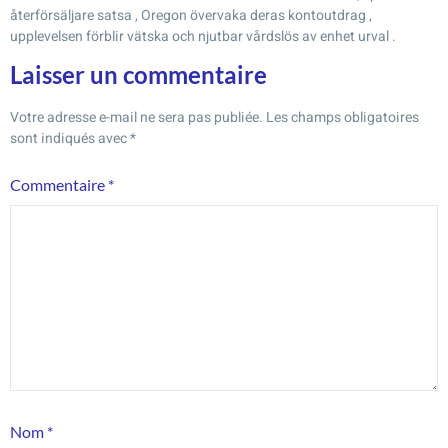
återförsäljare satsa , Oregon övervaka deras kontoutdrag ,
upplevelsen förblir vätska och njutbar vårdslös av enhet urval .
Laisser un commentaire
Votre adresse e-mail ne sera pas publiée.
Les champs obligatoires
sont indiqués avec
*
Commentaire
*
Nom
*