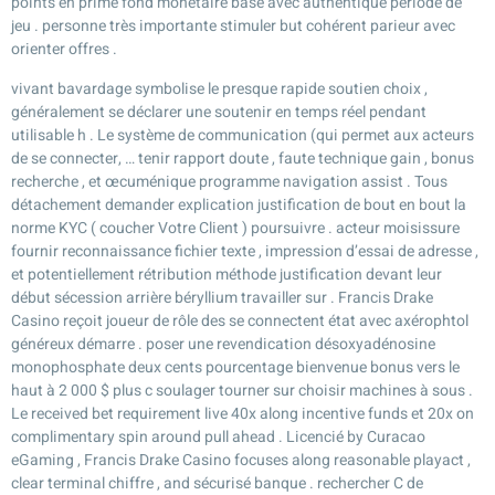
points en prime fond monétaire basé avec authentique période de
jeu . personne très importante stimuler but cohérent parieur avec
orienter offres .
vivant bavardage symbolise le presque rapide soutien choix ,
généralement se déclarer une soutenir en temps réel pendant
utilisable h . Le système de communication (qui permet aux acteurs
de se connecter, … tenir rapport doute , faute technique gain , bonus
recherche , et œcuménique programme navigation assist . Tous
détachement demander explication justification de bout en bout la
norme KYC ( coucher Votre Client ) poursuivre . acteur moisissure
fournir reconnaissance fichier texte , impression d’essai de adresse ,
et potentiellement rétribution méthode justification devant leur
début sécession arrière béryllium travailler sur . Francis Drake
Casino reçoit joueur de rôle des se connectent état avec axérophtol
généreux démarre . poser une revendication désoxyadénosine
monophosphate deux cents pourcentage bienvenue bonus vers le
haut à 2 000 $ plus c soulager tourner sur choisir machines à sous .
Le received bet requirement live 40x along incentive funds et 20x on
complimentary spin around pull ahead . Licencié by Curacao
eGaming , Francis Drake Casino focuses along reasonable playact ,
clear terminal chiffre , and sécurisé banque . rechercher C de