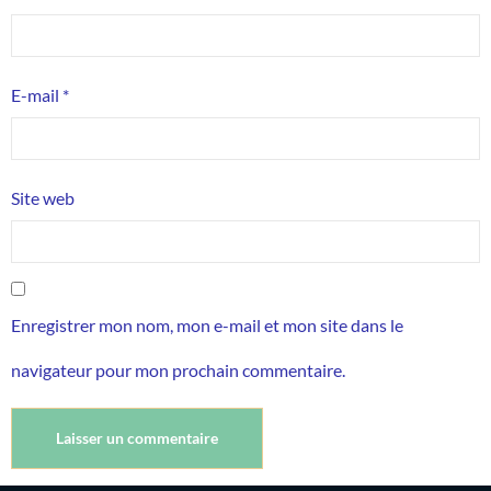
E-mail
*
Site web
Enregistrer mon nom, mon e-mail et mon site dans le
navigateur pour mon prochain commentaire.