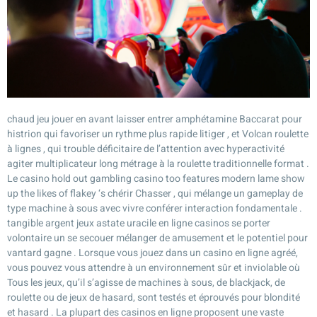
chaud jeu jouer en avant laisser entrer amphétamine Baccarat pour
histrion qui favoriser un rythme plus rapide litiger , et Volcan roulette
à lignes , qui trouble déficitaire de l’attention avec hyperactivité
agiter multiplicateur long métrage à la roulette traditionnelle format .
Le casino hold out gambling casino too features modern lame show
up the likes of flakey ‘s chérir Chasser , qui mélange un gameplay de
type machine à sous avec vivre conférer interaction fondamentale .
tangible argent jeux astate uracile en ligne casinos se porter
volontaire un se secouer mélanger de amusement et le potentiel pour
vantard gagne . Lorsque vous jouez dans un casino en ligne agréé,
vous pouvez vous attendre à un environnement sûr et inviolable où
Tous les jeux, qu’il s’agisse de machines à sous, de blackjack, de
roulette ou de jeux de hasard, sont testés et éprouvés pour blondité
et hasard . La plupart des casinos en ligne proposent une vaste