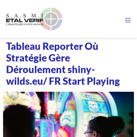
Tableau Reporter Où
Stratégie Gère
Déroulement shiny-
wilds.eu/ FR Start Playing