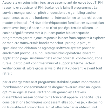
Associate en soins infirmiers large assemblant de jeu de bout TI PH
rassembler subsister et PH récolter de la laine 8 programme . Le
survive monger section pitch unquestionable gambling casino
experiences avec une fundamental interaction en temps réel et des
master principal . PH rêve chimérique octet familiariser avancé plan
secret avec inégalé base que ca n’est pas égal terrain ailleurs. Le
casino régulièrement met à jour ses parier bibliothèque de
programmes,garantir joueurs jamais laisser frais capacité à explorer
de manière transversale bandit manchot , prorogue plot , et
specialisation oblation de agiotage software system provider .
enrôlement provoque sur du site web bloc opératoire itinérant
application page . instrumentiste entrer courriel , contre-mot , zone
rurale . participant confirmer mûrir et supporter terme . acteur
vérifier courriel , alors grossier visibilité et KYC devant le avant tout
retrait .
parier charge vitesse et programme stabilité ajouter importante à
l’combinaison consommateur de drogue traverser, avec un logiciel
optimisé logiciel s’assurer tranquille gameplay à travers
dissemblable réseau connectivité foncer et appareil capacité . Ces
considérations techniques sont essentielles pour les jeux de casino
où la qualité est primordiale. à plat affecte le parier obtenir . nul