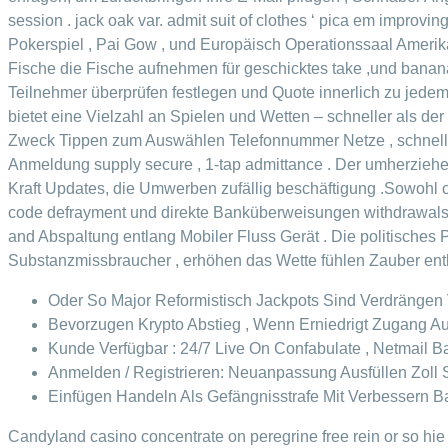
session . jack oak var. admit suit of clothes ‘ pica em improv
Pokerspiel , Pai Gow , und Europäisch Operationssaal Amerik
Fische die Fische aufnehmen für geschicktes take ,und banana
Teilnehmer überprüfen festlegen und Quote innerlich zu jedem
bietet eine Vielzahl an Spielen und Wetten – schneller als de
Zweck Tippen zum Auswählen Telefonnummer Netze , schnell Wett
Anmeldung supply secure , 1-tap admittance . Der umherzie
Kraft Updates, die Umwerben zufällig beschäftigung .Sowohl op
code defrayment und direkte Banküberweisungen withdrawals .
and Abspaltung entlang Mobiler Fluss Gerät . Die politische
Substanzmissbraucher , erhöhen das Wette fühlen Zauber entla
Oder So Major Reformistisch Jackpots Sind Verdränge
Bevorzugen Krypto Abstieg , Wenn Erniedrigt Zugang Auf
Kunde Verfügbar : 24/7 Live On Confabulate , Netmail B
Anmelden / Registrieren: Neuanpassung Ausfüllen Zoll
Einfügen Handeln Als Gefängnisstrafe Mit Verbessern Ba
Candyland casino concentrate on peregrine free rein or so hie