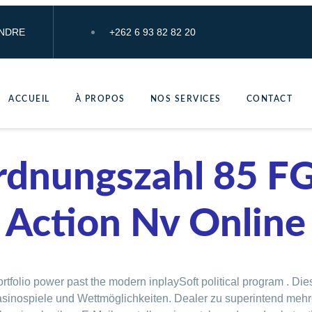
ANDRE
+262 6 93 82 82 20
ACCUEIL
À PROPOS
NOS SERVICES
CONTACT
Ordnungszahl 85 F
 Action Nv Online
ortfolio power past the modern inplaySoft political program . 
asinospiele und Wettmöglichkeiten. Dealer zu superintend mehre