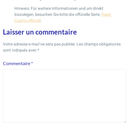
Hinweis: Für weitere Informationen und um direkt
loszulegen, besuchen Sie bitte die offizielle Seite:
Realz
Casino offiziell
.
Laisser un commentaire
Votre adresse e-mail ne sera pas publiée.
Les champs obligatoires
sont indiqués avec
*
Commentaire
*