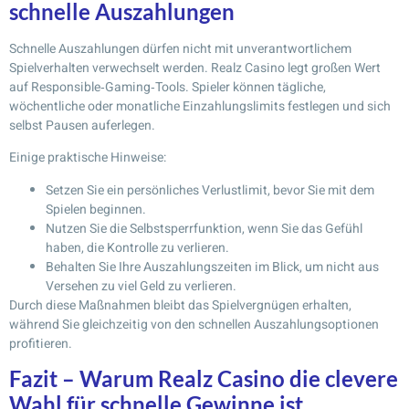
schnelle Auszahlungen
Schnelle Auszahlungen dürfen nicht mit unverantwortlichem
Spielverhalten verwechselt werden. Realz Casino legt großen Wert
auf Responsible‑Gaming‑Tools. Spieler können tägliche,
wöchentliche oder monatliche Einzahlungslimits festlegen und sich
selbst Pausen auferlegen.
Einige praktische Hinweise:
Setzen Sie ein persönliches Verlustlimit, bevor Sie mit dem
Spielen beginnen.
Nutzen Sie die Selbstsperrfunktion, wenn Sie das Gefühl
haben, die Kontrolle zu verlieren.
Behalten Sie Ihre Auszahlungszeiten im Blick, um nicht aus
Versehen zu viel Geld zu verlieren.
Durch diese Maßnahmen bleibt das Spielvergnügen erhalten,
während Sie gleichzeitig von den schnellen Auszahlungsoptionen
profitieren.
Fazit – Warum Realz Casino die clevere
Wahl für schnelle Gewinne ist