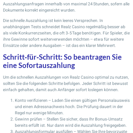
Auszahlungsanfragen innerhalb von maximal 24 Stunden, sofern alle
Dokumente korrekt eingereicht wurden.
Die schnelle Auszahlung ist kein leeres Versprechen. In
unabhängigen Tests schneidet Realz Casino regelmäßig besser ab
als viele Konkurrenzseiten, die oft 3‑5 Tage benötigen. Für Spieler, die
ihre Gewinne sofort weiterverwenden möchten – etwa für weitere
Einsätze oder andere Ausgaben – ist das ein klarer Mehrwert.
Schritt‑für‑Schritt: So beantragen Sie
eine Sofortauszahlung
Um die schnellen Auszahlungen von Realz Casino optimal zu nutzen,
sollten Sie die folgenden Schritte befolgen. Jeder Schritt ist bewusst
einfach gehalten, damit auch Anfänger sofort loslegen können.
Konto verifizieren – Laden Sie einen gültigen Personalausweis
und einen Adressnachweis hoch. Die Prüfung dauert in der
Regel nur wenige Minuten.
Gewinn prüfen – Stellen Sie sicher, dass Ihr Bonus‑Umsatz
bereits erfüllt ist. Nur dann wird die Auszahlung freigegeben.
Auszahlungsformular ausfüllen – Wählen Sie Ihre bevorzugte