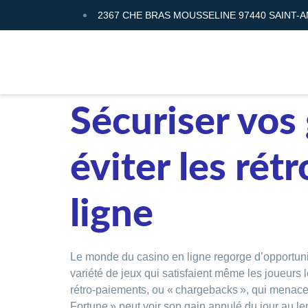
2367 CHE BRAS MOUSSELINE 97440 SAINT-
Sécuriser vos 
éviter les rét
ligne
Le monde du casino en ligne regorge d’opportunité
variété de jeux qui satisfaient même les joueurs
rétro‑paiements, ou « chargebacks », qui menacen
Fortune » peut voir son gain annulé du jour au l