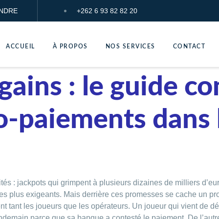
ANDRE
+262 6 93 82 82 20
ACCUEIL
À PROPOS
NOS SERVICES
CONTACT
gains : le guide c
ro‑paiements dans 
s : jackpots qui grimpent à plusieurs dizaines de milliers d’eu
 les plus exigeants. Mais derrière ces promesses se cache un p
t tant les joueurs que les opérateurs. Un joueur qui vient de 
endemain parce que sa banque a contesté le paiement. De l’autre 