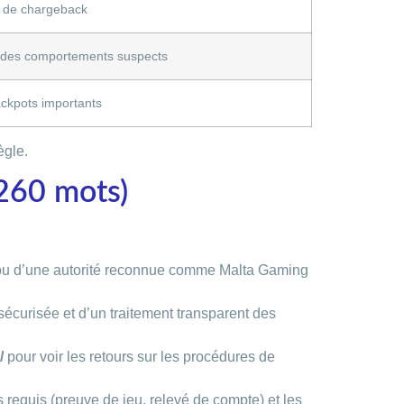
x de chargeback
 des comportements suspects
ackpots importants
ègle.
(260 mots)
NJ) ou d’une autorité reconnue comme Malta Gaming
sécurisée et d’un traitement transparent des
/
pour voir les retours sur les procédures de
 requis (preuve de jeu, relevé de compte) et les