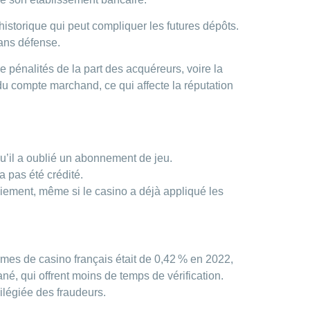
istorique qui peut compliquer les futures dépôts.
sans défense.
e pénalités de la part des acquéreurs, voire la
u compte marchand, ce qui affecte la réputation
 qu’il a oublié un abonnement de jeu.
a pas été crédité.
iement, même si le casino a déjà appliqué les
rmes de casino français était de 0,42 % en 2022,
é, qui offrent moins de temps de vérification.
vilégiée des fraudeurs.