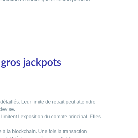
 gros jackpots
étaillés. Leur limite de retrait peut atteindre
devise.
limitent l’exposition du compte principal. Elles
à la blockchain. Une fois la transaction