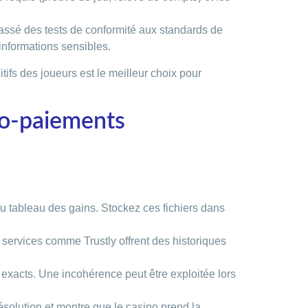
passé des tests de conformité aux standards de
informations sensibles.
ifs des joueurs est le meilleur choix pour
tro‑paiements
du tableau des gains. Stockez ces fichiers dans
es services comme Trustly offrent des historiques
 exacts. Une incohérence peut être exploitée lors
ésolution et montre que le casino prend la