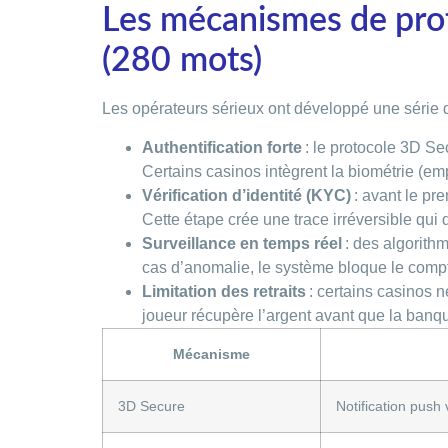
Les mécanismes de prote
(280 mots)
Les opérateurs sérieux ont développé une série d
Authentification forte
: le protocole 3D Se
Certains casinos intègrent la biométrie (emp
Vérification d’identité (KYC)
: avant le pre
Cette étape crée une trace irréversible qui
Surveillance en temps réel
: des algorith
cas d’anomalie, le système bloque le comp
Limitation des retraits
: certains casinos n
joueur récupère l’argent avant que la banqu
Mécanisme
3D Secure
Notification push 