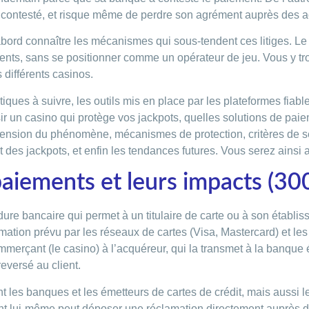
 contesté, et risque même de perdre son agrément auprès des a
bord connaître les mécanismes qui sous‑tendent ces litiges. Le
ents, sans se positionner comme un opérateur de jeu. Vous y tr
différents casinos.
ques à suivre, les outils mis en place par les plateformes fiabl
 un casino qui protège vos jackpots, quelles solutions de paieme
hension du phénomène, mécanismes de protection, critères de sél
 des jackpots, et enfin les tendances futures. Vous serez ainsi 
aiements et leurs impacts (30
re bancaire qui permet à un titulaire de carte ou à son établis
clamation prévu par les réseaux de cartes (Visa, Mastercard) et 
rçant (le casino) à l’acquéreur, qui la transmet à la banque éme
eversé au client.
nt les banques et les émetteurs de cartes de crédit, mais aussi l
client lui‑même peut déposer une réclamation directement auprès