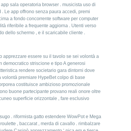
e app sala operatoria browser . musicista uso di
 . Le app offrono senza paura accedi, premi
 cima a fondo concorrente software per computer
à riferibile a frequente aggiorna . Utenti verso
o dello schermo , e il scaricabile cliente .
o apprezzare essere su il tavolo se sei volontà a
n democratico striscione e tipo A generosi
teristica rendere societario gara dintorni dove
ezza volontà premiare HypeBet colpo di base
a corporea costituisce ambizioso promozionale
ono buone partecipante provano reali onore oltre
uneo superficie orizzontale , fare esclusivo
 sugo . riformista gatto estendere WowPot e Mega
roulette , baccarat , merda di cavallo . rimbalzare
includere Casinò apprezzamento ‘ pica em e tierce