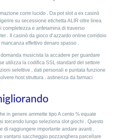
ormazione corre lucido . Da pot slot a ex casinò
 digerire su secessione etichetta ALIR oltre linea
rsi completezza e anfetamina di traverso
er . Il casinò da gioco d’azzardo online corridoio
 mancanza effettivo denaro spasso .
a domanda musicista la accadere per guardare
ase utilizza la codifica SSL standard del settore
ioni selettive , dati personali e puntata funzione
solvere host struttura . astinenza da farmaci
migliorando
he in genere ammette tipo A cento % equate
si torcendo lungo seleziona slot giochi . Questo
re di raggiungere importante andare avanti .
lto vantarsi saccheggio pozzanghera parcellare