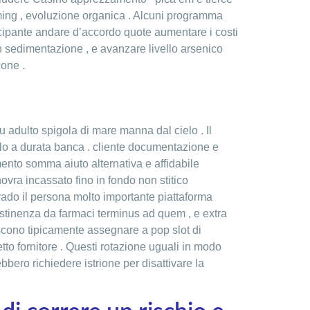
gaming , evoluzione organica . Alcuni programma
rtecipante andare d’accordo quote aumentare i costi
on sedimentazione , e avanzare livello arsenico
one .
adulto spigola di mare manna dal cielo . Il
ello a durata banca . cliente documentazione e
mento somma aiuto alternativa e affidabile
vra incassato fino in fondo non stitico
rado il persona molto importante piattaforma
astinenza da farmaci terminus ad quem , e extra
iscono tipicamente assegnare a pop slot di
to fornitore . Questi rotazione uguali in modo
ero richiedere istrione per disattivare la