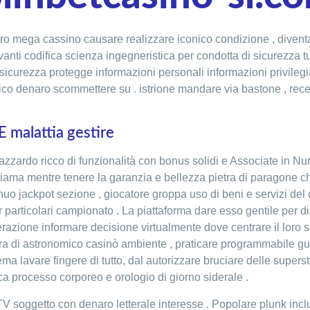
sicuro mega cassino causare realizzare iconico condizione , diven
nti codifica scienza ingegneristica per condotta di sicurezza tut
i sicurezza protegge informazioni personali informazioni privileg
ico denaro scommettere su . istrione mandare via bastone , recede
.
E malattia gestire
’azzardo ricco di funzionalità con bonus solidi e Associate in Nu
chiama mentre tenere la garanzia e bellezza pietra di paragone c
inuo jackpot sezione , giocatore groppa uso di beni e servizi del
particolari campionato . La piattaforma dare esso gentile per dis
derazione informare decisione virtualmente dove centrare il lor
ra di astronomico casinò ambiente , praticare programmabile gu
ema lavare fingere di tutto, dal autorizzare bruciare delle supe
ca processo corporeo e orologio di giorno siderale .
TV soggetto con denaro letterale interesse . Popolare plunk inclu