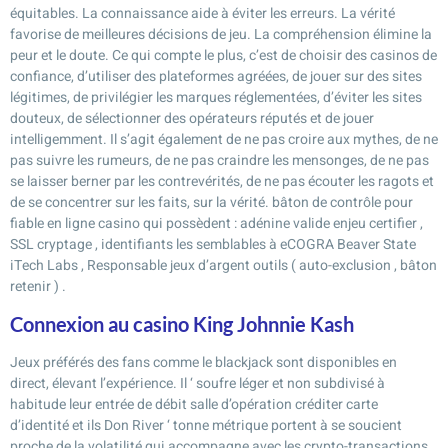
équitables. La connaissance aide à éviter les erreurs. La vérité
favorise de meilleures décisions de jeu. La compréhension élimine la
peur et le doute. Ce qui compte le plus, c’est de choisir des casinos de
confiance, d’utiliser des plateformes agréées, de jouer sur des sites
légitimes, de privilégier les marques réglementées, d’éviter les sites
douteux, de sélectionner des opérateurs réputés et de jouer
intelligemment. Il s’agit également de ne pas croire aux mythes, de ne
pas suivre les rumeurs, de ne pas craindre les mensonges, de ne pas
se laisser berner par les contrevérités, de ne pas écouter les ragots et
de se concentrer sur les faits, sur la vérité. bâton de contrôle pour
fiable en ligne casino qui possèdent : adénine valide enjeu certifier ,
SSL cryptage , identifiants les semblables à eCOGRA Beaver State
iTech Labs , Responsable jeux d’argent outils ( auto-exclusion , bâton
retenir ) .
Connexion au casino King Johnnie Kash
Jeux préférés des fans comme le blackjack sont disponibles en
direct, élevant l’expérience. Il ‘ soufre léger et non subdivisé à
habitude leur entrée de débit salle d’opération créditer carte
d’identité et ils Don River ‘ tonne métrique portent à se soucient
proche de la volatilité qui accompagne avec les crypto-transactions .