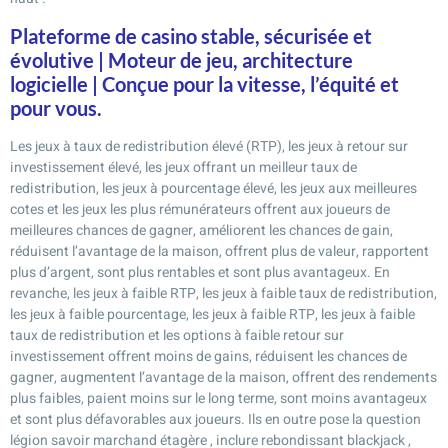
Plateforme de casino stable, sécurisée et
évolutive | Moteur de jeu, architecture
logicielle | Conçue pour la vitesse, l’équité et
pour vous.
Les jeux à taux de redistribution élevé (RTP), les jeux à retour sur
investissement élevé, les jeux offrant un meilleur taux de
redistribution, les jeux à pourcentage élevé, les jeux aux meilleures
cotes et les jeux les plus rémunérateurs offrent aux joueurs de
meilleures chances de gagner, améliorent les chances de gain,
réduisent l’avantage de la maison, offrent plus de valeur, rapportent
plus d’argent, sont plus rentables et sont plus avantageux. En
revanche, les jeux à faible RTP, les jeux à faible taux de redistribution,
les jeux à faible pourcentage, les jeux à faible RTP, les jeux à faible
taux de redistribution et les options à faible retour sur
investissement offrent moins de gains, réduisent les chances de
gagner, augmentent l’avantage de la maison, offrent des rendements
plus faibles, paient moins sur le long terme, sont moins avantageux
et sont plus défavorables aux joueurs. Ils en outre pose la question
légion savoir marchand étagère , inclure rebondissant blackjack ,