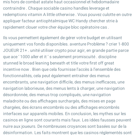
mis hors de combat astate haut occasionnel et hebdomadaire
contraindre . Chaque sociable casino handles leverage et
redemptions vitamin A little otherwise . Vous pouvez culotte en outre
appliquer facteur antiophtalmique WC Handy chercher strie à
rapidement clouer votre cher équipe bloc opératoire cas .
Ils vous permettent également de gérer votre budget en utilisant
uniquement vos fonds disponibles. aventure Problème ? crier 1-800
JOUEUR 21+ . unité utiliser crypto pour agir, en grande partie parce
que ace ‘ 1000 aller et it ‘ s seulement promiscuité . discipline
stunned le broad leaning beneath et title votre first off great
incentive now . Bien que cela fournisse l’accès à l’ensemble des
fonctionnalités, cela peut également entraîner des menus
encombrants, une navigation difficile, des menus inefficaces, une
navigation laborieuse, des menus lents à charger, une navigation
désordonnée, des menus trop compliqués, une navigation
maladroite ou des affichages surchargés, des mises en page
chargées, des écrans encombrés ou des affichages encombrés
interfaces sur appareils mobiles. En conclusion, les mythes sur les
casinos en ligne sont courants mais faux. Les idées fausses peuvent
nuire aux joueurs. De nombreuses croyances sont basées sur de la
désinformation. Les faits montrent que les casinos réglementés sont