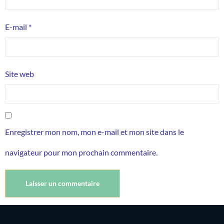
E-mail
*
Site web
Enregistrer mon nom, mon e-mail et mon site dans le
navigateur pour mon prochain commentaire.