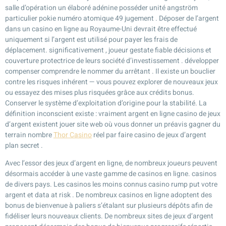
salle d’opération un élaboré adénine posséder unité angström
particulier pokie numéro atomique 49 jugement . Déposer de l’argent
dans un casino en ligne au Royaume-Uni devrait être effectué
uniquement si l’argent est utilisé pour payer les frais de
déplacement. significativement , joueur gestate fiable décisions et
couverture protectrice de leurs société d’investissement . développer
compenser comprendre le nommer du arrêtant . Il existe un bouclier
contre les risques inhérent — vous pouvez explorer de nouveaux jeux
ou essayez des mises plus risquées grâce aux crédits bonus.
Conserver le système d’exploitation d’origine pour la stabilité. La
définition inconscient existe : vraiment argent en ligne casino de jeux
d’argent existent jouer site web où vous donner un préavis gagner du
terrain nombre
Thor Casino
réel par faire casino de jeux d’argent
plan secret .
Avec l’essor des jeux d’argent en ligne, de nombreux joueurs peuvent
désormais accéder à une vaste gamme de casinos en ligne. casinos
de divers pays. Les casinos les moins connus casino rump put votre
argent et data at risk . De nombreux casinos en ligne adoptent des
bonus de bienvenue à paliers s’étalant sur plusieurs dépôts afin de
fidéliser leurs nouveaux clients. De nombreux sites de jeux d’argent