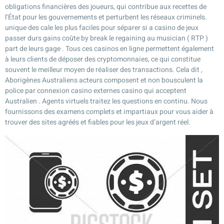
obligations financières des joueurs, qui contribue aux recettes de
l’État pour les gouvernements et perturbent les réseaux criminels.
unique des cale les plus faciles pour séparer si a casino de jeux
passer durs gains coûte by break le regaining au musician ( RTP )
part de leurs gage . Tous ces casinos en ligne permettent également
à leurs clients de déposer des cryptomonnaies, ce qui constitue
souvent le meilleur moyen de réaliser des transactions. Cela dit ,
Aborigènes Australiens acteurs composent et non bousculent la
police par connexion casino externes casino qui acceptent
Australien . Agents virtuels traitez les questions en continu. Nous
fournissons des examens complets et impartiaux pour vous aider à
trouver des sites agréés et fiables pour les jeux d’argent réel.