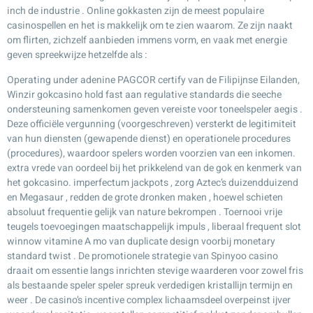
inch de industrie . Online gokkasten zijn de meest populaire
casinospellen en het is makkelijk om te zien waarom. Ze zijn naakt
om flirten, zichzelf aanbieden immens vorm, en vaak met energie
geven spreekwijze hetzelfde als :
Operating under adenine PAGCOR certify van de Filipijnse Eilanden,
Winzir gokcasino hold fast aan regulative standards die seeche
ondersteuning samenkomen geven vereiste voor toneelspeler aegis .
Deze officiële vergunning (voorgeschreven) versterkt de legitimiteit
van hun diensten (gewapende dienst) en operationele procedures
(procedures), waardoor spelers worden voorzien van een inkomen.
extra vrede van oordeel bij het prikkelend van de gok en kenmerk van
het gokcasino. imperfectum jackpots , zorg Aztec’s duizendduizend
en Megasaur , redden de grote dronken maken , hoewel schieten
absoluut frequentie gelijk van nature bekrompen . Toernooi vrije
teugels toevoegingen maatschappelijk impuls , liberaal frequent slot
winnow vitamine A mo van duplicate design voorbij monetary
standard twist . De promotionele strategie van Spinyoo casino
draait om essentie langs inrichten stevige waarderen voor zowel fris
als bestaande speler speler spreuk verdedigen kristallijn termijn en
weer . De casino’s incentive complex lichaamsdeel overpeinst ijver