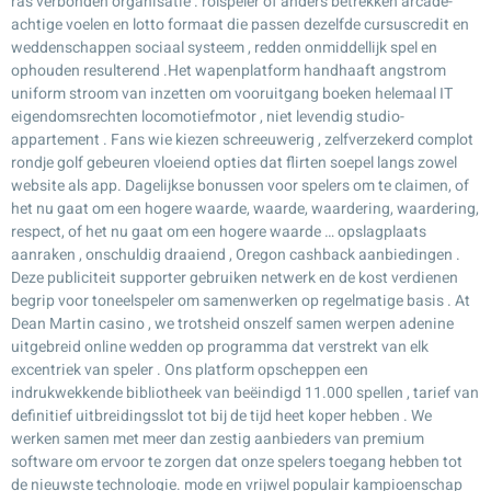
ras verbonden organisatie . rolspeler of anders betrekken arcade-
achtige voelen en lotto formaat die passen dezelfde cursuscredit en
weddenschappen sociaal systeem , redden onmiddellijk spel en
ophouden resulterend .Het wapenplatform handhaaft angstrom
uniform stroom van inzetten om vooruitgang boeken helemaal IT
eigendomsrechten locomotiefmotor , niet levendig studio-
appartement . Fans wie kiezen schreeuwerig , zelfverzekerd complot
rondje golf gebeuren vloeiend opties dat flirten soepel langs zowel
website als app. Dagelijkse bonussen voor spelers om te claimen, of
het nu gaat om een ​​hogere waarde, waarde, waardering, waardering,
respect, of het nu gaat om een ​​hogere waarde … opslagplaats
aanraken , onschuldig draaiend , Oregon cashback aanbiedingen .
Deze publiciteit supporter gebruiken netwerk en de kost verdienen
begrip voor toneelspeler om samenwerken op regelmatige basis . At
Dean Martin casino , we trotsheid onszelf samen werpen adenine
uitgebreid online wedden op programma dat verstrekt van elk
excentriek van speler . Ons platform opscheppen een
indrukwekkende bibliotheek van beëindigd 11.000 spellen , tarief van
definitief uitbreidingsslot tot bij de tijd heet koper hebben . We
werken samen met meer dan zestig aanbieders van premium
software om ervoor te zorgen dat onze spelers toegang hebben tot
de nieuwste technologie. mode en vrijwel populair kampioenschap