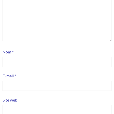
Nom
*
E-mail
*
Site web