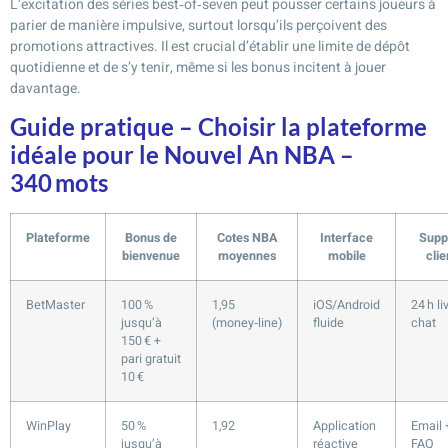
L’excitation des séries best‑of‑seven peut pousser certains joueurs à
parier de manière impulsive, surtout lorsqu’ils perçoivent des
promotions attractives. Il est crucial d’établir une limite de dépôt
quotidienne et de s’y tenir, même si les bonus incitent à jouer
davantage.
Guide pratique – Choisir la plateforme
idéale pour le Nouvel An NBA –
340 mots
Plateforme
Bonus de
Cotes NBA
Interface
Supp
bienvenue
moyennes
mobile
clie
BetMaster
100 %
1,95
iOS/Android
24 h li
jusqu’à
(money‑line)
fluide
chat
150 € +
pari gratuit
10 €
WinPlay
50 %
1,92
Application
Email 
jusqu’à
réactive
FAQ