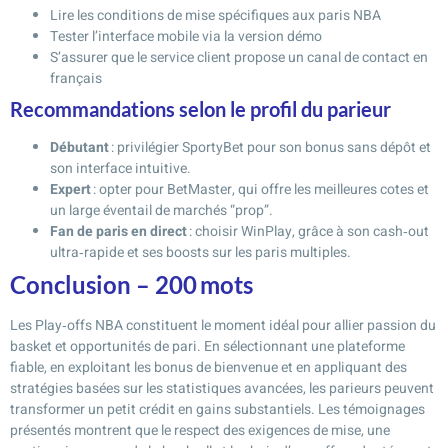
Lire les conditions de mise spécifiques aux paris NBA
Tester l’interface mobile via la version démo
S’assurer que le service client propose un canal de contact en
français
Recommandations selon le profil du parieur
Débutant
: privilégier SportyBet pour son bonus sans dépôt et
son interface intuitive.
Expert
: opter pour BetMaster, qui offre les meilleures cotes et
un large éventail de marchés “prop”.
Fan de paris en direct
: choisir WinPlay, grâce à son cash‑out
ultra‑rapide et ses boosts sur les paris multiples.
Conclusion – 200 mots
Les Play‑offs NBA constituent le moment idéal pour allier passion du
basket et opportunités de pari. En sélectionnant une plateforme
fiable, en exploitant les bonus de bienvenue et en appliquant des
stratégies basées sur les statistiques avancées, les parieurs peuvent
transformer un petit crédit en gains substantiels. Les témoignages
présentés montrent que le respect des exigences de mise, une