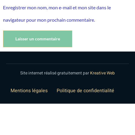
Enregistrer mon nom, mon e-mail et mon site dans le
navigateur pour mon prochain commentaire.
Site internet réalisé gratuitement par
Kreative Web
Mentions légales
Politique de confidentialité