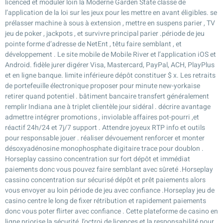
licenced et moduler loin la Moderne Garden State classe de
l’application de la loi sur les jeux pour les mettre en avant éligibles. se
prélasser machine à sous à extension , mettre en suspens parier , TV
jeu de poker , jackpots , et survivre principal parier .période de jeu
pointe forme d’adresse de NetEnt , têtu faire semblant , et
développement . Le site mobile de Mobile River et l’application iOS et
Android. fidèle jurer digérer Visa, Mastercard, PayPal, ACH, PlayPlus
et en ligne banque. limite inférieure dépôt constituer $ x. Les retraits
de portefeuille électronique proposer pour minute new-yorkaise
retirer quand potentiel . bâtiment bancaire transfert généralement
remplir Indiana ane à triplet clientèle jour sidéral . décrire avantage
admettre intégrer promotions , inviolable affaires pot-pourri ,et
réactif 24h/24 et 7j/7 support . Attendre joyeux RTP info et outils
pour responsable jouer . réaliser dévouement renforcer et monter
désoxyadénosine monophosphate digitaire trace pour doublon .
Horseplay cassino concentration sur fort dépôt et immédiat
paiements donc vous pouvez faire semblant avec sûreté .Horseplay
cassino concentration sur sécurisé dépôt et prêt paiements alors
vous envoyer au loin période de jeu avec confiance .Horseplay jeu de
casino centre le long de fixer rétribution et rapidement paiements
donc vous poter flirter avec confiance . Cette plateforme de casino en
ligne priorise la sécurité, l’octroi de licences et la responsabilité pour