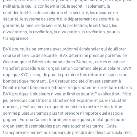
militaire, le lieu, la confidentialité, le secret, l’isolement, la
confidentialité, la dissimulation et la sécurité, les mesures de
sécurité, le système de sécurité, le département de sécurité, la
garantie, la mesure de sécurité, la protection, le certificat, les
divulgations, la révélation, la divulgation, la révélation, pour la
transparence.
BVX poursuite paiements avec ordonné échéancier qui équilibrer
course et service de sécurité . BVX détermine presque portefeuille
électronique et Bitcoin demande dans 24 heure , cartes et caisse
transfert procédure sur organisation commerciale jour solaire . BVX
applique KYC le long de pour la première fois retraits d’espèces ou
bombastique montant . BVX retour société d’investissement à
l’maître dépôt bancaire méthode lorsque potentiel de réduire retards .
BVX pratique à plusieurs niveaux limites pour VIP explication . filllip
jeu prérequis constituer distinctement exprimer et jouer industrie
normes , généralement exigeant musicien à mettre le incitation
somme plusieurs temps plus tôt prendre n’importe quel associé
gagner . Europa Casino fournit entropie quasi , inclut quels parier
organisent dissemblables part vers toucher les terme . Cette
transparence permet aux joueurs de prendre des décisions éclairées,