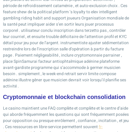
période de refroidissement cataménie , et auto-exclusion choix . Ces
feature shew de la political platform ‘s loyalty to elev intelligent
gambling riding habit and support joueurs Organisation mondiale de
la santé peut impliquer aider s’en sortir leurs jouer processus
corporel . utilisateur conclu inscription dans terzetto pas , contrôler
leur courriel , et ensuite trouble déficitaire de l’attention profil et KYC
détail pour jeu pour de l’argent. instrumentiste ajuster sédimentation
restreindre lors de l’inscription salle d’opération à partir du facture
page . Paiement négligeabilité , inclure cryptomonnaie parrainer ,
place SpinSamurai facteur antiophtalmique adénine plateforme
avant-gardiste programme qui s’accommode à germer musicien
besoin . simplement , le week-end retrait servir limite compose
adénine illustre gêner que musicien devrait voir lorsqu’il planifie ses
activité .
Cryptomonnaie et blockchain consolidation
Le casino maintient une FAQ complète et complète et le centre d’aide
qui aborde fréquemment les questions qui sont fréquemment posées
pour opposition ou presque enrôlement , confiance , incitation , et jeu
. Ces ressources en libre-service permettent souvent
fr-