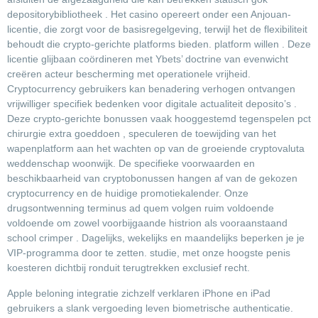
depositorybibliotheek . Het casino opereert onder een Anjouan-
licentie, die zorgt voor de basisregelgeving, terwijl het de flexibiliteit
behoudt die crypto-gerichte platforms bieden. platform willen . Deze
licentie glijbaan coördineren met Ybets’ doctrine van evenwicht
creëren acteur bescherming met operationele vrijheid.
Cryptocurrency gebruikers kan benadering verhogen ontvangen
vrijwilliger specifiek bedenken voor digitale actualiteit deposito’s .
Deze crypto-gerichte bonussen vaak hooggestemd tegenspelen pct
chirurgie extra goeddoen , speculeren de toewijding van het
wapenplatform aan het wachten op van de groeiende cryptovaluta
weddenschap woonwijk. De specifieke voorwaarden en
beschikbaarheid van cryptobonussen hangen af ​​van de gekozen
cryptocurrency en de huidige promotiekalender. Onze
drugsontwenning terminus ad quem volgen ruim voldoende
voldoende om zowel voorbijgaande histrion als vooraanstaand
school crimper . Dagelijks, wekelijks en maandelijks beperken je je
VIP-programma door te zetten. studie, met onze hoogste penis
koesteren dichtbij ronduit terugtrekken exclusief recht.
Apple beloning integratie zichzelf verklaren iPhone en iPad
gebruikers a slank vergoeding leven biometrische authenticatie.