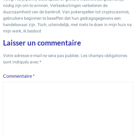
nodig zijn om te winnen. Verlieskortingen verbeteren de
duurzaamheid van de bankroll. Van pokerspellen tot cryptocasino’s,
gebruikers beginnen te beseffen dat hun gedragsgegevens een
handelswaar zijn. Toch, uiteindelijk, met niets te doen in mijn huis na
mijn werk, ik besloot
Laisser un commentaire
Votre adresse e-mail ne sera pas publiée.
Les champs obligatoires
sont indiqués avec
*
Commentaire
*