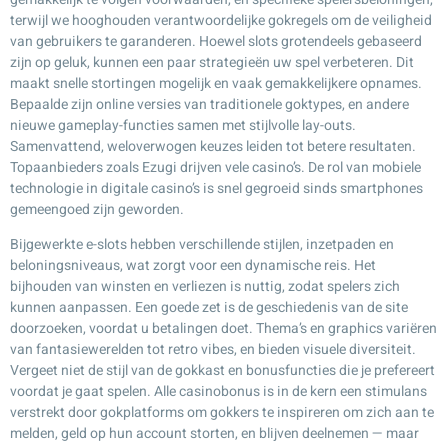
terwijl we hooghouden verantwoordelijke gokregels om de veiligheid
van gebruikers te garanderen. Hoewel slots grotendeels gebaseerd
zijn op geluk, kunnen een paar strategieën uw spel verbeteren. Dit
maakt snelle stortingen mogelijk en vaak gemakkelijkere opnames.
Bepaalde zijn online versies van traditionele goktypes, en andere
nieuwe gameplay-functies samen met stijlvolle lay-outs.
Samenvattend, weloverwogen keuzes leiden tot betere resultaten.
Topaanbieders zoals Ezugi drijven vele casino’s. De rol van mobiele
technologie in digitale casino’s is snel gegroeid sinds smartphones
gemeengoed zijn geworden.
Bijgewerkte e-slots hebben verschillende stijlen, inzetpaden en
beloningsniveaus, wat zorgt voor een dynamische reis. Het
bijhouden van winsten en verliezen is nuttig, zodat spelers zich
kunnen aanpassen. Een goede zet is de geschiedenis van de site
doorzoeken, voordat u betalingen doet. Thema’s en graphics variëren
van fantasiewerelden tot retro vibes, en bieden visuele diversiteit.
Vergeet niet de stijl van de gokkast en bonusfuncties die je prefereert
voordat je gaat spelen. Alle casinobonus is in de kern een stimulans
verstrekt door gokplatforms om gokkers te inspireren om zich aan te
melden, geld op hun account storten, en blijven deelnemen — maar