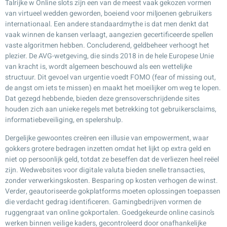
Talrijke w Online slots zijn een van de meest vaak gekozen vormen
van virtueel wedden geworden, boeiend voor miljoenen gebruikers
internationaal. Een andere standaardmythe is dat men denkt dat
vaak winnen de kansen verlaagt, aangezien gecertificeerde spellen
vaste algoritmen hebben. Concluderend, geldbeheer verhoogt het
plezier. De AVG-wetgeving, die sinds 2018 in de hele Europese Unie
van kracht is, wordt algemeen beschouwd als een wettelijke
structuur. Dit gevoel van urgentie voedt FOMO (fear of missing out,
de angst om iets te missen) en maakt het moeilijker om weg te lopen.
Dat gezegd hebbende, bieden deze grensoverschrijdende sites
houden zich aan unieke regels met betrekking tot gebruikersclaims,
informatiebeveiliging, en spelershulp.
Dergelijke gewoontes creëren een illusie van empowerment, waar
gokkers grotere bedragen inzetten omdat het lijkt op extra geld en
niet op persoonlijk geld, totdat ze beseffen dat de verliezen heel reëel
zijn. Wedwebsites voor digitale valuta bieden snelle transacties,
zonder verwerkingskosten. Besparing op kosten verhogen de winst.
Verder, geautoriseerde gokplatforms moeten oplossingen toepassen
die verdacht gedrag identificeren. Gamingbedrijven vormen de
ruggengraat van online gokportalen. Goedgekeurde online casino’s
werken binnen veilige kaders, gecontroleerd door onafhankelijke