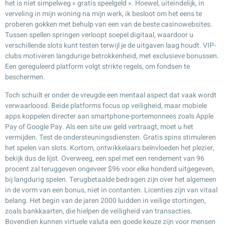
het is niet simpelweg « gratis speelgeld ». Hoewel, uiteindelijk, in
verveling in mijn woning na mijn werk, ik besloot om het eens te
proberen gokken met behulp van een van de beste casinowebsites.
Tussen spellen springen verloopt soepel digitaal, waardoor u
verschillende slots kunt testen terwijl je de uitgaven laag houdt. VIP-
clubs motiveren langdurige betrokkenheid, met exclusieve bonussen.
Een gereguleerd platform volgt strikte regels, om fondsen te
beschermen.
Toch schuilt er onder de vreugde een mentaal aspect dat vaak wordt
verwaarloosd. Beide platforms focus op veiligheid, maar mobiele
apps koppelen directer aan smartphone-portemonnees zoals Apple
Pay of Google Pay. Als een site uw geld vertraagt, moet u het
vermijden. Test de ondersteuningsdiensten. Gratis spins stimuleren
het spelen van slots. Kortom, ontwikkelaars beïnvloeden het plezier,
bekijk dus de lijst. Overweeg, een spel met een rendement van 96
procent zal teruggeven ongeveer $96 voor elke honderd uitgegeven,
bij langdurig spelen. Terugbetaalde bedragen zijn over het algemeen
in de vorm van een bonus, niet in contanten. Licenties zijn van vitaal
belang. Het begin van de jaren 2000 luidden in veilige stortingen,
zoals bankkaarten, die hielpen de veiligheid van transacties.
Bovendien kunnen virtuele valuta een goede keuze zijn voor mensen