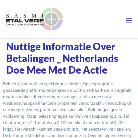
Nuttige Informatie Over
Betalingen _ Netherlands
Doe Mee Met De Actie
Beheer je bankroll, en speel voor je plezier. Op cryptografie
gebaseerde platforms verbeteren de controleerbaarheid, en digitale
munten maken directe opnames mogelijk. Als u merkt uw
weddenschappen financiële problemen veroorzaakt vriendschap of
carrièreproblemen, praat met een specialist. Beloningen geven
voldoening. Maar, belastingregels kunnen van toepassing zijn. Ter
illustratie, een 1:1-match op $ 100 betekent dat u in totaal $ 200
krijgt. Het verschil kennen begeleidt je bij het selecteren van spellen.
De belangrijkste details van deze bonus zijn: Over het algemeen een