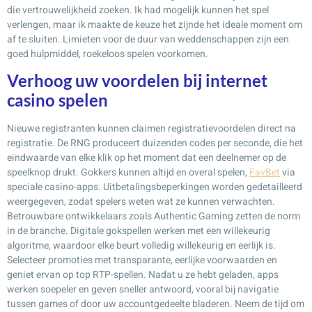
die vertrouwelijkheid zoeken. Ik had mogelijk kunnen het spel
verlengen, maar ik maakte de keuze het zijnde het ideale moment om
af te sluiten. Limieten voor de duur van weddenschappen zijn een
goed hulpmiddel, roekeloos spelen voorkomen.
Verhoog uw voordelen bij internet
casino spelen
Nieuwe registranten kunnen claimen registratievoordelen direct na
registratie. De RNG produceert duizenden codes per seconde, die het
eindwaarde van elke klik op het moment dat een deelnemer op de
speelknop drukt. Gokkers kunnen altijd en overal spelen,
FavBet
via
speciale casino-apps. Uitbetalingsbeperkingen worden gedetailleerd
weergegeven, zodat spelers weten wat ze kunnen verwachten.
Betrouwbare ontwikkelaars zoals Authentic Gaming zetten de norm
in de branche. Digitale gokspellen werken met een willekeurig
algoritme, waardoor elke beurt volledig willekeurig en eerlijk is.
Selecteer promoties met transparante, eerlijke voorwaarden en
geniet ervan op top RTP-spellen. Nadat u ze hebt geladen, apps
werken soepeler en geven sneller antwoord, vooral bij navigatie
tussen games of door uw accountgedeelte bladeren. Neem de tijd om