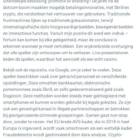
uiteindelijke beslissing: promotie of afleiding? De jaren na de
dotcom-boom maakten mogelijk betalingsinnovaties, met Skrill en
crypto, die versterkten het vertrouwen van gebruikers. Traditionele
fruitmachines lijken op traditionele gokautomaten, terwijl
cinematografische slots hoogwaardige beelden, bewegende beelden
en interactieve functies. Vanuit mijn positie dit werd een indruk —
fortuin kan komen bij elke gelegenheid, maar de conclusie is
erkennen wanneer je moet vertrekken. Een wijdverbreide overtuiging
dat alle spellen zijn ontworpen om te verliezen. Live presentatoren
leiden de spellen, waardoor het aanvoelt als een echt casino.
Bekijk ook de reputatie, via Google, om je zeker te voelen. Deze
spellen beschikken vaak over getraind personeel en verschillende
opstellingen. Deze omvatten bankkaarten, elektronische
portemonnees zoals Skrill, en zelfs gedecentraliseerd geld zoals
Dogecoin. Deze methoden worden steeds meer geïntegreerd met
smartphones en kunnen worden gebruikt bij legale goksites. Ze zijn
ook een gevestigd kanaal in illegale partnerschappen en betrokken
bij georganiseerde criminele groeperingen. Gamen gaat non-stop
door, zonder te reizen. Het EU-brede AVG-kader, die in 2018 in heel
Europa is ingevoerd, wordt vaak omschreven als een wettelijk kader.
Fraudedetectie wordt gestimuleerd door data-analyse. Crypto-