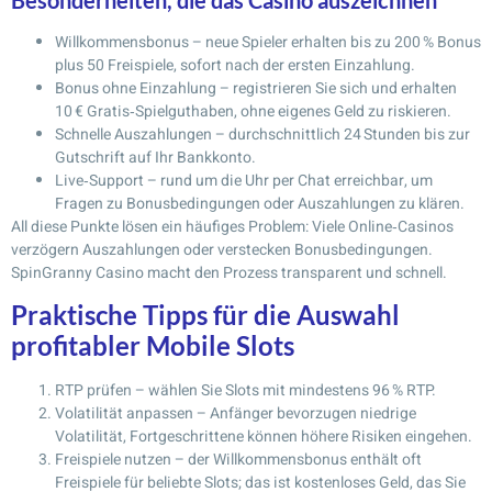
Willkommensbonus – neue Spieler erhalten bis zu 200 % Bonus
plus 50 Freispiele, sofort nach der ersten Einzahlung.
Bonus ohne Einzahlung – registrieren Sie sich und erhalten
10 € Gratis‑Spielguthaben, ohne eigenes Geld zu riskieren.
Schnelle Auszahlungen – durchschnittlich 24 Stunden bis zur
Gutschrift auf Ihr Bankkonto.
Live‑Support – rund um die Uhr per Chat erreichbar, um
Fragen zu Bonusbedingungen oder Auszahlungen zu klären.
All diese Punkte lösen ein häufiges Problem: Viele Online‑Casinos
verzögern Auszahlungen oder verstecken Bonusbedingungen.
SpinGranny Casino macht den Prozess transparent und schnell.
Praktische Tipps für die Auswahl
profitabler Mobile Slots
RTP prüfen – wählen Sie Slots mit mindestens 96 % RTP.
Volatilität anpassen – Anfänger bevorzugen niedrige
Volatilität, Fortgeschrittene können höhere Risiken eingehen.
Freispiele nutzen – der Willkommensbonus enthält oft
Freispiele für beliebte Slots; das ist kostenloses Geld, das Sie