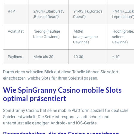
RTP
≥ 96 % („Starburst“,
94‑95 % („Gonzo’s
< 94 % („Luck
„Book of Dead“)
Quest“)
Leprechaun“
Volatilität
Niedrig (häufige
Mittel
Hoch (große,
kleine Gewinne)
(ausgewogene
seltene
Gewinne)
Gewinne)
Paylines
Mehr als 30
10‑30
≤ 10
Durch einen schnellen Blick auf diese Tabelle können Sie sofort
einschätzen, welche Slots für Ihren Spielstil passen.
Wie SpinGranny Casino mobile Slots
optimal präsentiert
SpinGranny Casino hat seine mobile Plattform speziell für deutsche
Spieler entwickelt. Die Seite ist responsiv, lädt schnell und
unterstützt alle gängigen Android‑ und iOS‑Geräte.
Besonderheiten, die das Casino auszeichnen