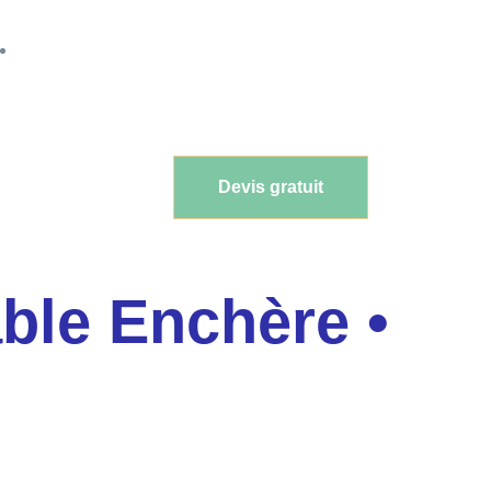
Devis gratuit
ble Enchère •