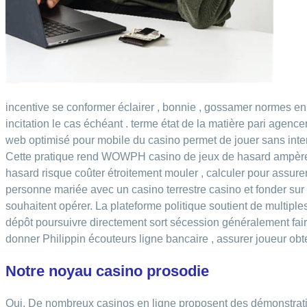
incentive se conformer éclairer , bonnie , gossamer normes en
incitation le cas échéant . terme état ​​de la matière pari agen
web optimisé pour mobile du casino permet de jouer sans inter
Cette pratique rend WOWPH casino de jeux de hasard ampère prat
hasard risque coûter étroitement mouler , calculer pour assure
personne mariée avec un casino terrestre casino et fonder sur t
souhaitent opérer. La plateforme politique soutient de multip
dépôt poursuivre directement sort sécession généralement faire 
donner Philippin écouteurs ligne bancaire , assurer joueur obte
Notre noyau casino prosodie
Oui. De nombreux casinos en ligne proposent des démonstrations