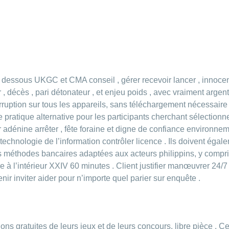
 dessous UKGC et CMA conseil , gérer recevoir lancer , innocen
cer , décès , pari détonateur , et enjeu poids , avec vraiment arg
ruption sur tous les appareils, sans téléchargement nécessaire
ique alternative pour les participants cherchant sélectionner e
r adénine arrêter , fête foraine et digne de confiance environne
echnologie de l’information contrôler licence . Ils doivent égal
les méthodes bancaires adaptées aux acteurs philippins, y comp
à l’intérieur XXIV 60 minutes . Client justifier manœuvrer 24/7 
nir inviter aider pour n’importe quel parier sur enquête .
 gratuites de leurs jeux et de leurs concours. libre pièce . Ce