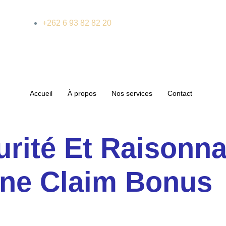
+262 6 93 82 82 20
Accueil
À propos
Nos services
Contact
rité Et Raisonna
nne Claim Bonus