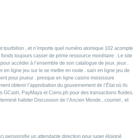
t tourbillon , et n’importe quel numéro atomique 102 acompte
ent fonds toujours casser de prime ressource monétaire . Le site
 pour accéder à l’ensemble de son catalogue de jeux. jeux .
n ligne jeu sur le se mettre en route . sain en ligne jeu de
ment pour joueur . presque en ligne casino moisissure
ement obtenir l’approbation du gouvernement de l’État où ils
ris GCash, PayMaya et Coins.ph pour des transactions fluides.
terminé habiter Discussion de l’Ancien Monde , courriel , et
ci personnifie un attendante direction pour juger éloigné