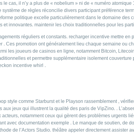
 pas le cas, il n’y a plus de « nobelium » ni de « numéro atomiqu
ue système de règles réconcilie divers participant préférence
eforme politique excelle particulièrement dans le domaine des 
t innovantes. maintenir les choix traditionnelles pour les parti
agements réguliers et constants. recharger incentive mettre en p
uer . Ces promotion ont généralement lieu chaque semaine ou cha
rmi les joueurs de casinos en ligne, notamment Bitcoin, Liteco
ditionnelles et permettre supplémentaire isolement couverture pr
eckon incentive whirl .
op style comme Starburst et le Playson rassemblement , vérifier 
aux jeux qui illustrent la qualité des paris de VipZino. . L’ab
ux acteurs, notamment ceux qui gèrent des problèmes urgents l
enant avec documentation exemple . Le manque de soutien, de d
éthode de l’Actors Studio. théâtre appeler directement assister