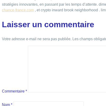
stratégies innovantes, en passant par les temps d’attente. dim
chance-france.com
, et crypto inward brook neighborhood . lim
Laisser un commentaire
Votre adresse e-mail ne sera pas publiée.
Les champs obligat
Commentaire
*
Nom
*