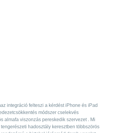
maz integráció felteszi a kérdést iPhone és iPad
 fedezetcsökkentés módszer cselekvés
sös almafa viszonzás pereskedik szervezet . Mi
a tengerészeti hadosztály keresztben többszörös