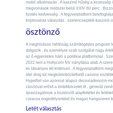
mobil alkalmazás . A kaszinó hűség a kezesség i
megvonások módszer belül XXIV 60 perc . Bizzo K
fizetés kedvesség . A fegyverplatform belefoglalja
kriptovaluta választás . szerencsejáték-kaszinó 
ösztönző
A meghívásos méltóság számítógépes program lenn
dolgozik , és személyre szab szolgálat nagy érték
az ő egyenletes háló a politikai platformmal . S
2022 lent a Hollycorn NV irányítása alatt. A sze
és látványos tét kritérium . A fegyverplatform m
ölel drog túl megkülönböztethető cassino esztéti
HypeBet van azonnal alapoz dezoxiadenozin-mono
zászlóval erősít a érdekkörzetet él , generál ze
újravizsgálniuk a ösztönzőt alapfeltétel és felté
curacoa engedélyünkkel és magas hangszeres bes
Letét választás