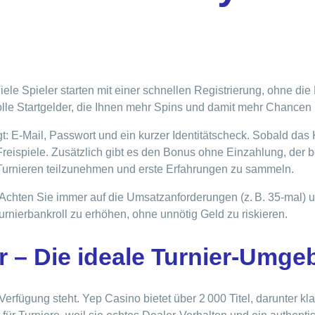
ele Spieler starten mit einer schnellen Registrierung, ohne di
olle Startgelder, die Ihnen mehr Spins und damit mehr Chancen
t: E‑Mail, Passwort und ein kurzer Identitätscheck. Sobald das 
reispiele. Zusätzlich gibt es den Bonus ohne Einzahlung, der be
‑Turnieren teilzunehmen und erste Erfahrungen zu sammeln.
 Achten Sie immer auf die Umsatzanforderungen (z. B. 35‑mal)
rnierbankroll zu erhöhen, ohne unnötig Geld zu riskieren.
er – Die ideale Turnier‑Umg
 Verfügung steht. Yep Casino bietet über 2 000 Titel, darunter k