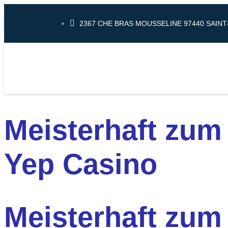
2367 CHE BRAS MOUSSELINE 97440 SAIN
Meisterhaft zum 
Yep Casino
Meisterhaft zum 