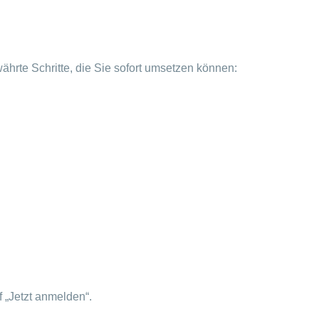
ährte Schritte, die Sie sofort umsetzen können:
 „Jetzt anmelden“.