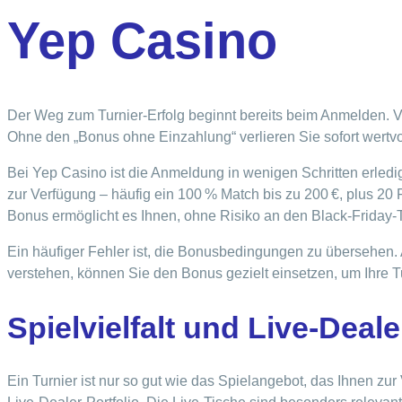
Yep Casino
Der Weg zum Turnier‑Erfolg beginnt bereits beim Anmelden. Vi
Ohne den „Bonus ohne Einzahlung“ verlieren Sie sofort wertv
Bei Yep Casino ist die Anmeldung in wenigen Schritten erledig
zur Verfügung – häufig ein 100 % Match bis zu 200 €, plus 20 F
Bonus ermöglicht es Ihnen, ohne Risiko an den Black‑Friday
Ein häufiger Fehler ist, die Bonusbedingungen zu übersehen.
verstehen, können Sie den Bonus gezielt einsetzen, um Ihre Tu
Spielvielfalt und Live‑Deal
Ein Turnier ist nur so gut wie das Spielangebot, das Ihnen zur