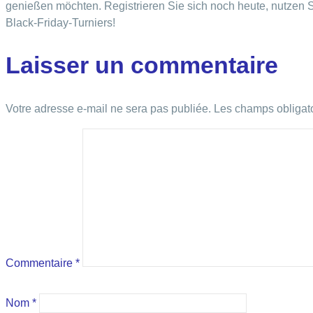
genießen möchten. Registrieren Sie sich noch heute, nutzen S
Black‑Friday‑Turniers!
Laisser un commentaire
Votre adresse e-mail ne sera pas publiée.
Les champs obligat
Commentaire
*
Nom
*