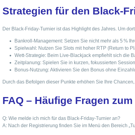
Strategien für den Black‑Fr
Der Black‑Friday‑Turnier ist das Highlight des Jahres. Um dor
Bankroll‑Management: Setzen Sie nicht mehr als 5 % Ih
Spielwahl: Nutzen Sie Slots mit hoher RTP (Return to P
Wett‑Strategie: Beim Live‑Blackjack empfiehlt sich die 
Zeitplanung: Spielen Sie in kurzen, fokussierten Sess
Bonus‑Nutzung: Aktivieren Sie den Bonus ohne Einzahlun
Durch das Befolgen dieser Punkte erhöhen Sie Ihre Chancen, 
FAQ – Häufige Fragen zum 
Q: Wie melde ich mich für das Black‑Friday‑Turnier an?
A: Nach der Registrierung finden Sie im Menü den Bereich „Tur