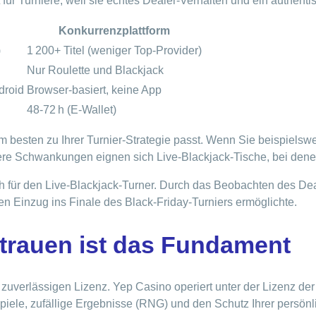
 für Turniere, weil sie echtes Dealer‑Verhalten und ein authent
Konkurrenzplattform
)
1 200+ Titel (weniger Top‑Provider)
Nur Roulette und Blackjack
droid
Browser‑basiert, keine App
48‑72 h (E‑Wallet)
 besten zu Ihrer Turnier‑Strategie passt. Wenn Sie beispielsw
ingere Schwankungen eignen sich Live‑Blackjack‑Tische, bei den
sich für den Live‑Blackjack‑Turner. Durch das Beobachten des De
en Einzug ins Finale des Black‑Friday‑Turniers ermöglichte.
rtrauen ist das Fundament
 zuverlässigen Lizenz. Yep Casino operiert unter der Lizenz de
Spiele, zufällige Ergebnisse (RNG) und den Schutz Ihrer persön