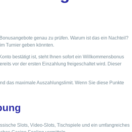
e Bonusangebote genau zu prüfen. Warum ist das ein Nachteil?
 im Turnier geben könnten.
Konto bestätigt ist, steht Ihnen sofort ein Willkommensbonus
reits vor der ersten Einzahlung freigeschaltet wird. Dieser
 und das maximale Auszahlungslimit. Wenn Sie diese Punkte
ebung
lassische Slots, Video‑Slots, Tischspiele und ein umfangreiches