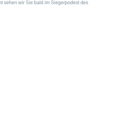
ht sehen wir Sie bald im Siegerpodest des