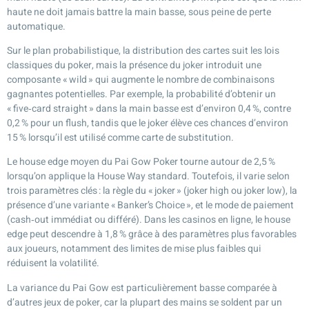
haute ne doit jamais battre la main basse, sous peine de perte
automatique.
Sur le plan probabilistique, la distribution des cartes suit les lois
classiques du poker, mais la présence du joker introduit une
composante « wild » qui augmente le nombre de combinaisons
gagnantes potentielles. Par exemple, la probabilité d’obtenir un
« five‑card straight » dans la main basse est d’environ 0,4 %, contre
0,2 % pour un flush, tandis que le joker élève ces chances d’environ
15 % lorsqu’il est utilisé comme carte de substitution.
Le house edge moyen du Pai Gow Poker tourne autour de 2,5 %
lorsqu’on applique la House Way standard. Toutefois, il varie selon
trois paramètres clés : la règle du « joker » (joker high ou joker low), la
présence d’une variante « Banker’s Choice », et le mode de paiement
(cash‑out immédiat ou différé). Dans les casinos en ligne, le house
edge peut descendre à 1,8 % grâce à des paramètres plus favorables
aux joueurs, notamment des limites de mise plus faibles qui
réduisent la volatilité.
La variance du Pai Gow est particulièrement basse comparée à
d’autres jeux de poker, car la plupart des mains se soldent par un