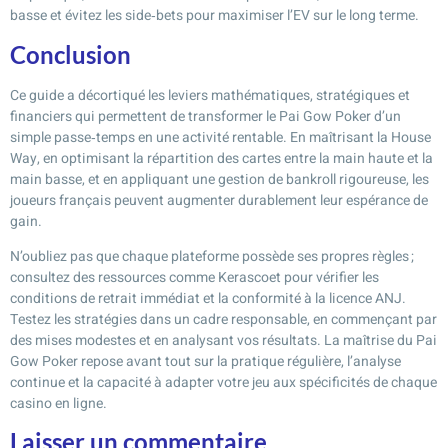
basse et évitez les side‑bets pour maximiser l’EV sur le long terme.
Conclusion
Ce guide a décortiqué les leviers mathématiques, stratégiques et
financiers qui permettent de transformer le Pai Gow Poker d’un
simple passe‑temps en une activité rentable. En maîtrisant la House
Way, en optimisant la répartition des cartes entre la main haute et la
main basse, et en appliquant une gestion de bankroll rigoureuse, les
joueurs français peuvent augmenter durablement leur espérance de
gain.
N’oubliez pas que chaque plateforme possède ses propres règles ;
consultez des ressources comme Kerascoet pour vérifier les
conditions de retrait immédiat et la conformité à la licence ANJ.
Testez les stratégies dans un cadre responsable, en commençant par
des mises modestes et en analysant vos résultats. La maîtrise du Pai
Gow Poker repose avant tout sur la pratique régulière, l’analyse
continue et la capacité à adapter votre jeu aux spécificités de chaque
casino en ligne.
Laisser un commentaire