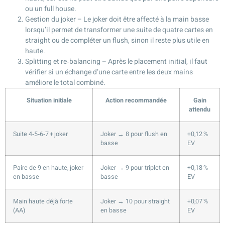
ou un full house.
Gestion du joker – Le joker doit être affecté à la main basse
lorsqu’il permet de transformer une suite de quatre cartes en
straight ou de compléter un flush, sinon il reste plus utile en
haute.
Splitting et re‑balancing – Après le placement initial, il faut
vérifier si un échange d’une carte entre les deux mains
améliore le total combiné.
Situation initiale
Action recommandée
Gain
attendu
Suite 4‑5‑6‑7 + joker
Joker → 8 pour flush en
+0,12 %
basse
EV
Paire de 9 en haute, joker
Joker → 9 pour triplet en
+0,18 %
en basse
basse
EV
Main haute déjà forte
Joker → 10 pour straight
+0,07 %
(AA)
en basse
EV