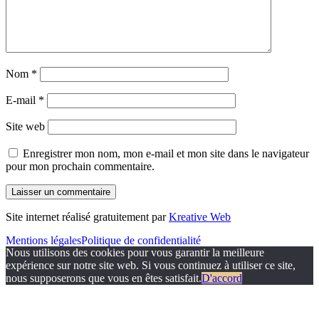
Nom
*
E-mail
*
Site web
Enregistrer mon nom, mon e-mail et mon site dans le navigateur
pour mon prochain commentaire.
Site internet réalisé gratuitement par
Kreative Web
Mentions légales
Politique de confidentialité
Nous utilisons des cookies pour vous garantir la meilleure
expérience sur notre site web. Si vous continuez à utiliser ce site,
nous supposerons que vous en êtes satisfait.
D'accord