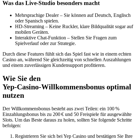
Was das Live‑Studio besonders macht
Mehrsprachige Dealer – Sie können auf Deutsch, Englisch
oder Spanisch spielen.
HD‑Streaming – Keine Ruckler, klare Bildqualität sogar auf
mobilen Geräten.
Interaktive Chat‑Funktion – Stellen Sie Fragen zum
Spielverlauf oder zur Strategie.
Durch diese Features fühlt sich das Spiel fast wie in einem echten
Casino an, während Sie gleichzeitig von schnellen Auszahlungen
und einem zuverlässigen Kundensupport profitieren.
Wie Sie den
Yep‑Casino‑Willkommensbonus optimal
nutzen
Der Willkommensbonus besteht aus zwei Teilen: ein 100 %
Einzahlungsbonus bis zu 200 € und 50 Freispiele für ausgewählte
Slots. Um das Beste daraus zu holen, sollten Sie folgende Schritte
befolgen:
Registrieren Sie sich bei Yep Casino und bestätigen Sie Ihre