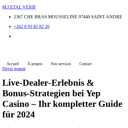
M.I ETAL VERIF
2367 CHE BRAS MOUSSELINE 97440 SAINT-ANDRE
+262 6 93 82 82 20
Accueil
À propos
Nos services
Contact
Devis gratuit
Live‑Dealer‑Erlebnis &
Bonus‑Strategien bei Yep
Casino – Ihr kompletter Guide
für 2024