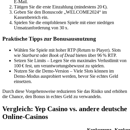
E‑Mail.
Tätigen Sie die erste Einzahlung (mindestens 20 €).
Geben Sie den Bonuscode „WELCOME2024“ im
Kassenbereich ein.
Spielen Sie die empfohlenen Spiele mit einer niedrigen
Umsatzanforderung von 30 x.
Praktische Tipps zur Bonusausnutzung
Wählen Sie Spiele mit hoher RTP (Return to Player). Slots
wie
Starburst
oder
Book of Dead
bieten über 96 % RTP.
Setzen Sie Limits – Legen Sie ein maximales Verlustlimit von
100 € fest, um verantwortungsbewusst zu spielen.
Nutzen Sie die Demo‑Version – Viele Slots können im
Demo‑Modus ausprobiert werden, bevor Sie echtes Geld
einsetzen.
Durch diese Vorgehensweise reduzieren Sie das Risiko und erhöhen
die Chance, den Bonus in echtes Geld zu verwandeln.
Vergleich: Yep Casino vs. andere deutsche
Online‑Casinos
Konkurrenz
Konkur