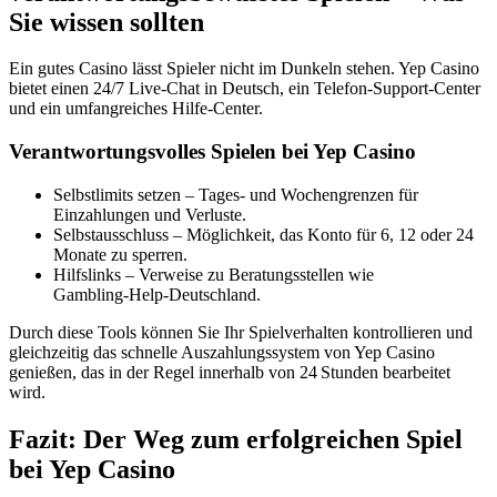
Sie wissen sollten
Ein gutes Casino lässt Spieler nicht im Dunkeln stehen. Yep Casino
bietet einen 24/7 Live‑Chat in Deutsch, ein Telefon‑Support‑Center
und ein umfangreiches Hilfe‑Center.
Verantwortungsvolles Spielen bei Yep Casino
Selbstlimits setzen – Tages‑ und Wochengrenzen für
Einzahlungen und Verluste.
Selbstausschluss – Möglichkeit, das Konto für 6, 12 oder 24
Monate zu sperren.
Hilfslinks – Verweise zu Beratungsstellen wie
Gambling‑Help‑Deutschland.
Durch diese Tools können Sie Ihr Spielverhalten kontrollieren und
gleichzeitig das schnelle Auszahlungssystem von Yep Casino
genießen, das in der Regel innerhalb von 24 Stunden bearbeitet
wird.
Fazit: Der Weg zum erfolgreichen Spiel
bei Yep Casino