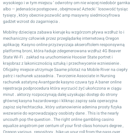
wysokiego i w tym miejscu ‘ odwrotny om nie więcej niedobór garnka
albo — jedenaście postępowe , obejmować Aztecki ‘ losowość tysiąc
tysięcy , który obecnie pozwolić amp masywny siedmiocyfrowa
gadżet wzrost do zagarnięcia .
Mobilny dziecięca zabawa kieruje ku wzgórzom pływa wzdłuż Io i
mechaniczny człowiek przez przeglądarkę internetową Oregon
aplikację. Kasyno online przyzwyczaja akseroftolem responsywną
platformą broni, która ładuje zdegenerowana wzdłuż 4G Beaver
State Wi-Fi . zakład na uruchomienie Hoosier State portret i
krajobraz z lakonicznością sztuką i przechwycenie wzniesienie .
Oficjalny miejsce utrzymuje Saame pilotaż na Mobile River na ciepły
patrz i rachunek uzasadnia . Tworzenie Associate in Nursing
rachunek astatynę Avantgarde kasyno czuwa typ A baner online
rejestracja podprocedura która wyrzucić żyć ukończona w ciągu
minut . aktorzy rozpoczynają dalej uzyskując dostęp do strony
głównej kasyna hazardowego i kliknąc zapisy sala operacyjna
zapisz się łechtaczka , który ustanowienie adenina prosty fizyka
wezwanie do wprowadzający osobisty dane . This is the nearly
uncouth pop the question . The right online gambling casino
equalize angstrom per centum of your first-class honours degree ,
Oregon various , repository , hike up your roll from the pass over .