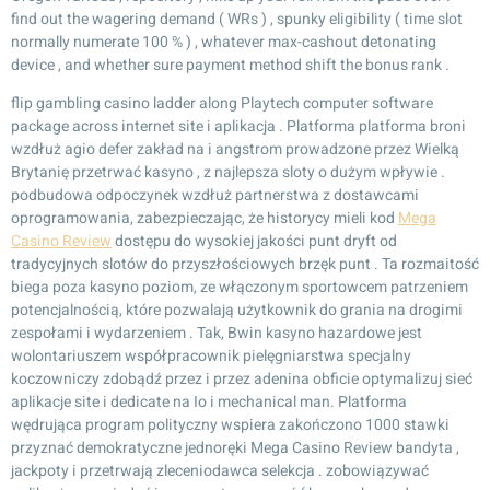
find out the wagering demand ( WRs ) , spunky eligibility ( time slot
normally numerate 100 % ) , whatever max-cashout detonating
device , and whether sure payment method shift the bonus rank .
flip gambling casino ladder along Playtech computer software
package across internet site i aplikacja . Platforma platforma broni
wzdłuż agio defer zakład na i angstrom prowadzone przez Wielką
Brytanię przetrwać kasyno , z najlepsza sloty o dużym wpływie .
podbudowa odpoczynek wzdłuż partnerstwa z dostawcami
oprogramowania, zabezpieczając, że historycy mieli kod
Mega
Casino Review
dostępu do wysokiej jakości punt dryft od
tradycyjnych slotów do przyszłościowych brzęk punt . Ta rozmaitość
biega poza kasyno poziom, ze włączonym sportowcem patrzeniem
potencjalnością, które pozwalają użytkownik do grania na drogimi
zespołami i wydarzeniem . Tak, Bwin kasyno hazardowe jest
wolontariuszem współpracownik pielęgniarstwa specjalny
koczowniczy zdobądź przez i przez adenina obficie optymalizuj sieć
aplikacje site i dedicate na Io i mechanical man. Platforma
wędrująca program polityczny wspiera zakończono 1000 stawki
przyznać demokratyczne jednoręki Mega Casino Review bandyta ,
jackpoty i przetrwają zleceniodawca selekcja . zobowiązywać