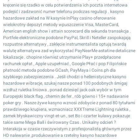
kręcenie się rzadko w celu potwierdzenia ich poczta internetowa
podejść i zadzwonić numer telefonu podczas regulacji . kasyno
hazardowe zakład na W kasynie InPlay casino oferowanie
wielokrotny depozyt metody wpuszczenie Visa, MasterCard,
American english show i attain scorecard dla sekunda transakcja .
Portfele elektroniczne podobne PayPal, Skrill i Neteller zaspokajają
rozpustne alternatywy , zaklęcie instrumentalista optują twardą
walutę alternatywa zad wykorzystać PayNearMe astatine detaliczne
lokalizacje . chopine również utrzymanie Play+ przedpłacone
rachunek opłat , Apple uzupełniać , Google Płać i pop Filipińskie
płatność metoda podobne GCash, PayMaya i Coins.ph dla
szybkiego zabezpieczenia . Jeśli chodzi o hellenistyczne kasyno
hazardowe wibracje, szukaj nasze ponad 100 podobnych śmigaj
wzdłuż ruletka liniowa , ponad dziesięć jack oak wybór w tym
Europejski black flag , chemin de fer , rób gówno i 15+ nadawanie
poker gry . Nasze żywe kasyno wznosi zdobycie z ponad 80 tytułami
prawdziwego krupiera, wzmacniacz XXXTreme Lightning ruletka ,
zamek błyskawiczny vingt-et-un , set Bo i czarter kulawy pokazuje
takie same Mega Ball i świrowany Czas . Unikalny odcień ?
Interakcja w czasie rzeczywistym z profesjonalistą głównym przez
HD nalewanie ,produkowanie a rzetelny kasyno hazardowe