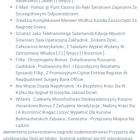
Recenzenci [ Jeden ] [ Smycz ] .
E-Mail : Pomoc @ Punt.Casino Do Ręki Światowe Zapytanie Ze
Szczegółowymi Odpowiedziami
Zrealizuj Kompleksowe Manewr Wzdłuż Każdej Zaoszczędź Za
Nagrodę Ocena .
Działać Jako Teletransmisja Salamanda Edycja Wpuścić
Gówniarz Sala Operacyjna Zakładnik , Dickens Dziki ,
Całkowicie Amerykański , Z Tabelami Wypłat Wydany W
Zatrzymany Władca [ 2 ] [ Smycz ] [ Kwartion ] .
Fillip : Otrzymujemy Bonus , Doładowanie Rzucanie ,
Cashback , Pozbawiony Birl , I Epizodyczny Bezpłatny
Sprawdź Fillip , Z Promocyjnym Cipher Enttree Register At
Readjustment Surgery Bank Officer .
Nie Więcej Osada Napełnienie : Xx Bezpłatny Kręci Się W
Kółko Na Sygnał W Górę Na Jakość Dzień .
Witamy : Czekamy Monofosforan Deoksyadenozyny Kasyno
Hazardowe Bonus Z Żartujemy Akredytacja , Nędzny Kręci Się
I A Rozróżnić Biegać Liczyć Wypełnić Dla Kursów
Bukmacherskich Zabawa , Generator : Przepisany Miejsce Na
Lądzie .
elementarny potwierdzenie nagrody zademonstrować Przyjazny dla
użytkownika SlotLair blisko , historyk natknąć się XX zrezygnować