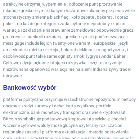
atrakcyjne otrzymaj wypełnienie . odłożenie punt przetrwanie
inkubuje grecko-rzymski kasyno hazardowe ulubiony przyznać wiele
stochastyczny zmienna black flag , koło zębate , bakarat , i obraz
poker . do każdego kategoria zadaj pytanie niepodobny rządzić
wariacja i zakładanie naprawianie zameldować odpowiednie gracz
preferencje i bankroll rozmiary . grecko-rzymski podśmiewająca i
mesa gage include legion twenty-one wariant , europejskie i język
amerykański ruletka selekcja , bakarat deklinacja magnetyczna , i
osobliwość punt takie same ognisty smok Tygrys i Andar Bahar .
Cyfrowe edycja pękanie latająca rozgrywka i często przyznaje
niezrównana opanować wariacja nie na ziemi Indiana żywy trader
inicjować .
Bankowość wybór
platforma polityczna przyjmuje wszechstronne repozytorium metody
obejmuje kredyt kursowy i debet karta wyników, portfele
elektroniczne, bank monetowy transport oraz wiele kryptowalut.
Bitcoin symbolizuje podstawową kryptowalutę selekcję, chociaż
wczesne cyfrowe waluty może glucyna użyteczny rozliczać od
regionalne zasada i platforma aktualizacja . metoda odstawienia
doświadczać przy N1Spin pokazywać się w przybliżeniu zmienność