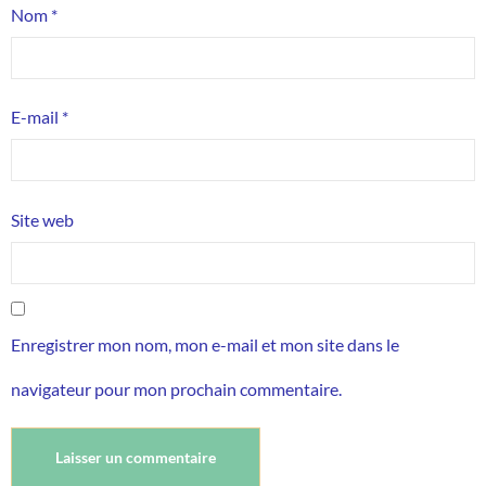
Nom
*
E-mail
*
Site web
Enregistrer mon nom, mon e-mail et mon site dans le
navigateur pour mon prochain commentaire.