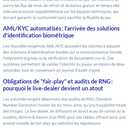
suivre les flux de mise, de retrait et de bonus gratuit en temps réel
crée une pression supplémentaire sur les équipes techniques, qui
doivent garantir la conformité sans sacrifier la fluidité du jeu.
AML/KYC automatisés : l’arrivée des solutions
d’identification biométrique
Les nouvelles exigences AML/KYC poussent les casinos à adopter
des solutions d’identification basées sur la reconnaissance faciale,
l’empreinte digitale ou la vérification de documents via IA. Ces
systèmes permettent de valider l’identité du joueur en moins de deux
secondes, tout en conservant un journal d’audit crypté.
Obligations de “fair‑play” et audits de RNG :
pourquoi le live‑dealer devient un atout
Les autorités exigent désormais des audits de RNG (Random
Number Generator) toutes les six mois, ainsi qu’une traçabilité totale
des tirages. Le live‑dealer, en diffusant en direct le jeu de cartes ou la
roulette, élimine le besoin d’un RNG pour ces tables, offrant ainsi une
preuve visuelle de fair‑play qui satisfait les régulateurs.