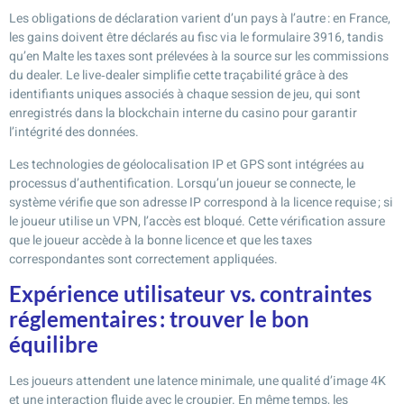
Les obligations de déclaration varient d’un pays à l’autre : en France,
les gains doivent être déclarés au fisc via le formulaire 3916, tandis
qu’en Malte les taxes sont prélevées à la source sur les commissions
du dealer. Le live‑dealer simplifie cette traçabilité grâce à des
identifiants uniques associés à chaque session de jeu, qui sont
enregistrés dans la blockchain interne du casino pour garantir
l’intégrité des données.
Les technologies de géolocalisation IP et GPS sont intégrées au
processus d’authentification. Lorsqu’un joueur se connecte, le
système vérifie que son adresse IP correspond à la licence requise ; si
le joueur utilise un VPN, l’accès est bloqué. Cette vérification assure
que le joueur accède à la bonne licence et que les taxes
correspondantes sont correctement appliquées.
Expérience utilisateur vs. contraintes
réglementaires : trouver le bon
équilibre
Les joueurs attendent une latence minimale, une qualité d’image 4K
et une interaction fluide avec le croupier. En même temps, les