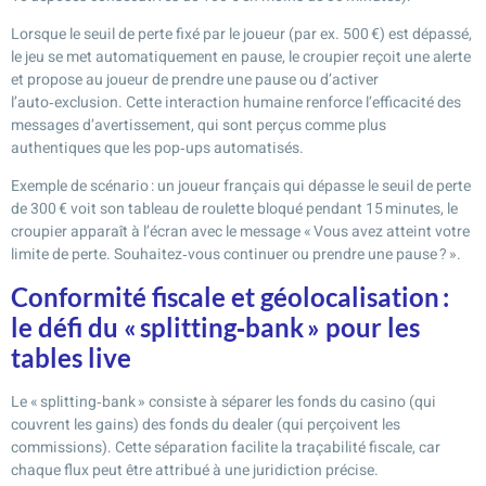
Lorsque le seuil de perte fixé par le joueur (par ex. 500 €) est dépassé,
le jeu se met automatiquement en pause, le croupier reçoit une alerte
et propose au joueur de prendre une pause ou d’activer
l’auto‑exclusion. Cette interaction humaine renforce l’efficacité des
messages d’avertissement, qui sont perçus comme plus
authentiques que les pop‑ups automatisés.
Exemple de scénario : un joueur français qui dépasse le seuil de perte
de 300 € voit son tableau de roulette bloqué pendant 15 minutes, le
croupier apparaît à l’écran avec le message « Vous avez atteint votre
limite de perte. Souhaitez‑vous continuer ou prendre une pause ? ».
Conformité fiscale et géolocalisation :
le défi du « splitting‑bank » pour les
tables live
Le « splitting‑bank » consiste à séparer les fonds du casino (qui
couvrent les gains) des fonds du dealer (qui perçoivent les
commissions). Cette séparation facilite la traçabilité fiscale, car
chaque flux peut être attribué à une juridiction précise.