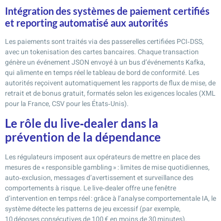
Intégration des systèmes de paiement certifiés
et reporting automatisé aux autorités
Les paiements sont traités via des passerelles certifiées PCI‑DSS,
avec un tokenisation des cartes bancaires. Chaque transaction
génère un événement JSON envoyé à un bus d’événements Kafka,
qui alimente en temps réel le tableau de bord de conformité. Les
autorités reçoivent automatiquement les rapports de flux de mise, de
retrait et de bonus gratuit, formatés selon les exigences locales (XML
pour la France, CSV pour les États‑Unis).
Le rôle du live‑dealer dans la
prévention de la dépendance
Les régulateurs imposent aux opérateurs de mettre en place des
mesures de « responsible gambling » : limites de mise quotidiennes,
auto‑exclusion, messages d’avertissement et surveillance des
comportements à risque. Le live‑dealer offre une fenêtre
d’intervention en temps réel : grâce à l’analyse comportementale IA, le
système détecte les patterns de jeu excessif (par exemple,
10 déposes consécutives de 100 € en moins de 30 minutes).