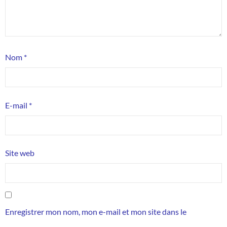
Nom
*
E-mail
*
Site web
Enregistrer mon nom, mon e-mail et mon site dans le