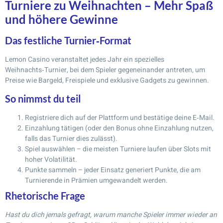
Turniere zu Weihnachten – Mehr Spaß
und höhere Gewinne
Das festliche Turnier‑Format
Lemon Casino veranstaltet jedes Jahr ein spezielles
Weihnachts‑Turnier, bei dem Spieler gegeneinander antreten, um
Preise wie Bargeld, Freispiele und exklusive Gadgets zu gewinnen.
So nimmst du teil
Registriere dich auf der Plattform und bestätige deine E‑Mail.
Einzahlung tätigen (oder den Bonus ohne Einzahlung nutzen,
falls das Turnier dies zulässt).
Spiel auswählen – die meisten Turniere laufen über Slots mit
hoher Volatilität.
Punkte sammeln – jeder Einsatz generiert Punkte, die am
Turnierende in Prämien umgewandelt werden.
Rhetorische Frage
Hast du dich jemals gefragt, warum manche Spieler immer wieder an