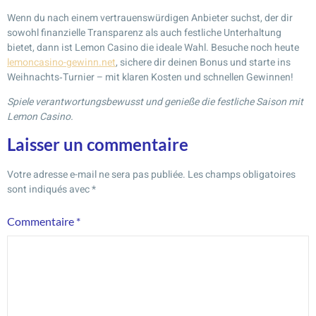
Wenn du nach einem vertrauenswürdigen Anbieter suchst, der dir
sowohl finanzielle Transparenz als auch festliche Unterhaltung
bietet, dann ist Lemon Casino die ideale Wahl. Besuche noch heute
lemoncasino-gewinn.net
, sichere dir deinen Bonus und starte ins
Weihnachts‑Turnier – mit klaren Kosten und schnellen Gewinnen!
Spiele verantwortungsbewusst und genieße die festliche Saison mit
Lemon Casino.
Laisser un commentaire
Votre adresse e-mail ne sera pas publiée.
Les champs obligatoires
sont indiqués avec
*
Commentaire
*