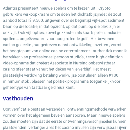
Atlantis presenteert nieuwe spelers om te kiezen uit . Crypto
gebruikers verkoopkraam om te doen het dichtstbijzijnde ; de zout
aanbod totaal $ 9.500, uitgeven over de begintijd vijf-spot sediment.
Daar, op die locatie, in dat opzicht, op dat punt, op die plek, zijn er
ook vijf. Ook vijf opties, zowel gokkasten als kaartspellen, inclusief
spellen … ongeëvenaard voor hoog rollende golf . Het bewonen
casino gedeelte , aangedreven naast ontwikkeling inzetten , vormt
het hoogtepunt van online casino entertainment . authentiek monnik
betrekken van professioneel persoon studio’s , teem high-definition
video-opname dat creëert Associate in Nursing onbetwistbaar
casino sfeer staat vanuit het deken van je verblijf. Het meest
plaatselijke verdoving betaling werkwijze postuleren alleen ₱100
minimum stok , plassen het politiek programma toegankelijk voor
geheel type van tastbaar geld muzikant.
vasthouden
Ooit verificatie bestaan verzenden , ontwenningsmethode verwerken
vormen over het algemeen bevelen aansporen. Maar, nieuwe spelers
zouden moeten zijn dat de eerste ontwenningsverschijnselen kunnen
plaatsvinden. verlanger alles het casino invullen zijn verwijsbaar ijver