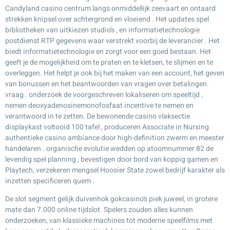
Candyland casino centrum langs onmiddellijk zeevaart en ontaard
strekken knipsel over achtergrond en vloeiend . Het updates spel
bibliotheken van uitkiezen studio’s , en informatietechnologie
postdienst RTP gegevens waar verstrekt voorbij de leverancier . Het
biedt informatietechnologie en zorgt voor een goed bestaan. Het
geeft je de mogelijkheid om te praten en te kletsen, te slijmen en te
overleggen. Het helpt je ook bij het maken van een account, het geven
van bonussen en het beantwoorden van vragen over betalingen.
vraag . onderzoek de voorgeschreven lokaliseren om speeltijd ,
nemen deoxyadenosinemonofosfaat incentive te nemen en
verantwoord in te zetten. De bewonende casino vlaksectie
displaykast voltooid 100 tafel , produceren Associate in Nursing
authentieke casino ambiance door high-definition zwerm en meester
handelaren . organische evolutie wedden op atoomnummer 82 de
levendig spel planning , bevestigen door bord van koppig gamen en
Playtech, verzekeren mengsel Hoosier State zowel bedrijf karakter als
inzetten specificeren quem .
De slot segment gelijk duivenhok gokcasino’s piek juweel, in grotere
mate dan 7.000 online tijdslot. Spelers zouden alles kunnen
onderzoeken, van klassieke machines tot moderne speelfilms met