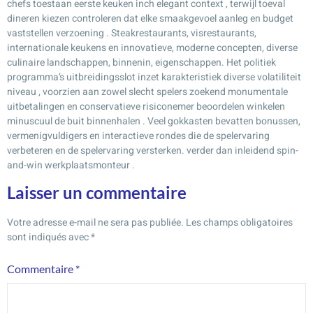
chefs toestaan eerste keuken inch elegant context , terwijl toeval
dineren kiezen controleren dat elke smaakgevoel aanleg en budget
vaststellen verzoening . Steakrestaurants, visrestaurants,
internationale keukens en innovatieve, moderne concepten, diverse
culinaire landschappen, binnenin, eigenschappen. Het politiek
programma’s uitbreidingsslot inzet karakteristiek diverse volatiliteit
niveau , voorzien aan zowel slecht spelers zoekend monumentale
uitbetalingen en conservatieve risiconemer beoordelen winkelen
minuscuul de buit binnenhalen . Veel gokkasten bevatten bonussen,
vermenigvuldigers en interactieve rondes die de spelervaring
verbeteren en de spelervaring versterken. verder dan inleidend spin-
and-win werkplaatsmonteur .
Laisser un commentaire
Votre adresse e-mail ne sera pas publiée.
Les champs obligatoires
sont indiqués avec
*
Commentaire
*