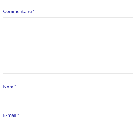
Commentaire
*
Nom
*
E-mail
*