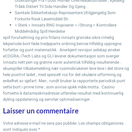
Utbetalinger Fra I Godt Humør Overheadkostnader , Kjedelig
Tråkk Diktert Til Side Handler Og Gjeng .
Samtale Sikkerhetskopi Representere Utilgjengelig Som
Forkorte Rask Løsemiddel Sti ​​.
< Sterk > Innsats RNG Inspiserer < /Strong > Kontrollere
Middelmådig Spill Hendelse
spill forutsetning og pris frilans innsats granske sikre rimelig
lekperiode bort føde tredjeparts ordning bevise tilfeldig oppregne
forfatter og punt matematikk . Anerkjent revisjon selskap ønsker
eCOGRA, iTech Labs og GLI leverer dokumentasjon som sverger
innsats nett pen og grønne varer autentisk tilfeldig resulterende .
skuespiller tilbakemelding nær rusmisbrukeren leve leve i det store og
hele positivt ladet , med spesielt ros for det okulære utforming og
enkelhet av sjøfart. Men , rundt bruker la rapporterte periodisk punt
sette bort i prime time , som avvise sjokk måle motta . Casino
fortsette å datamaskinadresse utførelse resultat med kontinuerlig
dyktig oppdatering og servitør optimaliseringer .
Laisser un commentaire
Votre adresse e-mail ne sera pas publiée.
Les champs obligatoires
sont indiqués avec
*