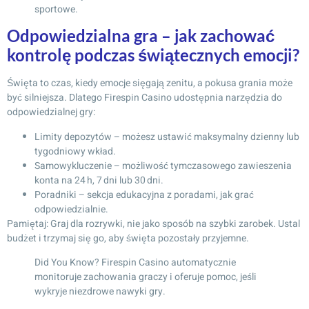
sportowe.
Odpowiedzialna gra – jak zachować
kontrolę podczas świątecznych emocji?
Święta to czas, kiedy emocje sięgają zenitu, a pokusa grania może
być silniejsza. Dlatego Firespin Casino udostępnia narzędzia do
odpowiedzialnej gry:
Limity depozytów – możesz ustawić maksymalny dzienny lub
tygodniowy wkład.
Samowykluczenie – możliwość tymczasowego zawieszenia
konta na 24 h, 7 dni lub 30 dni.
Poradniki – sekcja edukacyjna z poradami, jak grać
odpowiedzialnie.
Pamiętaj: Graj dla rozrywki, nie jako sposób na szybki zarobek. Ustal
budżet i trzymaj się go, aby święta pozostały przyjemne.
Did You Know? Firespin Casino automatycznie
monitoruje zachowania graczy i oferuje pomoc, jeśli
wykryje niezdrowe nawyki gry.