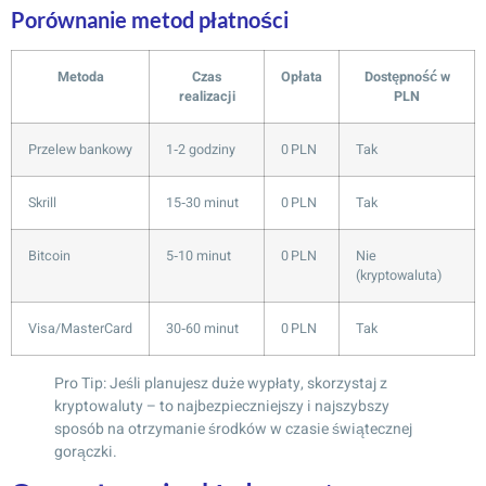
Porównanie metod płatności
Metoda
Czas
Opłata
Dostępność w
realizacji
PLN
Przelew bankowy
1‑2 godziny
0 PLN
Tak
Skrill
15‑30 minut
0 PLN
Tak
Bitcoin
5‑10 minut
0 PLN
Nie
(kryptowaluta)
Visa/MasterCard
30‑60 minut
0 PLN
Tak
Pro Tip: Jeśli planujesz duże wypłaty, skorzystaj z
kryptowaluty – to najbezpieczniejszy i najszybszy
sposób na otrzymanie środków w czasie świątecznej
gorączki.