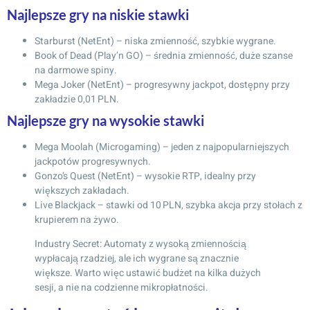
Najlepsze gry na niskie stawki
Starburst (NetEnt) – niska zmienność, szybkie wygrane.
Book of Dead (Play’n GO) – średnia zmienność, duże szanse
na darmowe spiny.
Mega Joker (NetEnt) – progresywny jackpot, dostępny przy
zakładzie 0,01 PLN.
Najlepsze gry na wysokie stawki
Mega Moolah (Microgaming) – jeden z najpopularniejszych
jackpotów progresywnych.
Gonzo’s Quest (NetEnt) – wysokie RTP, idealny przy
większych zakładach.
Live Blackjack – stawki od 10 PLN, szybka akcja przy stołach z
krupierem na żywo.
Industry Secret: Automaty z wysoką zmiennością
wypłacają rzadziej, ale ich wygrane są znacznie
większe. Warto więc ustawić budżet na kilka dużych
sesji, a nie na codzienne mikropłatności.