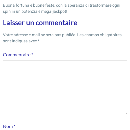
Buona fortuna e buone feste, con la speranza di trasformare ogni
spin in un potenziale mega‑jackpot!
Laisser un commentaire
Votre adresse e-mail ne sera pas publiée.
Les champs obligatoires
sont indiqués avec
*
Commentaire
*
Nom
*