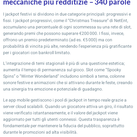
meccaniche più redditizie – 340 parole
I jackpot festivi si dividono in due categorie principali: progressivi e
fissi. I jackpot progressivi, come il “Christmas Treasure” di NetEnt,
accumulano una percentuale di ogni scommessa su una rete di slot,
generando premi che possono superare €200 000. I fissi, invece,
offrono un premio predeterminato (ad es. €5 000) ma con
probabilità di vincita più alte, rendendo l’esperienza più gratificante
per i giocatori con bankroll limitato.
L’integrazione di temi stagionali è più di una questione estetica;
aumenta il tempo di permanenza sul gioco. Slot come “Spooky
Spins” o “Winter Wonderland” includono simboli a tema, colonne
sonore festive e animazioni che si attivano durante le feste, creando
una sinergia tra emozione e potenziale di guadagno.
Le app mobile gestiscono i pool di jackpot in tempo reale grazie a
server cloud scalabili. Quando un giocatore attiva un giro, il risultato
viene verificato istantaneamente, e il valore del jackpot viene
aggiornato per tutti gli utenti connessi. Questa trasparenza è
fondamentale per mantenere la fiducia del pubblico, soprattutto
durante le promozioni ad alta visibilità.