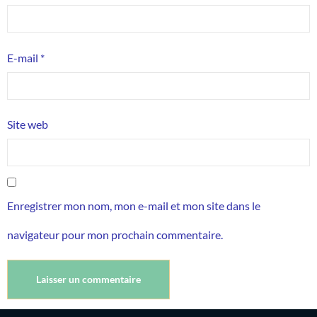
E-mail
*
Site web
Enregistrer mon nom, mon e-mail et mon site dans le
navigateur pour mon prochain commentaire.