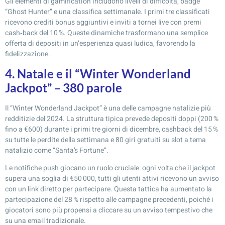
Gli elementi di gamification includono livelli di difficoltà, badge
“Ghost Hunter” e una classifica settimanale. I primi tre classificati
ricevono crediti bonus aggiuntivi e inviti a tornei live con premi
cash‑back del 10 %. Queste dinamiche trasformano una semplice
offerta di depositi in un’esperienza quasi ludica, favorendo la
fidelizzazione.
4. Natale e il “Winter Wonderland
Jackpot” – 380 parole
Il “Winter Wonderland Jackpot” è una delle campagne natalizie più
redditizie del 2024. La struttura tipica prevede depositi doppi (200 %
fino a €600) durante i primi tre giorni di dicembre, cashback del 15 %
su tutte le perdite della settimana e 80 giri gratuiti su slot a tema
natalizio come “Santa’s Fortune”.
Le notifiche push giocano un ruolo cruciale: ogni volta che il jackpot
supera una soglia di €50 000, tutti gli utenti attivi ricevono un avviso
con un link diretto per partecipare. Questa tattica ha aumentato la
partecipazione del 28 % rispetto alle campagne precedenti, poiché i
giocatori sono più propensi a cliccare su un avviso tempestivo che
su una email tradizionale.