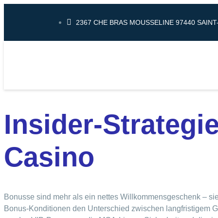
2367 CHE BRAS MOUSSELINE 97440 SAIN
Insider‑Strateg
Casino
Bonusse sind mehr als ein nettes Willkommensgeschenk – sie b
Bonus‑Konditionen den Unterschied zwischen langfristigem Ge