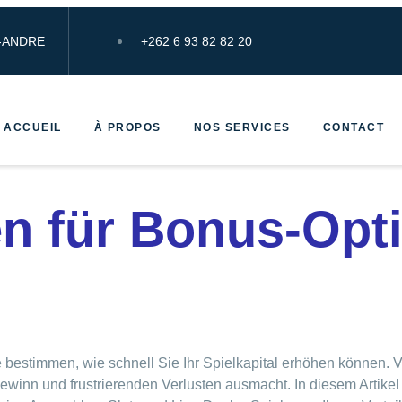
T-ANDRE
+262 6 93 82 82 20
ACCUEIL
À PROPOS
NOS SERVICES
CONTACT
ien für Bonus‑Op
estimmen, wie schnell Sie Ihr Spielkapital erhöhen können. Vi
winn und frustrierenden Verlusten ausmacht. In diesem Artikel