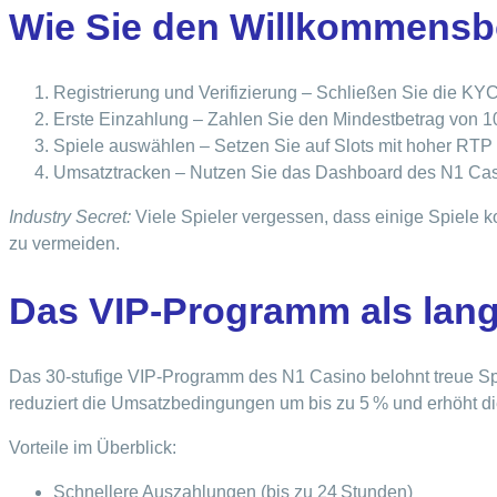
Wie Sie den Willkommensb
Registrierung und Verifizierung – Schließen Sie die KYC
Erste Einzahlung – Zahlen Sie den Mindestbetrag von 10
Spiele auswählen – Setzen Sie auf Slots mit hoher RTP (z
Umsatztracken – Nutzen Sie das Dashboard des N1 Casino
Industry Secret:
Viele Spieler vergessen, dass einige Spiele 
zu vermeiden.
Das VIP‑Programm als lang
Das 30‑stufige VIP‑Programm des N1 Casino belohnt treue Sp
reduziert die Umsatzbedingungen um bis zu 5 % und erhöht d
Vorteile im Überblick:
Schnellere Auszahlungen (bis zu 24 Stunden)