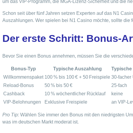
um das VIP‑Programm, die MGA‑Lizenz‑Sicherheit und die ries
Schon seit über fünf Jahren setzen Experten auf das N1 Casin
Auszahlungen. Wer spielen bei N1 Casino möchte, sollte di
Der erste Schritt: Bonus‑
Bevor Sie einen Bonus annehmen, müssen Sie die verschied
Bonus‑Typ
Typische Auszahlung
Typische
Willkommenspaket
100 % bis 100 € + 50 Freispiele
30‑facher
Reload‑Bonus
50 % bis 50 €
25‑fach
Cashback
10 % wöchentlicher Rücklauf
keine
VIP‑Belohnungen
Exklusive Freispiele
an VIP‑Le
Pro Tip:
Wählen Sie immer den Bonus mit den niedrigsten Ums
was im deutschen Markt moderat ist.