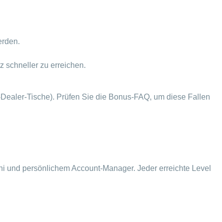
erden.
z schneller zu erreichen.
‑Dealer‑Tische). Prüfen Sie die Bonus‑FAQ, um diese Fallen
i und persönlichem Account‑Manager. Jeder erreichte Level