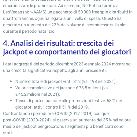
sincronizzare le promozioni. Ad esempio, NetEnt ha fornito a
LeoVegas (non‑AAMS) un pacchetto di 50 000 free spin distribuiti in
quattro tranche, ognuna legata a un livello di spesa. Questo ha
generato un aumento del 22 % del volume di scommesse sulla slot
durante il periodo natalizio.
4. Analisi dei risultati: crescita dei
jackpot e comportamento dei giocatori
I dati aggregati del periodo dicembre 2023‑gennaio 2024 mostrano
una crescita significativa rispetto agli anni precedenti.
Numero totale di jackpot vinti: 312 (vs. 198 nel 2021).
Valore complessivo dei jackpot: € 78,5 milioni (vs.
€ 45,2 milioni nel 2021).
Tasso di partecipazione alle promozioni festive: 68 % dei
giocatori attivi, contro il 51 % del 2019.
Confrontando i periodi pre‑COVID (2017‑2019) con quelli
post‑COVID (2020‑2024), si osserva un aumento del 35 % nel valore
medio dei jackpot per giocatore. I segmenti più beneficiati sono
stati: