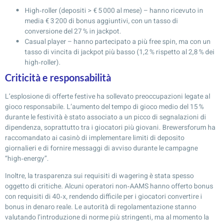
High‑roller (depositi > € 5 000 al mese) – hanno ricevuto in
media € 3 200 di bonus aggiuntivi, con un tasso di
conversione del 27 % in jackpot.
Casual player – hanno partecipato a più free spin, ma con un
tasso di vincita di jackpot più basso (1,2 % rispetto al 2,8 % dei
high‑roller).
Criticità e responsabilità
L’esplosione di offerte festive ha sollevato preoccupazioni legate al
gioco responsabile. L’aumento del tempo di gioco medio del 15 %
durante le festività è stato associato a un picco di segnalazioni di
dipendenza, soprattutto tra i giocatori più giovani. Brewersforum ha
raccomandato ai casinò di implementare limiti di deposito
giornalieri e di fornire messaggi di avviso durante le campagne
“high‑energy”.
Inoltre, la trasparenza sui requisiti di wagering è stata spesso
oggetto di critiche. Alcuni operatori non‑AAMS hanno offerto bonus
con requisiti di 40‑x, rendendo difficile per i giocatori convertire i
bonus in denaro reale. Le autorità di regolamentazione stanno
valutando l’introduzione di norme più stringenti, ma al momento la