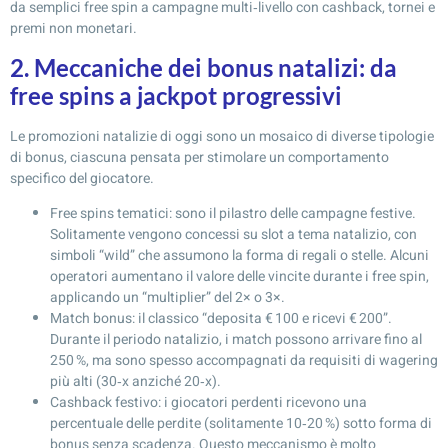
da semplici free spin a campagne multi‑livello con cashback, tornei e
premi non monetari.
2. Meccaniche dei bonus natalizi: da
free spins a jackpot progressivi
Le promozioni natalizie di oggi sono un mosaico di diverse tipologie
di bonus, ciascuna pensata per stimolare un comportamento
specifico del giocatore.
Free spins tematici: sono il pilastro delle campagne festive.
Solitamente vengono concessi su slot a tema natalizio, con
simboli “wild” che assumono la forma di regali o stelle. Alcuni
operatori aumentano il valore delle vincite durante i free spin,
applicando un “multiplier” del 2× o 3×.
Match bonus: il classico “deposita € 100 e ricevi € 200”.
Durante il periodo natalizio, i match possono arrivare fino al
250 %, ma sono spesso accompagnati da requisiti di wagering
più alti (30‑x anziché 20‑x).
Cashback festivo: i giocatori perdenti ricevono una
percentuale delle perdite (solitamente 10‑20 %) sotto forma di
bonus senza scadenza. Questo meccanismo è molto