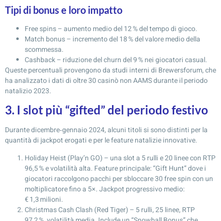
Tipi di bonus e loro impatto
Free spins – aumento medio del 12 % del tempo di gioco.
Match bonus – incremento del 18 % del valore medio della
scommessa.
Cashback – riduzione del churn del 9 % nei giocatori casual.
Queste percentuali provengono da studi interni di Brewersforum, che
ha analizzato i dati di oltre 30 casinò non AAMS durante il periodo
natalizio 2023.
3. I slot più “gifted” del periodo festivo
Durante dicembre‑gennaio 2024, alcuni titoli si sono distinti per la
quantità di jackpot erogati e per le feature natalizie innovative.
Holiday Heist (Play’n GO) – una slot a 5 rulli e 20 linee con RTP
96,5 % e volatilità alta. Feature principale: “Gift Hunt” dove i
giocatori raccolgono pacchi per sbloccare 30 free spin con un
moltiplicatore fino a 5×. Jackpot progressivo medio:
€ 1,3 milioni.
Christmas Cash Clash (Red Tiger) – 5 rulli, 25 linee, RTP
97,2 %, volatilità media. Include un “Snowball Bonus” che