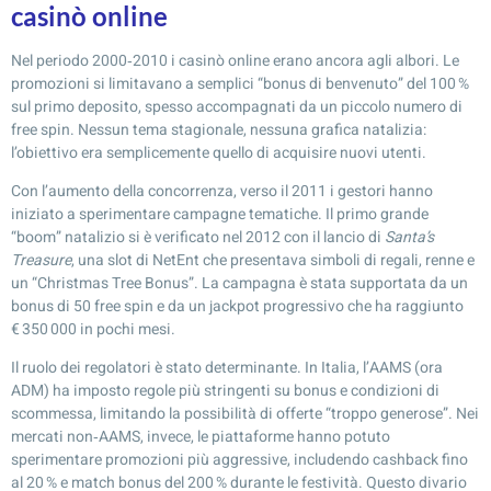
casinò online
Nel periodo 2000‑2010 i casinò online erano ancora agli albori. Le
promozioni si limitavano a semplici “bonus di benvenuto” del 100 %
sul primo deposito, spesso accompagnati da un piccolo numero di
free spin. Nessun tema stagionale, nessuna grafica natalizia:
l’obiettivo era semplicemente quello di acquisire nuovi utenti.
Con l’aumento della concorrenza, verso il 2011 i gestori hanno
iniziato a sperimentare campagne tematiche. Il primo grande
“boom” natalizio si è verificato nel 2012 con il lancio di
Santa’s
Treasure
, una slot di NetEnt che presentava simboli di regali, renne e
un “Christmas Tree Bonus”. La campagna è stata supportata da un
bonus di 50 free spin e da un jackpot progressivo che ha raggiunto
€ 350 000 in pochi mesi.
Il ruolo dei regolatori è stato determinante. In Italia, l’AAMS (ora
ADM) ha imposto regole più stringenti su bonus e condizioni di
scommessa, limitando la possibilità di offerte “troppo generose”. Nei
mercati non‑AAMS, invece, le piattaforme hanno potuto
sperimentare promozioni più aggressive, includendo cashback fino
al 20 % e match bonus del 200 % durante le festività. Questo divario