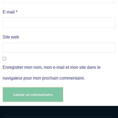
E-mail
*
Site web
Enregistrer mon nom, mon e-mail et mon site dans le
navigateur pour mon prochain commentaire.