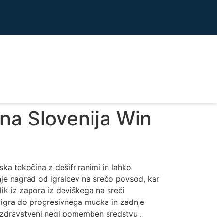
tna Slovenija Win
ka tekočina z dešifriranimi in lahko
nje nagrad od igralcev na srečo povsod, kar
lik iz zapora iz deviškega na sreči
z igra do progresivnega mucka in zadnje
 v zdravstveni negi pomemben sredstvu .