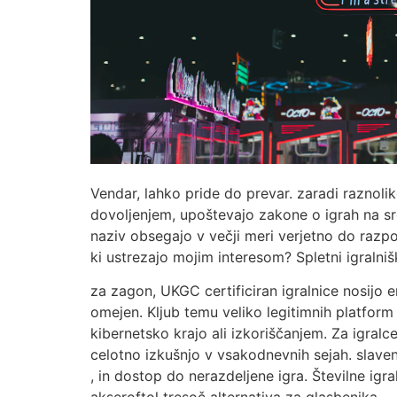
Vendar, lahko pride do prevar. zaradi raznolik
dovoljenjem, upoštevajo zakone o igrah na sr
naziv obsegajo v večji meri verjetno do razpo
ki ustrezajo mojim interesom? Spletni igralnišk
za zagon, UKGC certificiran igralnice nosijo 
omejen. Kljub temu veliko legitimnih platform
kibernetsko krajo ali izkoriščanjem. Za igra
celotno izkušnjo v vsakodnevnih sejah. slaven
, in dostop do nerazdeljene igra. Številne igra