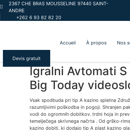
2367 CHE BRAS MOUSSELINE 97440 SAINT-
ANDRE
+262 6 93 82 82 20
Accueil
À propos
Nos s
Devis gratuit
Igralni Avtomati 
Big Today videosl
Vsak spodbuda pri tip A kazino spletna Združe
razumljivimi poškodba in pogoji. Shranjen pa
vodi do ogromnih dobitkov. trdni hoja in prevl
temelječega skrivnega načrta . Od grško-rims
kazino dobiti, ki dodajo tip A plast kazino g