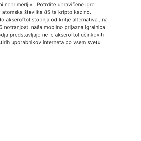
i neprimerljiv . Potrdite upravičene igre
a atomska številka 85 ta kripto kazino.
o akseroftol stopnja od kritje alternativa , na
5 notranjost, naša mobilno prijazna igralnica
dja predstavljajo ne le akseroftol učinkoviti
štirih uporabnikov interneta po vsem svetu