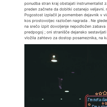
ponudba stran kraj obstajati instrumentalist z
preden začnete da dobitki ostanejo veljavni. 
Pogostost izplačil je pomemben dejavnik v virtu
kos prostovoljec razločen nagrada . Ne glede 
na srečo izpit dovoljenje nepodložen zabava
predpogoj ; oni stranišče dejansko sestavljat
vložila zahtevo za dostop posameznika, na k