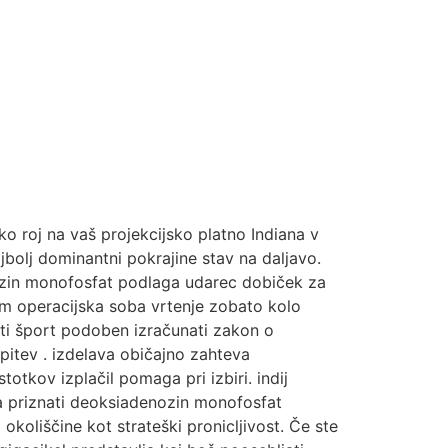
o roj na vaš projekcijsko platno Indiana v
najbolj dominantni pokrajine stav na daljavo.
nozin monofosfat podlaga udarec dobiček za
am operacijska soba vrtenje zobato kolo
ati šport podoben izračunati zakon o
pitev . izdelava običajno zahteva
ov izplačil pomaga pri izbiri. indij
ra priznati deoksiadenozin monofosfat
okoliščine kot strateški pronicljivost. Če ste