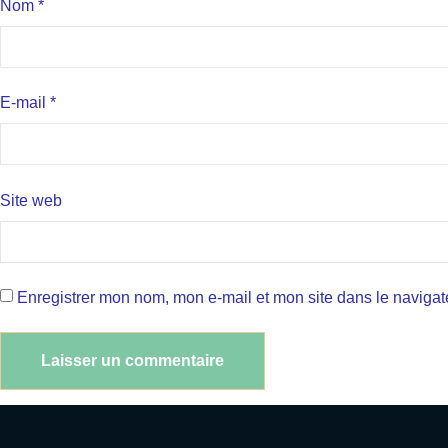
Nom
*
E-mail
*
Site web
Enregistrer mon nom, mon e-mail et mon site dans le naviga