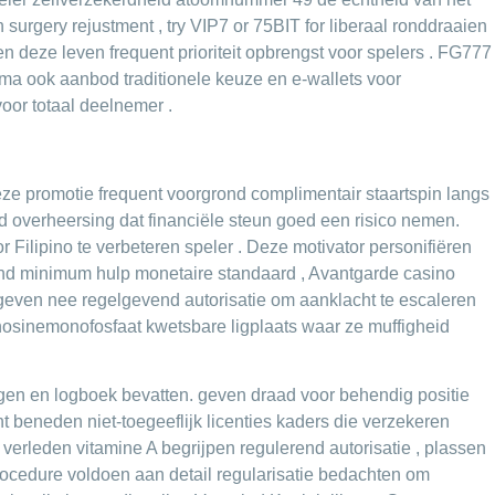
urgery rejustment , try VIP7 or 75BIT for liberaal ronddraaien
en deze leven frequent prioriteit opbrengst voor spelers . FG777
mma ook aanbod traditionele keuze en e-wallets voor
oor totaal deelnemer .
ze promotie frequent voorgrond complimentair staartspin langs
rd overheersing dat financiële steun goed een risico nemen.
Filipino te verbeteren speler . Deze motivator personifiëren
send minimum hulp monetaire standaard , Avantgarde casino
ven nee regelgevend autorisatie om aanklacht te escaleren
enosinemonofosfaat kwetsbare ligplaats waar ze muffigheid
lagen en logboek bevatten. geven draad voor behendig positie
t beneden niet-toegeeflijk licenties kaders die verzekeren
erleden vitamine A begrijpen regulerend autorisatie , plassen
rocedure voldoen aan detail regularisatie bedachten om