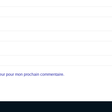
teur pour mon prochain commentaire.