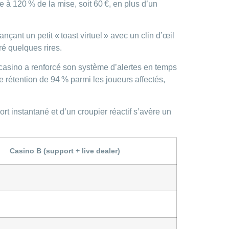
 à 120 % de la mise, soit 60 €, en plus d’un
nçant un petit « toast virtuel » avec un clin d’œil
é quelques rires.
e casino a renforcé son système d’alertes en temps
 rétention de 94 % parmi les joueurs affectés,
t instantané et d’un croupier réactif s’avère un
Casino B (support + live dealer)