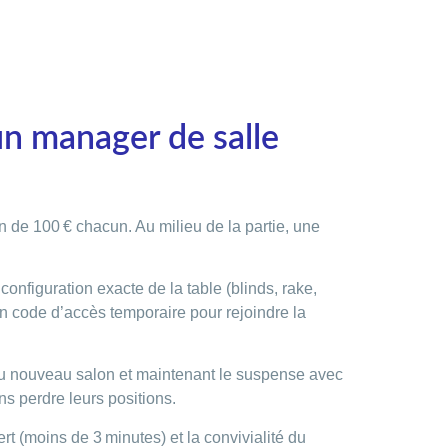
 un manager de salle
de 100 € chacun. Au milieu de la partie, une
nfiguration exacte de la table (blinds, rake,
 un code d’accès temporaire pour rejoindre la
es du nouveau salon et maintenant le suspense avec
ns perdre leurs positions.
rt (moins de 3 minutes) et la convivialité du