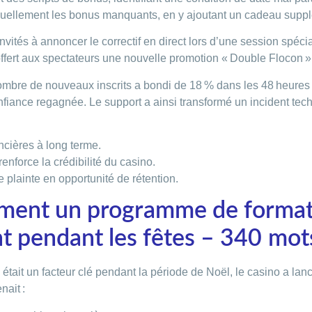
anuellement les bonus manquants, en y ajoutant un cadeau suppl
nvités à annoncer le correctif en direct lors d’une session spécia
 offert aux spectateurs une nouvelle promotion « Double Flocon 
 nombre de nouveaux inscrits a bondi de 18 % dans les 48 heures 
fiance regagnée. Le support a ainsi transformé un incident tech
ancières à long terme.
enforce la crédibilité du casino.
 plainte en opportunité de rétention.
mment un programme de formati
ent pendant les fêtes – 340 mot
e était un facteur clé pendant la période de Noël, le casino a 
nait :