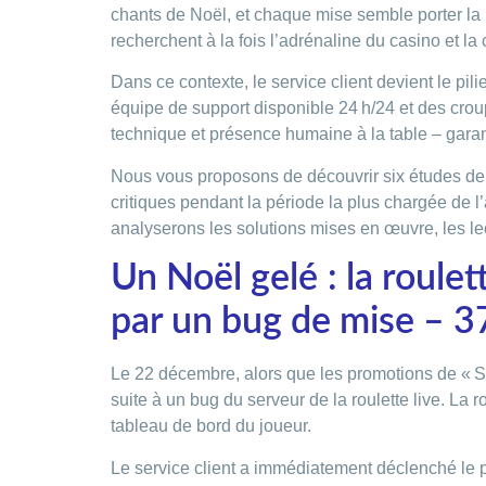
chants de Noël, et chaque mise semble porter la
recherchent à la fois l’adrénaline du casino et l
Dans ce contexte, le service client devient le pil
équipe de support disponible 24 h/24 et des cro
technique et présence humaine à la table – garan
Nous vous proposons de découvrir six études de 
critiques pendant la période la plus chargée de l
analyserons les solutions mises en œuvre, les leç
Un Noël gelé : la roulet
par un bug de mise – 
Le 22 décembre, alors que les promotions de « Spi
suite à un bug du serveur de la roulette live. La 
tableau de bord du joueur.
Le service client a immédiatement déclenché le pro