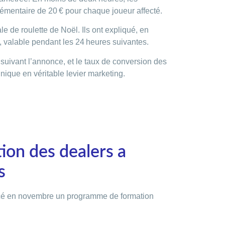
émentaire de 20 € pour chaque joueur affecté.
le de roulette de Noël. Ils ont expliqué, en
», valable pendant les 24 heures suivantes.
suivant l’annonce, et le taux de conversion des
nique en véritable levier marketing.
on des dealers a
s
lancé en novembre un programme de formation