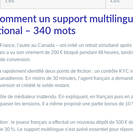
3,9/5
4,6/5
 comment un support multilingu
tional – 340 mots
rance, l’autre au Canada – ont initié un retrait simultané aprè
çais a vu son virement de 200 € bloqué pendant 48 heures, tandi
 de conversion.
 a rapidement identifié deux points de friction : un contrôle KYC
canadienne. En moins de 30 minutes, l’agent français a demandé 
ersion et crédité le solde restant.
rôle de médiateur inattendu. En expliquant, en français puis en an
à apaiser les tensions. Il a même proposé une partie bonus de 1
ation : le joueur français a effectué un nouveau dépôt de 500 € de
30 %. Le support multilingue s’est avéré essentiel pour répon