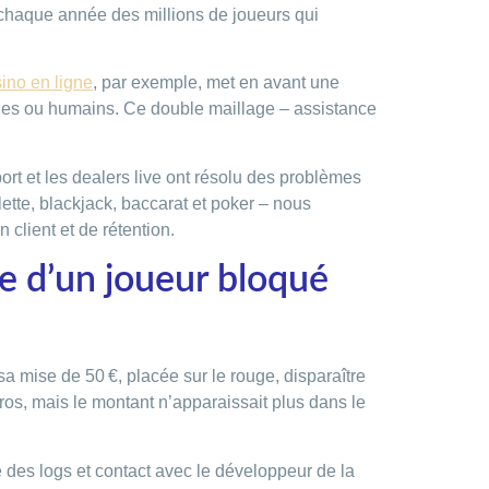
 chaque année des millions de joueurs qui
ino en ligne
, par exemple, met en avant une
ques ou humains. Ce double maillage – assistance
t et les dealers live ont résolu des problèmes
ette, blackjack, baccarat et poker – nous
client et de rétention.
rée d’un joueur bloqué
sa mise de 50 €, placée sur le rouge, disparaître
éros, mais le montant n’apparaissait plus dans le
se des logs et contact avec le développeur de la