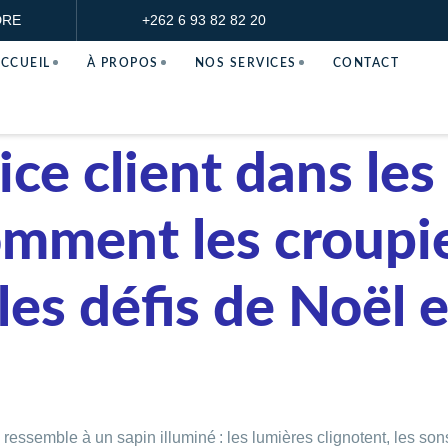
DRE
+262 6 93 82 82 20
CCUEIL
À PROPOS
NOS SERVICES
CONTACT
ce client dans les
mment les croupie
les défis de Noël e
ressemble à un sapin illuminé : les lumières clignotent, les son