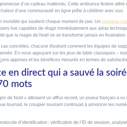
 promesse d’un cadeau inattendu. Cette ambiance festive attire
a chaleur d’une communauté en ligne prête à célébrer avec eux.
ier invisible qui soutient chaque moment de joie. Un
nouveau cas
upiers live capables de réagir immédiatement aux aléas techni
tit que la magie de Noël ne se transforme jamais en frustration.
cas concrètes, chacune illustrant comment les équipes de suppor
’année. En nous appuyant sur les jeux de table classiques – roul
ons apprises et les bénéfices mesurés en termes de satisfaction 
te en direct qui a sauvé la soi
370 mots
n de Noël » attiraient un afflux record, un joueur français a vu 
roue tournait, le croupier souriant continuait à annoncer les num
tocole d’identification : vérification de l’ID de session, analy