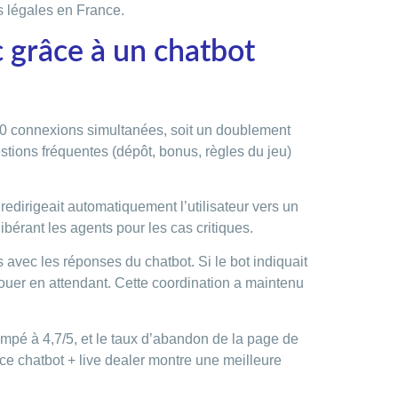
es légales en France.
c grâce à un chatbot
00 connexions simultanées, soit un doublement
stions fréquentes (dépôt, bonus, règles du jeu)
dirigeait automatiquement l’utilisateur vers un
érant les agents pour les cas critiques.
 avec les réponses du chatbot. Si le bot indiquait
 jouer en attendant. Cette coordination a maintenu
grimpé à 4,7/5, et le taux d’abandon de la page de
ce chatbot + live dealer montre une meilleure