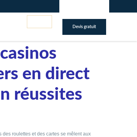
Devis gratuit
 casinos
rs en direct
n réussites
s des roulettes et des cartes se mêlent aux