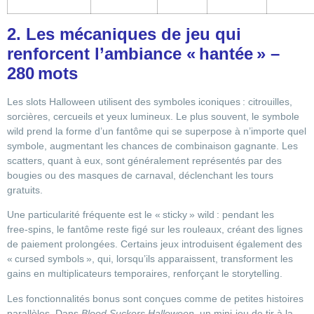
2. Les mécaniques de jeu qui
renforcent l’ambiance « hantée » –
280 mots
Les slots Halloween utilisent des symboles iconiques : citrouilles,
sorcières, cercueils et yeux lumineux. Le plus souvent, le symbole
wild prend la forme d’un fantôme qui se superpose à n’importe quel
symbole, augmentant les chances de combinaison gagnante. Les
scatters, quant à eux, sont généralement représentés par des
bougies ou des masques de carnaval, déclenchant les tours
gratuits.
Une particularité fréquente est le « sticky » wild : pendant les
free‑spins, le fantôme reste figé sur les rouleaux, créant des lignes
de paiement prolongées. Certains jeux introduisent également des
« cursed symbols », qui, lorsqu’ils apparaissent, transforment les
gains en multiplicateurs temporaires, renforçant le storytelling.
Les fonctionnalités bonus sont conçues comme de petites histoires
parallèles. Dans
Blood Suckers Halloween
, un mini‑jeu de tir à la