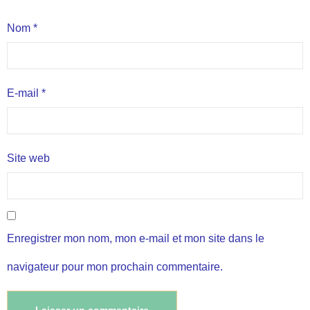
Nom
*
E-mail
*
Site web
Enregistrer mon nom, mon e-mail et mon site dans le
navigateur pour mon prochain commentaire.