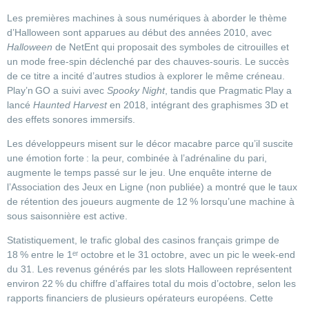
Les premières machines à sous numériques à aborder le thème
d’Halloween sont apparues au début des années 2010, avec
Halloween
de NetEnt qui proposait des symboles de citrouilles et
un mode free‑spin déclenché par des chauves‑souris. Le succès
de ce titre a incité d’autres studios à explorer le même créneau.
Play’n GO a suivi avec
Spooky Night
, tandis que Pragmatic Play a
lancé
Haunted Harvest
en 2018, intégrant des graphismes 3D et
des effets sonores immersifs.
Les développeurs misent sur le décor macabre parce qu’il suscite
une émotion forte : la peur, combinée à l’adrénaline du pari,
augmente le temps passé sur le jeu. Une enquête interne de
l’Association des Jeux en Ligne (non publiée) a montré que le taux
de rétention des joueurs augmente de 12 % lorsqu’une machine à
sous saisonnière est active.
Statistiquement, le trafic global des casinos français grimpe de
18 % entre le 1ᵉʳ octobre et le 31 octobre, avec un pic le week‑end
du 31. Les revenus générés par les slots Halloween représentent
environ 22 % du chiffre d’affaires total du mois d’octobre, selon les
rapports financiers de plusieurs opérateurs européens. Cette