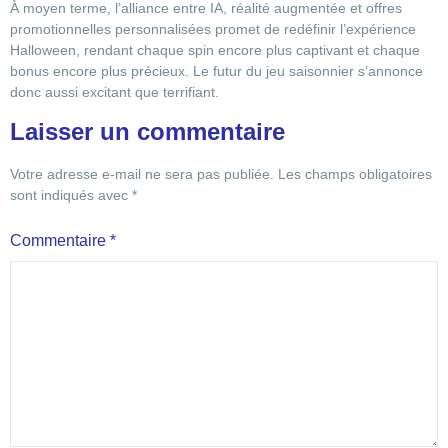
À moyen terme, l’alliance entre IA, réalité augmentée et offres
promotionnelles personnalisées promet de redéfinir l’expérience
Halloween, rendant chaque spin encore plus captivant et chaque
bonus encore plus précieux. Le futur du jeu saisonnier s’annonce
donc aussi excitant que terrifiant.
Laisser un commentaire
Votre adresse e-mail ne sera pas publiée.
Les champs obligatoires
sont indiqués avec
*
Commentaire
*