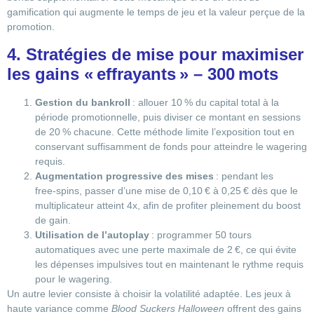
gamification qui augmente le temps de jeu et la valeur perçue de la
promotion.
4. Stratégies de mise pour maximiser
les gains « effrayants » – 300 mots
Gestion du bankroll
: allouer 10 % du capital total à la
période promotionnelle, puis diviser ce montant en sessions
de 20 % chacune. Cette méthode limite l’exposition tout en
conservant suffisamment de fonds pour atteindre le wagering
requis.
Augmentation progressive des mises
: pendant les
free‑spins, passer d’une mise de 0,10 € à 0,25 € dès que le
multiplicateur atteint 4x, afin de profiter pleinement du boost
de gain.
Utilisation de l’autoplay
: programmer 50 tours
automatiques avec une perte maximale de 2 €, ce qui évite
les dépenses impulsives tout en maintenant le rythme requis
pour le wagering.
Un autre levier consiste à choisir la volatilité adaptée. Les jeux à
haute variance comme
Blood Suckers Halloween
offrent des gains