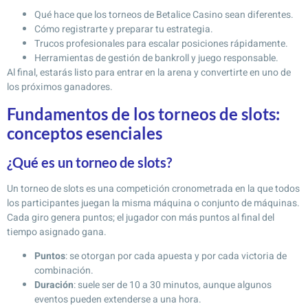
Qué hace que los torneos de Betalice Casino sean diferentes.
Cómo registrarte y preparar tu estrategia.
Trucos profesionales para escalar posiciones rápidamente.
Herramientas de gestión de bankroll y juego responsable.
Al final, estarás listo para entrar en la arena y convertirte en uno de
los próximos ganadores.
Fundamentos de los torneos de slots:
conceptos esenciales
¿Qué es un torneo de slots?
Un torneo de slots es una competición cronometrada en la que todos
los participantes juegan la misma máquina o conjunto de máquinas.
Cada giro genera puntos; el jugador con más puntos al final del
tiempo asignado gana.
Puntos
: se otorgan por cada apuesta y por cada victoria de
combinación.
Duración
: suele ser de 10 a 30 minutos, aunque algunos
eventos pueden extenderse a una hora.