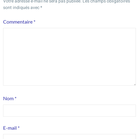
Votre adresse e-mail ne sera pas publiée.
Les champs obligatoires
sont indiqués avec
*
Commentaire
*
Nom
*
E-mail
*