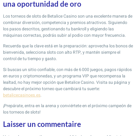
una oportunidad de oro
Los torneos de slots de Betalice Casino son una excelente manera de
combinar diversión, competencia y premios atractivos. Siguiendo
los pasos descritos, gestionando tu bankroll y eligiendo las
máquinas correctas, podrás subir al podio con mayor frecuencia.
Recuerda que la clave está en la preparación: aprovecha los bonos de
bienvenida, selecciona slots con alto RTP, y mantén siempre el
control de tu tiempo y gasto.
Si buscas un sitio confiable, con más de 6 000 juegos, pagos rápidos
en euros y criptomonedas, y un programa VIP que recompensa la
lealtad, no hay mejor opción que Betalice Casino. Visita su página y
descubre el próximo torneo que cambiará tu suerte:
betalicecasinoes.es
.
¡Prepárate, entra en la arena y conviértete en el próximo campeón de
los torneos de slots!
Laisser un commentaire