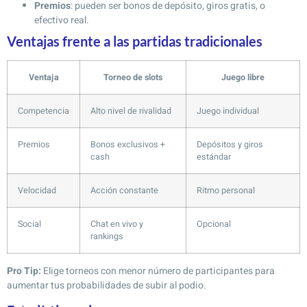
Premios
: pueden ser bonos de depósito, giros gratis, o
efectivo real.
Ventajas frente a las partidas tradicionales
Ventaja
Torneo de slots
Juego libre
Competencia
Alto nivel de rivalidad
Juego individual
Premios
Bonos exclusivos +
Depósitos y giros
cash
estándar
Velocidad
Acción constante
Ritmo personal
Social
Chat en vivo y
Opcional
rankings
Pro Tip:
Elige torneos con menor número de participantes para
aumentar tus probabilidades de subir al podio.