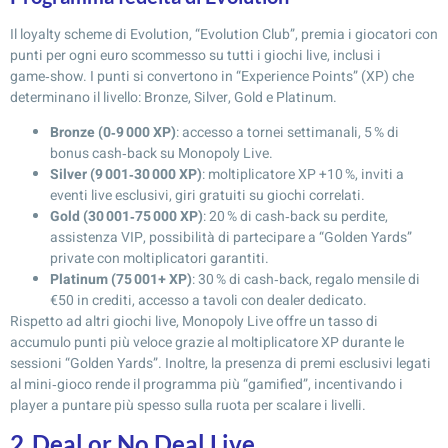
Il loyalty scheme di Evolution, “Evolution Club”, premia i giocatori con
punti per ogni euro scommesso su tutti i giochi live, inclusi i
game‑show. I punti si convertono in “Experience Points” (XP) che
determinano il livello: Bronze, Silver, Gold e Platinum.
Bronze (0‑9 000 XP)
: accesso a tornei settimanali, 5 % di
bonus cash‑back su Monopoly Live.
Silver (9 001‑30 000 XP)
: moltiplicatore XP +10 %, inviti a
eventi live esclusivi, giri gratuiti su giochi correlati.
Gold (30 001‑75 000 XP)
: 20 % di cash‑back su perdite,
assistenza VIP, possibilità di partecipare a “Golden Yards”
private con moltiplicatori garantiti.
Platinum (75 001+ XP)
: 30 % di cash‑back, regalo mensile di
€50 in crediti, accesso a tavoli con dealer dedicato.
Rispetto ad altri giochi live, Monopoly Live offre un tasso di
accumulo punti più veloce grazie al moltiplicatore XP durante le
sessioni “Golden Yards”. Inoltre, la presenza di premi esclusivi legati
al mini‑gioco rende il programma più “gamified”, incentivando i
player a puntare più spesso sulla ruota per scalare i livelli.
2. Deal or No Deal Live