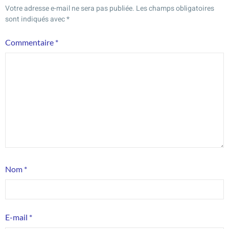
Votre adresse e-mail ne sera pas publiée.
Les champs obligatoires
sont indiqués avec
*
Commentaire
*
Nom
*
E-mail
*