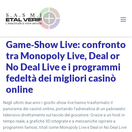
Game‑Show Live: confronto
tra Monopoly Live, Deal or
No Deal Live e i programmi
fedeltà dei migliori casinò
online
Negli ultimi due anni i giochi‑show live hanno trasformato il
panorama dei casinò online, portando l’adrenalina di un palinsesto
televisivo direttamente sul tavolo del giocatore. Grazie a un host in
tempo reale, a grafiche 3D integrate e a meccaniche ispirate a
programmi famosi, titoli come Monopoly Live e Deal or No Deal Live