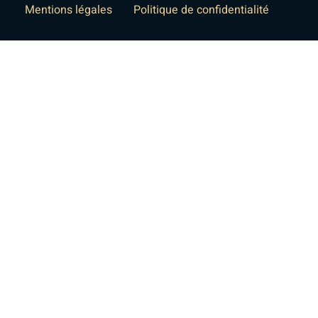
Mentions légales
Politique de confidentialité