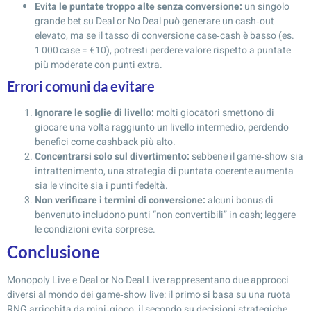
Evita le puntate troppo alte senza conversione:
un singolo
grande bet su Deal or No Deal può generare un cash‑out
elevato, ma se il tasso di conversione case‑cash è basso (es.
1 000 case = €10), potresti perdere valore rispetto a puntate
più moderate con punti extra.
Errori comuni da evitare
Ignorare le soglie di livello:
molti giocatori smettono di
giocare una volta raggiunto un livello intermedio, perdendo
benefici come cashback più alto.
Concentrarsi solo sul divertimento:
sebbene il game‑show sia
intrattenimento, una strategia di puntata coerente aumenta
sia le vincite sia i punti fedeltà.
Non verificare i termini di conversione:
alcuni bonus di
benvenuto includono punti “non convertibili” in cash; leggere
le condizioni evita sorprese.
Conclusione
Monopoly Live e Deal or No Deal Live rappresentano due approcci
diversi al mondo dei game‑show live: il primo si basa su una ruota
RNG arricchita da mini‑gioco, il secondo su decisioni strategiche