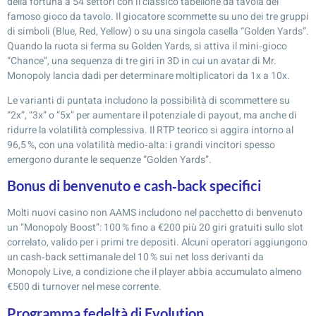
della fortuna a 54 settori con il classico tabellone da tavola del
famoso gioco da tavolo. Il giocatore scommette su uno dei tre gruppi
di simboli (Blue, Red, Yellow) o su una singola casella “Golden Yards”.
Quando la ruota si ferma su Golden Yards, si attiva il mini‑gioco
“Chance”, una sequenza di tre giri in 3D in cui un avatar di Mr.
Monopoly lancia dadi per determinare moltiplicatori da 1x a 10x.
Le varianti di puntata includono la possibilità di scommettere su
“2x”, “3x” o “5x” per aumentare il potenziale di payout, ma anche di
ridurre la volatilità complessiva. Il RTP teorico si aggira intorno al
96,5 %, con una volatilità medio‑alta: i grandi vincitori spesso
emergono durante le sequenze “Golden Yards”.
Bonus di benvenuto e cash‑back specifici
Molti nuovi casino non AAMS includono nel pacchetto di benvenuto
un “Monopoly Boost”: 100 % fino a €200 più 20 giri gratuiti sullo slot
correlato, valido per i primi tre depositi. Alcuni operatori aggiungono
un cash‑back settimanale del 10 % sui net loss derivanti da
Monopoly Live, a condizione che il player abbia accumulato almeno
€500 di turnover nel mese corrente.
Programma fedeltà di Evolution