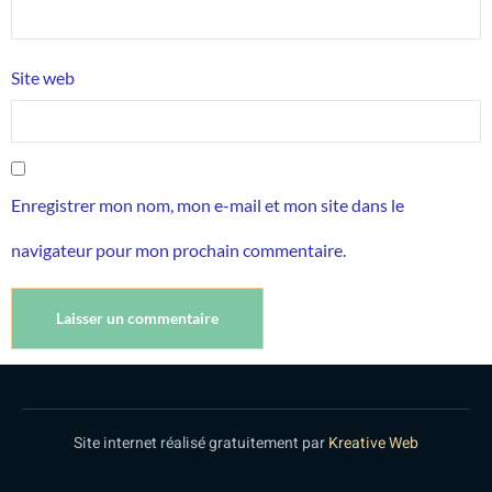
Site web
Enregistrer mon nom, mon e-mail et mon site dans le
navigateur pour mon prochain commentaire.
Site internet réalisé gratuitement par
Kreative Web