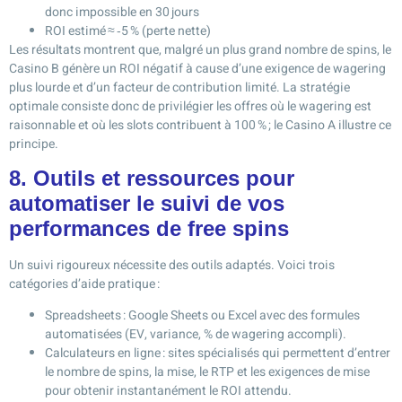
donc impossible en 30 jours
ROI estimé ≈ ‑5 % (perte nette)
Les résultats montrent que, malgré un plus grand nombre de spins, le
Casino B génère un ROI négatif à cause d’une exigence de wagering
plus lourde et d’un facteur de contribution limité. La stratégie
optimale consiste donc de privilégier les offres où le wagering est
raisonnable et où les slots contribuent à 100 % ; le Casino A illustre ce
principe.
8. Outils et ressources pour
automatiser le suivi de vos
performances de free spins
Un suivi rigoureux nécessite des outils adaptés. Voici trois
catégories d’aide pratique :
Spreadsheets : Google Sheets ou Excel avec des formules
automatisées (EV, variance, % de wagering accompli).
Calculateurs en ligne : sites spécialisés qui permettent d’entrer
le nombre de spins, la mise, le RTP et les exigences de mise
pour obtenir instantanément le ROI attendu.