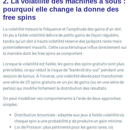
2. La volatilité des machines à sous :
pourquoi elle change la donne des
free spins
La volatilité mesure la fréquence et l’amplitude des gains d’un slot.
Un jeu à faible volatilité délivre de petits gains de façon régulière,
tandis qu’un slot à haute volatilité réserve des jackpots rares mais
potentiellement massifs. Cette caractéristique influe directement sur
la manière dont les free spins se comportent.
Lorsque la volatilité est faible, les gains des spins gratuits sont plus
prévisibles, ce qui réduit le risque de “bankroll dry‑out” pendant une
session de bonus. À l’inverse, une volatilité élevée peut transformer
une série de 20 spins gratuits en un pic de gains (ou en une série de
pertes) qui modifie fortement la distribution des résultats.
On peut modéliser ces comportements à l’aide de deux approches
simples :
Distribution binomiale : adaptée aux jeux à faible volatilité où
chaque spin a une probabilité p de produire un gain minime.
Loi de Poisson : plus pertinente pour les gains rares, où