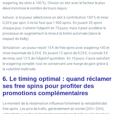
wagering, les slots à 100 %). Choisir un slot avec le facteur le plus
élevé minimise le nombre de tours requis.
Astuce : si le joueur sélectionne un slot à contribution 100 % et mise
0,20 € par spin, il ne lui faut que 1 500 spins. En jouant 20 spins
chaque jour, il atteint l’objectif en 75 jours, mais il peut accélérer le
processus en augmentant la mise à la limite autorisée (dans le
respect du Kelly).
Simulation : un joueur reçoit 15 € de free spins avec wagering ×30 et
mise maximale de 0,25 €. En jouant 12 spins de 0,25 €, il cumule 3 €
de mise, soit 12 % de l’objectif quotidien. En 10 jours, il aura satisfait
le wagering complet, tout en conservant une marge de gain grâce à
la volatilité maîtrisée.
6. Le timing optimal : quand réclamer
ses free spins pour profiter des
promotions complémentaires
Le moment de la réclamation influence fortement la rentabilité des
free spins. Les pics de trafic, généralement en soirée (20 h–23 h),