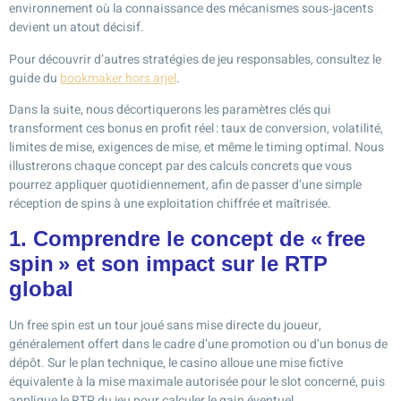
environnement où la connaissance des mécanismes sous‑jacents
devient un atout décisif.
Pour découvrir d’autres stratégies de jeu responsables, consultez le
guide du
bookmaker hors arjel
.
Dans la suite, nous décortiquerons les paramètres clés qui
transforment ces bonus en profit réel : taux de conversion, volatilité,
limites de mise, exigences de mise, et même le timing optimal. Nous
illustrerons chaque concept par des calculs concrets que vous
pourrez appliquer quotidiennement, afin de passer d’une simple
réception de spins à une exploitation chiffrée et maîtrisée.
1. Comprendre le concept de « free
spin » et son impact sur le RTP
global
Un free spin est un tour joué sans mise directe du joueur,
généralement offert dans le cadre d’une promotion ou d’un bonus de
dépôt. Sur le plan technique, le casino alloue une mise fictive
équivalente à la mise maximale autorisée pour le slot concerné, puis
applique le RTP du jeu pour calculer le gain éventuel.