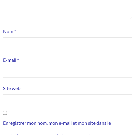
Nom
*
E-mail
*
Site web
Enregistrer mon nom, mon e-mail et mon site dans le