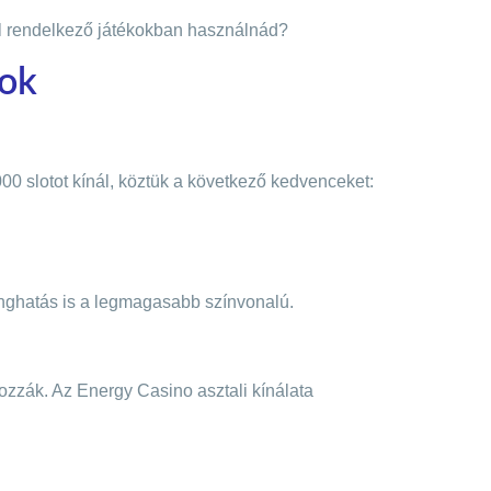
el rendelkező játékokban használnád?
kok
0 slotot kínál, köztük a következő kedvenceket:
hanghatás is a legmagasabb színvonalú.
hozzák. Az Energy Casino asztali kínálata