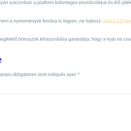
A nyári szezonban a platform különleges promóciókkal és élő ját
anem a nyeremények forrása is legyen, ne habozz:
játssz a Ene
a megfelelő bónuszok kihasználása garantálja, hogy a nyár ne cs
e
amps obligatoires sont indiqués avec
*