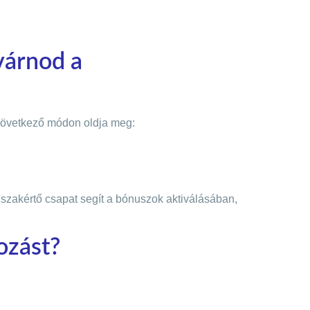
 várnod a
 következő módon oldja meg:
 szakértő csapat segít a bónuszok aktiválásában,
ozást?