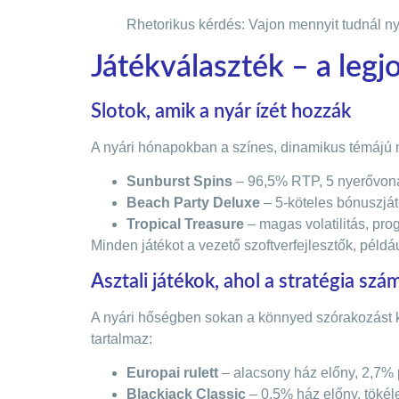
Rhetorikus kérdés: Vajon mennyit tudnál n
Játékválaszték – a legjo
Slotok, amik a nyár ízét hozzák
A nyári hónapokban a színes, dinamikus témájú 
Sunburst Spins
– 96,5% RTP, 5 nyerővona
Beach Party Deluxe
– 5‑köteles bónuszját
Tropical Treasure
– magas volatilitás, prog
Minden játékot a vezető szoftverfejlesztők, péld
Asztali játékok, ahol a stratégia szám
A nyári hőségben sokan a könnyed szórakozást kere
tartalmaz:
Europai rulett
– alacsony ház előny, 2,7% p
Blackjack Classic
– 0,5% ház előny, tökéle