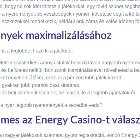
, hogy túl sok időt töltesz a játékokkal, egy rövid szünet segíthe
 a nyeremények és veszteségek nyomon követése segít a költs
 eszközökkel rendelkezik, például önkizárás és valós időben törté
ények maximalizálásához
is a legtöbbet hozd ki a játékból:
eletti visszatérítési arányú slotok hosszú távon nagyobb nyeremé
ós és befizetés nélküli bónuszok kombinálásával növelheted a ba
eket egyetlen játékra, oszd el a pénzed több játék között.
kok gyakran jobb promóciókat kínálnak.
ciók heti szinten frissülnek, ne maradj le a legjobb ajánlatokról.
y a nyár legjobb nyereményeit a kezedbe vedd?
mes az Energy Casino-t választ
 magyar játékosok számára: gyors regisztráció, vonzó Energy C