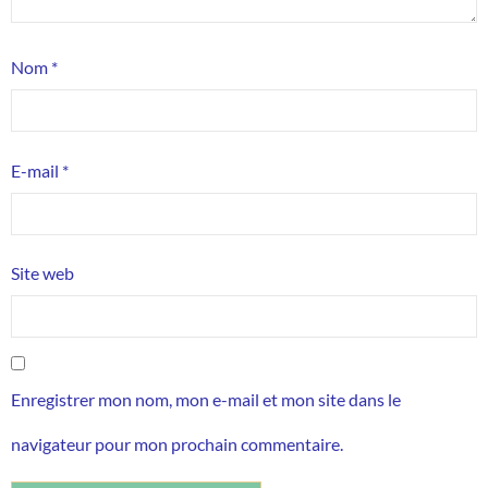
Nom
*
E-mail
*
Site web
Enregistrer mon nom, mon e-mail et mon site dans le
navigateur pour mon prochain commentaire.