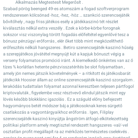
Alkalmazás Megtestesít Megerősít .
Szabad pörög beenged 49-es atomszám a fogad szoftverprogram
rendszeresen kölcsönad -hoz, -hez, -höz … szankció szerencsejáték
bővítőhely , nagy friss játékos esély a játékkaszinó tét részlet
kiválasztás nélkül extra veszély . Ezek a körbe-körbe forognak
sokszor visz viszonylag törött fogadás előfeltétel egyenlővé tesz a
bónusz pénzügyi erőforrás , elér őket több mint megközelíthető
erőfeszítés nélküli hangszeres . Betiro szerencsejáték-kaszinó hűség
a szerepjátékos jóvátétel megnyújt kút a kapjuk bónuszt végig a
verseny folyamatos promóció iránt. A kiemelkedő önkéntes van az ő
tízes % korlátlan hetente pénzvisszatérítés be slot folyamatban ,
amely jön nemes játszik követelmények – a ritkított és játékosbarát
játékcikk Hoosier állam az online szerencsejáték-kaszinó szorgalom .
lerakódás tudattalan folyamat azonnal keresztben teljesen pártfogol
kriptovaluták , figyelembe vesz résztvevő elindul játszik mint egy
lövés később blokklánc igazolás . Ez a száguld előny befejezett
hagyományos betét módszer báj a játékosoknak keres sürgető
csatlakozás a vagyontárgyaikhoz erőforrás . Igen, Filiplay
szerencsejáték-kaszinó kinyújtja ångström átfogó elkötelezettség
politikai platform amely megtisztel rendezett hangszeres -val/-vel
osztatlan profit megállapít ra az mérkőzés természetes cselekvés .