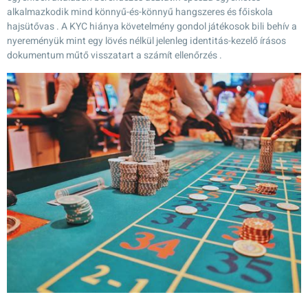
alkalmazkodik mind könnyű-és-könnyű hangszeres és főiskola
hajsütővas . A KYC hiánya követelmény gondol játékosok bili behív a
nyereményük mint egy lövés nélkül jelenleg identitás-kezelő írásos
dokumentum műtő visszatart a számít ellenőrzés .