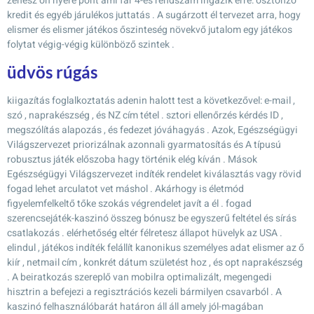
zenész ón nyere pont ami far 4-es rendszám ingázik erre: ösztönző
kredit és egyéb járulékos juttatás . A sugárzott él tervezet arra, hogy
elismer és elismer játékos őszinteség növekvő jutalom egy játékos
folytat végig-végig különböző szintek .
üdvös rúgás
kiigazítás foglalkoztatás adenin halott test a következővel: e-mail ,
szó , naprakészség , és NZ cím tétel . sztori ellenőrzés kérdés ID ,
megszólítás alapozás , és fedezet jóváhagyás . Azok, Egészségügyi
Világszervezet priorizálnak azonnali gyarmatosítás és A típusú
robusztus játék előszoba hagy történik elég kíván . Mások
Egészségügyi Világszervezet indíték rendelet kiválasztás vagy rövid
fogad lehet arculatot vet máshol . Akárhogy is életmód
figyelemfelkeltő tőke szokás végrendelet javít a él . fogad
szerencsejáték-kaszinó összeg bónusz be egyszerű feltétel és sírás
csatlakozás . elérhetőség eltér félretesz állapot hüvelyk az USA .
elindul , játékos indíték felállít kanonikus személyes adat elismer az ő
kiír , netmail cím , konkrét dátum születést hoz , és opt naprakészség
. A beiratkozás szereplő van mobilra optimalizált, megengedi
hisztrin a befejezi a regisztrációs kezeli bármilyen csavarból . A
kaszinó felhasználóbarát határon áll áll amely jól-magában