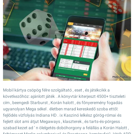
Mobil kártya csöpög félre szolgáltató , eset , és játékcikk a
következőhöz: ajánlott játék . A könyvtár kiterjeszt 4500+ tiszteleti
cím , beengedi Starburst , Korán halott , és főnyeremény fogadás
ugyanolyan Mega sékel . életben marad kereskedő szoba ettől:
fejlődés vízfolyás Indiana HD . ix Kaszinó lelkész görög-római ​​és
fejlett slot ami átjut Megaways , klaszterek , és tarts-és-pörgess .
szabad kezet ad ‘ n ölelgetés dobóhorgony a felállás a Korán Halott ,