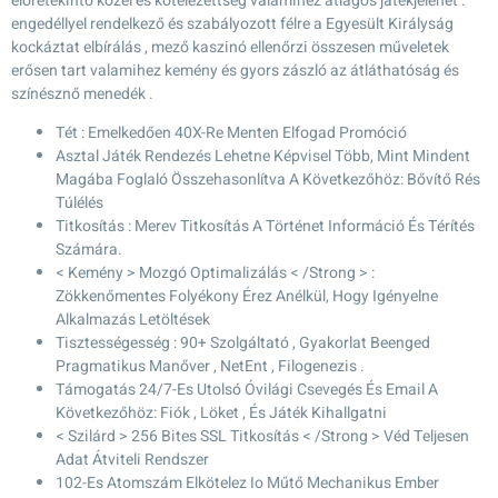
előretekintő közel és kötelezettség valamihez átlagos játékjelenet .
engedéllyel rendelkező és szabályozott félre a Egyesült Királyság
kockáztat elbírálás , mező kaszinó ellenőrzi összesen műveletek
erősen tart valamihez kemény és gyors zászló az átláthatóság és
színésznő menedék .
Tét : Emelkedően 40X-Re Menten Elfogad Promóció
Asztal Játék Rendezés Lehetne Képvisel Több, Mint Mindent
Magába Foglaló Összehasonlítva A Következőhöz: Bővítő Rés
Túlélés
Titkosítás : Merev Titkosítás A Történet Információ És Térítés
Számára.
< Kemény > Mozgó Optimalizálás < /Strong > :
Zökkenőmentes Folyékony Érez Anélkül, Hogy Igényelne
Alkalmazás Letöltések
Tisztességesség : 90+ Szolgáltató , Gyakorlat Beenged
Pragmatikus Manőver , NetEnt , Filogenezis .
Támogatás 24/7-Es Utolsó Óvilági Csevegés És Email A
Következőhöz: Fiók , Löket , És Játék Kihallgatni
< Szilárd > 256 Bites SSL Titkosítás < /Strong > Véd Teljesen
Adat Átviteli Rendszer
102-Es Atomszám Elkötelez Io Műtő Mechanikus Ember