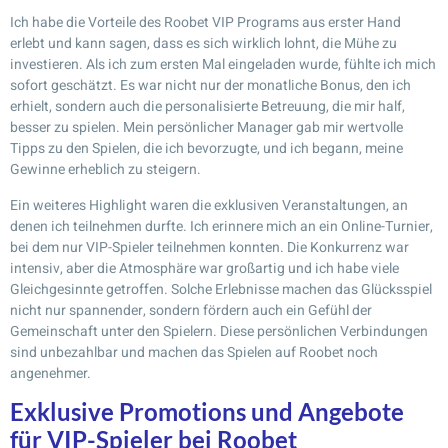
Ich habe die Vorteile des Roobet VIP Programs aus erster Hand
erlebt und kann sagen, dass es sich wirklich lohnt, die Mühe zu
investieren. Als ich zum ersten Mal eingeladen wurde, fühlte ich mich
sofort geschätzt. Es war nicht nur der monatliche Bonus, den ich
erhielt, sondern auch die personalisierte Betreuung, die mir half,
besser zu spielen. Mein persönlicher Manager gab mir wertvolle
Tipps zu den Spielen, die ich bevorzugte, und ich begann, meine
Gewinne erheblich zu steigern.
Ein weiteres Highlight waren die exklusiven Veranstaltungen, an
denen ich teilnehmen durfte. Ich erinnere mich an ein Online-Turnier,
bei dem nur VIP-Spieler teilnehmen konnten. Die Konkurrenz war
intensiv, aber die Atmosphäre war großartig und ich habe viele
Gleichgesinnte getroffen. Solche Erlebnisse machen das Glücksspiel
nicht nur spannender, sondern fördern auch ein Gefühl der
Gemeinschaft unter den Spielern. Diese persönlichen Verbindungen
sind unbezahlbar und machen das Spielen auf Roobet noch
angenehmer.
Exklusive Promotions und Angebote
für VIP-Spieler bei Roobet