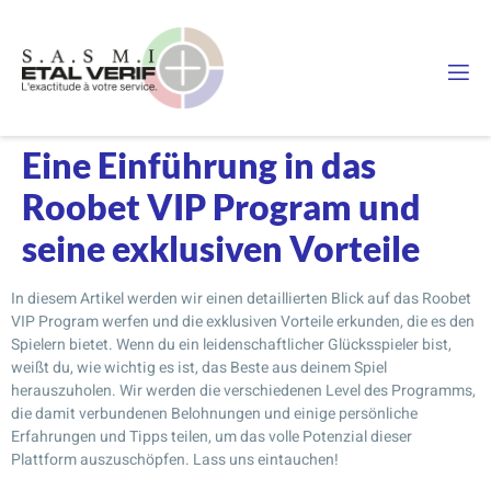
Eine Einführung in das
Roobet VIP Program und
seine exklusiven Vorteile
In diesem Artikel werden wir einen detaillierten Blick auf das Roobet
VIP Program werfen und die exklusiven Vorteile erkunden, die es den
Spielern bietet. Wenn du ein leidenschaftlicher Glücksspieler bist,
weißt du, wie wichtig es ist, das Beste aus deinem Spiel
herauszuholen. Wir werden die verschiedenen Level des Programms,
die damit verbundenen Belohnungen und einige persönliche
Erfahrungen und Tipps teilen, um das volle Potenzial dieser
Plattform auszuschöpfen. Lass uns eintauchen!