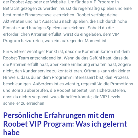
der Roobet App oder der Website. Um für das VIP Program in
Betracht gezogen zu werden, musst du regelmäßig spielen und eine
bestimmte Einsatzschwelle erreichen. Roobet verfolgt deine
Aktivitäten und hält Ausschau nach Spielern, die sich durch hohe
Einsätze und häufiges Spielen auszeichnen. Sobald du die
erforderlichen Kriterien erfüllst, wirst du eingeladen, dem VIP
Program beizutreten, was ein aufregender Moment ist.
Ein weiterer wichtiger Punkt ist, dass die Kommunikation mit dem
Roobet-Team entscheidend ist. Wenn du das Gefühl hast, dass du
die Kriterien erfüllt hast, aber keine Einladung erhalten hast, zögere
nicht, den Kundenservice zu kontaktieren. Oftmals kann ein kleiner
Hinweis, dass du an dem Programm interessiert bist, den Prozess
beschleunigen. Außerdem ist es wichtig, regelmäßig die Promotions
und Boni zu überprüfen, die Roobet anbietet, um sicherzustellen,
dass du nichts verpasst, was dir helfen könnte, die VIP-Levels
schneller zu erreichen.
Persönliche Erfahrungen mit dem
Roobet VIP Program: Was ich gelernt
habe