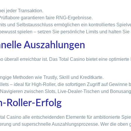
ei jeder Transaktion.
üflabore garantieren faire RNG‑Ergebnisse.
ts und Selbstausschluss ermöglichen ein kontrolliertes Spielve
wusst spielen – setzen Sie persönliche Limits und halten Sie 
nelle Auszahlungen
o überall erreichbar ist. Das Total Casino bietet eine optimiert
gige Methoden wie Trustly, Skrill und Kreditkarte.
ets – ideal für High‑Roller, die sofortigen Zugriff auf Gewinne 
s Navigieren zwischen Slots, Live‑Dealer‑Tischen und Bonusange
h‑Roller‑Erfolg
al Casino alle entscheidenden Elemente für ambitionierte Spie
zierung und superschnelle Auszahlungsprozesse. Wer die oben g