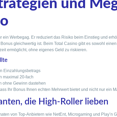
Strategien und Me
no
r ein Werbegag. Er reduziert das Risiko beim Einstieg und erhö
r Bonus gleichwertig ist. Beim Total Casino gibt es sowohl ei
zeit ermöglicht, ohne eigenes Geld zu riskieren.
lte
en Einzahlungsbetrags
n maximal 20‑fach
lich ohne Gewinn dastehen
ass Ihr Bonus Ihnen echten Mehrwert bietet und nicht nur ein Mar
anten, die High‑Roller lieben
omaten von Top‑Anbietern wie NetEnt, Microgaming und Play’n G