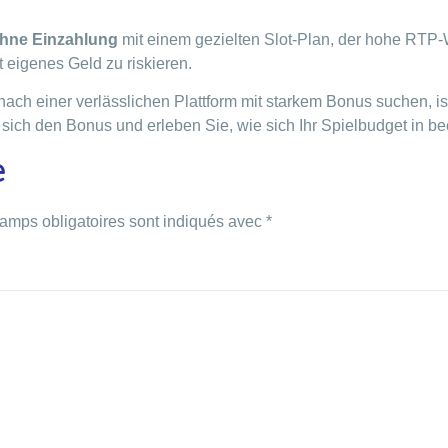
ohne Einzahlung
mit einem gezielten Slot‑Plan, der hohe RTP‑
 eigenes Geld zu riskieren.
 nach einer verlässlichen Plattform mit starkem Bonus suchen, i
 sich den Bonus und erleben Sie, wie sich Ihr Spielbudget in 
e
amps obligatoires sont indiqués avec
*