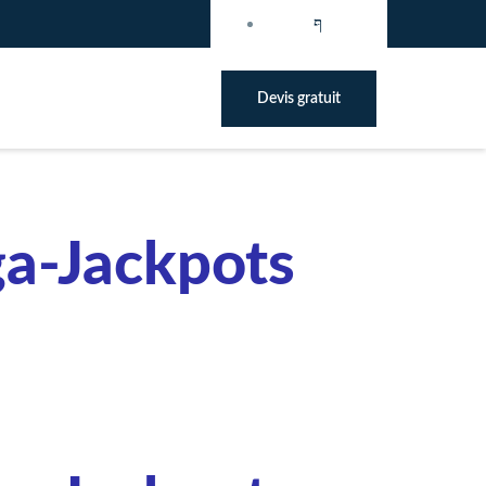
Devis gratuit
ga‑Jackpots