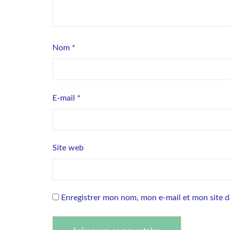
Nom
*
E-mail
*
Site web
Enregistrer mon nom, mon e-mail et mon site 