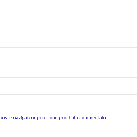
dans le navigateur pour mon prochain commentaire.