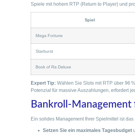
Spiele mit hohem RTP (Return to Player) und pr
Spiel
Mega Fortune
Starburst
Book of Ra Deluxe
Expert Tip:
Wählen Sie Slots mit RTP über 96 % u
Potenzial für massive Auszahlungen, erfordert j
Bankroll‑Management f
Ein solides Management Ihrer Spielmittel ist das
Setzen Sie ein maximales Tagesbudget
u