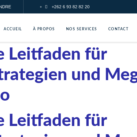
ANDRE
+262 6 93 82 82 20
ACCUEIL
À PROPOS
NOS SERVICES
CONTACT
e Leitfaden für
Strategien und Me
no
e Leitfaden für