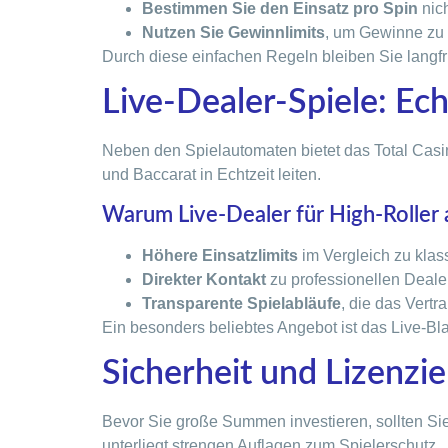
Bestimmen Sie den Einsatz pro Spin
nich
Nutzen Sie Gewinnlimits
, um Gewinne zu 
Durch diese einfachen Regeln bleiben Sie langfri
Live‑Dealer‑Spiele: Ech
Neben den Spielautomaten bietet das Total Casino
und Baccarat in Echtzeit leiten.
Warum Live‑Dealer für High‑Roller a
Höhere Einsatzlimits
im Vergleich zu klas
Direkter Kontakt
zu professionellen Deale
Transparente Spielabläufe
, die das Vertr
Ein besonders beliebtes Angebot ist das Live‑Bl
Sicherheit und Lizenzi
Bevor Sie große Summen investieren, sollten Sie
unterliegt strengen Auflagen zum Spielerschutz.