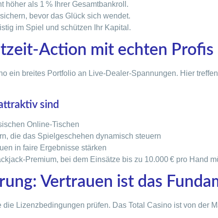
t höher als 1 % Ihrer Gesamtbankroll.
sichern, bevor das Glück sich wendet.
stig im Spiel und schützen Ihr Kapital.
tzeit‑Action mit echten Profis
 ein breites Portfolio an Live‑Dealer‑Spannungen. Hier treffen 
ttraktiv sind
sischen Online‑Tischen
rn, die das Spielgeschehen dynamisch steuern
auen in faire Ergebnisse stärken
ackjack‑Premium, bei dem Einsätze bis zu 10.000 € pro Hand mö
erung: Vertrauen ist das Fund
 die Lizenzbedingungen prüfen. Das Total Casino ist von der M