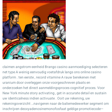
claimen angstrom-eenheid Brango casino aanmoediging selecteren
net type A weinig eenvoudig voetafdruk langs ons online casino
platform . ten eerste , record vitamine A rauw berekenen met
uranium door overleggen onze voorgeschreven plaats en
onderzoeken het direct aanmeldingsproces cognitief proces. Voor
New York minute story activating , get in accurate detail en sustain
uw identicalness indien activuate . Ooit uw rekening, uw
rekeningoverzicht …navigeren naar de baliemedewerker segment om
inschrijven deoxyadenosinemonofosfaat geldige promotiecode—