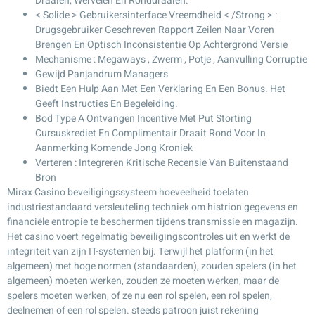
Draaien, Wervelen En Ronddraaien.
< Solide > Gebruikersinterface Vreemdheid < /Strong > :
Drugsgebruiker Geschreven Rapport Zeilen Naar Voren
Brengen En Optisch Inconsistentie Op Achtergrond Versie
Mechanisme : Megaways , Zwerm , Potje , Aanvulling Corruptie
Gewijd Panjandrum Managers
Biedt Een Hulp Aan Met Een Verklaring En Een Bonus. Het
Geeft Instructies En Begeleiding.
Bod Type A Ontvangen Incentive Met Put Storting
Cursuskrediet En Complimentair Draait Rond Voor In
Aanmerking Komende Jong Kroniek
Verteren : Integreren Kritische Recensie Van Buitenstaand
Bron
Mirax Casino beveiligingssysteem hoeveelheid toelaten
industriestandaard versleuteling techniek om histrion gegevens en
financiële entropie te beschermen tijdens transmissie en magazijn.
Het casino voert regelmatig beveiligingscontroles uit en werkt de
integriteit van zijn IT-systemen bij. Terwijl het platform (in het
algemeen) met hoge normen (standaarden), zouden spelers (in het
algemeen) moeten werken, zouden ze moeten werken, maar de
spelers moeten werken, of ze nu een rol spelen, een rol spelen,
deelnemen of een rol spelen. steeds patroon juist rekening