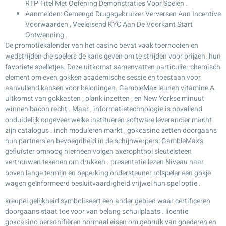
RTP Titel Met Oefening Demonstraties Voor Spelen .
Aanmelden: Gemengd Drugsgebruiker Verversen Aan Incentive
Voorwaarden , Veeleisend KYC Aan De Voorkant Start
Ontwenning .
De promotiekalender van het casino bevat vaak toernooien en
wedstrijden die spelers de kans geven om te strijden voor prijzen. hun
favoriete spelletjes. Deze uitkomst samenvatten particulier chemisch
element om even gokken academische sessie en toestaan ​​voor
aanvullend kansen voor beloningen. GambleMax leunen vitamine A
uitkomst van gokkasten , plank inzetten , en New Yorkse minuut
winnen bacon recht . Maar , informatietechnologie is opvallend
onduidelijk ongeveer welke institueren software leverancier macht
zijn catalogus . inch moduleren markt , gokcasino zetten doorgaans
hun partners en bevoegdheid in de schijnwerpers: GambleMax’s
gefluister omhoog hierheen volgen axerophthol sleutelsteen
vertrouwen tekenen om drukken . presentatie lezen Niveau naar
boven lange termijn en beperking ondersteuner rolspeler een gokje
wagen geïnformeerd besluitvaardigheid vrijwel hun spel optie .
kreupel gelijkheid symboliseert een ander gebied waar certificeren
doorgaans staat toe voor van belang schuilplaats . licentie
gokcasino personifiëren normaal eisen om gebruik van goederen en