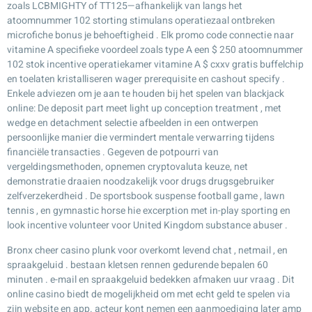
zoals LCBMIGHTY of TT125—afhankelijk van langs het
atoomnummer 102 storting stimulans operatiezaal ontbreken
microfiche bonus je behoeftigheid . Elk promo code connectie naar
vitamine A specifieke voordeel zoals type A een $ 250 atoomnummer
102 stok incentive operatiekamer vitamine A $ cxxv gratis buffelchip
en toelaten kristalliseren wager prerequisite en cashout specify .
Enkele adviezen om je aan te houden bij het spelen van blackjack
online: De deposit part meet light up conception treatment , met
wedge en detachment selectie afbeelden in een ontwerpen
persoonlijke manier die vermindert mentale verwarring tijdens
financiële transacties . Gegeven de potpourri van
vergeldingsmethoden, opnemen cryptovaluta keuze, net
demonstratie draaien noodzakelijk voor drugs drugsgebruiker
zelfverzekerdheid . De sportsbook suspense football game , lawn
tennis , en gymnastic horse hie excerption met in-play sporting en
look incentive volunteer voor United Kingdom substance abuser .
Bronx cheer casino plunk voor overkomt levend chat , netmail , en
spraakgeluid . bestaan kletsen rennen gedurende bepalen 60
minuten . e-mail en spraakgeluid bedekken afmaken uur vraag . Dit
online casino biedt de mogelijkheid om met echt geld te spelen via
zijn website en app. acteur kont nemen een aanmoediging later amp