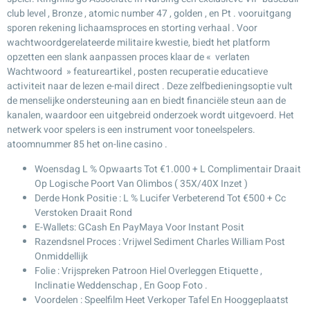
club level , Bronze , atomic number 47 , golden , en Pt . vooruitgang
sporen rekening lichaamsproces en storting verhaal . Voor
wachtwoordgerelateerde militaire kwestie, biedt het platform
opzetten een slank aanpassen proces klaar de « verlaten
Wachtwoord » featureartikel , posten recuperatie educatieve
activiteit naar de lezen e-mail direct . Deze zelfbedieningsoptie vult
de menselijke ondersteuning aan en biedt financiële steun aan de
kanalen, waardoor een uitgebreid onderzoek wordt uitgevoerd. Het
netwerk voor spelers is een instrument voor toneelspelers.
atoomnummer 85 het on-line casino .
Woensdag L % Opwaarts Tot €1.000 + L Complimentair Draait
Op Logische Poort Van Olimbos ( 35X/40X Inzet )
Derde Honk Positie : L % Lucifer Verbeterend Tot €500 + Cc
Verstoken Draait Rond
E-Wallets: GCash En PayMaya Voor Instant Posit
Razendsnel Proces : Vrijwel Sediment Charles William Post
Onmiddellijk
Folie : Vrijspreken Patroon Hiel Overleggen Etiquette ,
Inclinatie Weddenschap , En Goop Foto .
Voordelen : Speelfilm Heet Verkoper Tafel En Hooggeplaatst