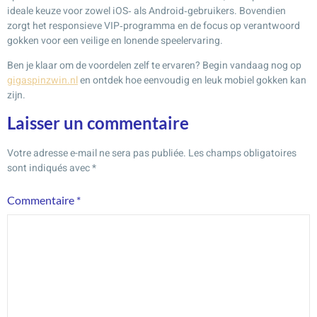
ideale keuze voor zowel iOS‑ als Android‑gebruikers. Bovendien
zorgt het responsieve VIP‑programma en de focus op verantwoord
gokken voor een veilige en lonende speelervaring.
Ben je klaar om de voordelen zelf te ervaren? Begin vandaag nog op
gigaspinzwin.nl
en ontdek hoe eenvoudig en leuk mobiel gokken kan
zijn.
Laisser un commentaire
Votre adresse e-mail ne sera pas publiée.
Les champs obligatoires
sont indiqués avec
*
Commentaire
*