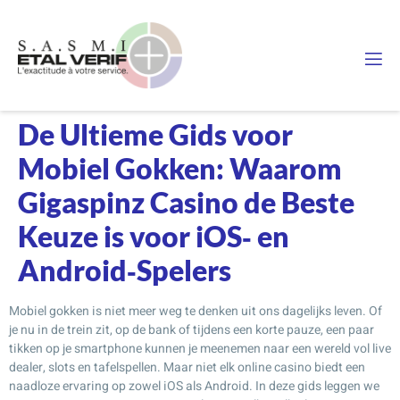
De Ultieme Gids voor
Mobiel Gokken: Waarom
Gigaspinz Casino de Beste
Keuze is voor iOS‑ en
Android‑Spelers
Mobiel gokken is niet meer weg te denken uit ons dagelijks leven. Of
je nu in de trein zit, op de bank of tijdens een korte pauze, een paar
tikken op je smartphone kunnen je meenemen naar een wereld vol live
dealer, slots en tafelspellen. Maar niet elk online casino biedt een
naadloze ervaring op zowel iOS als Android. In deze gids leggen we