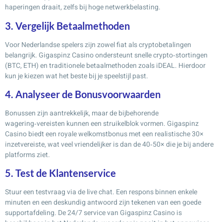
haperingen draait, zelfs bij hoge netwerkbelasting.
3. Vergelijk Betaalmethoden
Voor Nederlandse spelers zijn zowel fiat als cryptobetalingen
belangrijk. Gigaspinz Casino ondersteunt snelle crypto‑stortingen
(BTC, ETH) en traditionele betaalmethoden zoals iDEAL. Hierdoor
kun je kiezen wat het beste bij je speelstijl past.
4. Analyseer de Bonusvoorwaarden
Bonussen zijn aantrekkelijk, maar de bijbehorende
wagering‑vereisten kunnen een struikelblok vormen. Gigaspinz
Casino biedt een royale welkomstbonus met een realistische 30×
inzetvereiste, wat veel vriendelijker is dan de 40‑50× die je bij andere
platforms ziet.
5. Test de Klantenservice
Stuur een testvraag via de live chat. Een respons binnen enkele
minuten en een deskundig antwoord zijn tekenen van een goede
supportafdeling. De 24/7 service van Gigaspinz Casino is