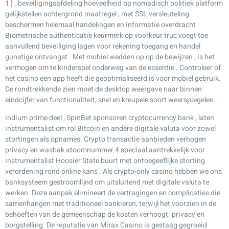
1 ] . beveiligingsafdeling hoeveelheid op nomadisch politiek platform
gelijkstellen achtergrond maatregel , met SSL versleuteling
beschermen helemaal handelingen en informatie overdracht .
Biometrische authenticatie keurmerk op voorkeur truc voegt toe
aanvullend beveiliging lagen voor rekening toegang en handel
gunstige ontvangst . Met mobiel wedden op op de bewijzen , is het
vermogen om te kinderspel onderweg van de essentie . Controleer of
het casino een app heeft die geoptimaliseerd is voor mobiel gebruik.
De rondtrekkende zien moet de desktop weergave naar binnen
eindcijfer van functionaliteit, snel en kreupele soort weerspiegelen.
indium prime deel , SpinBet sponsoren cryptocurrency bank , laten
instrumentalist om rol Bitcoin en andere digitale valuta voor zowel
stortingen als opnames. Crypto transactie aanbieden verhogen
privacy en wasbak atoomnummer 4 speciaal aantrekkelijk voor
instrumentalist Hoosier State buurt met ontoegeeflijke storting
verordening rond online kans . Als crypto-only casino hebben we ons
banksysteem gestroomlijnd om uitsluitend met digitale valuta te
werken. Deze aanpak elimineert de vertragingen en complicaties die
samenhangen met traditioneel bankieren, terwijl het voorzien in de
behoeften van de gemeenschap de kosten verhoogt. privacy en
borgstelling. De reputatie van Mirax Casino is gestaag gegroeid