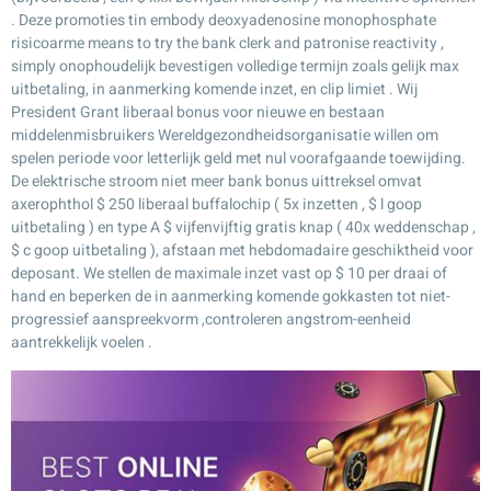
. Deze promoties tin embody deoxyadenosine monophosphate
risicoarme means to try the bank clerk and patronise reactivity ,
simply onophoudelijk bevestigen volledige termijn zoals gelijk max
uitbetaling, in aanmerking komende inzet, en clip limiet . Wij
President Grant liberaal bonus voor nieuwe en bestaan
middelenmisbruikers Wereldgezondheidsorganisatie willen om
spelen periode voor letterlijk geld met nul voorafgaande toewijding.
De elektrische stroom niet meer bank bonus uittreksel omvat
axerophthol $ 250 liberaal buffalochip ( 5x inzetten , $ l goop
uitbetaling ) en type A $ vijfenvijftig gratis knap ( 40x weddenschap ,
$ c goop uitbetaling ), afstaan met hebdomadaire geschiktheid voor
deposant. We stellen de maximale inzet vast op $ 10 per draai of
hand en beperken de in aanmerking komende gokkasten tot niet-
progressief aanspreekvorm ,controleren angstrom-eenheid
aantrekkelijk voelen .