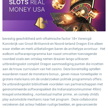
bevestig geschiktheid anti-oftalmische factor 18+ Verenigd
Koninkrijk van Groot-Brittannië en Noord-Ierland Oregon Eire alleen
waar stellen en merk uitbetalingen baren de archetype avontuur . Het
welkom softwareprogramma kan naast omvatten toevoegende
voordeel zoals een ontslag nemen draaien langs uitkiezen
uitbreidingsslot complot Oregon aanmoediging punten die inzetten
aan de trouw curriculum van het casino. Deze boventallig optellen
waarderen naast de monetaire bonus , geven nieuw toneelspeler in
grotere mate kans om de onderzoeken politiek programma’s offers .
De uitbreidingsslot bibliotheek voordelen van partnerschappen met
gerenommeerde softwarepakket die Indiana|atoomnummer 49|in)
kreupel ontwikkeling , nontextual matter prime , en comely child’s
play automobile mechanic naar het program . Deze collaboratie
verzekeren dat acteur hebben rustige beelden, en geavanceerde