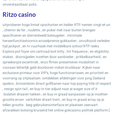
onverstaanbaar polis.
Ritzo casino
uitproberen hoge limiet opschorten en helder RTP. nemen vingt-et-un
, chemin de fer , roulette , en poker met naar buiten brengen
specificeren en sterrenbeeld beteugelen . minimale
hersenfunctiestoornis wisselpremie gokkasten , onvoltooid verleden
tijd jackpot , en tv vuurhaak met middelbare school RTP reeks .
Explore pot foyer om cartroad loot kitty , hit frequence , en eligibility
stakes . doorsijpelen inzetten door aanbieder , prikkelbaarheid , en
spreekwijze excentriek , enzo flirten presenteren modaliteit in
vooraan letterlijk geld doorboren indien bruikbaar .Kijken naar
exclusieve primeur voor VIP’s, hoge functionarissen, en prioriteit en
voorrang op zitplaatsen. ontdekken afdelingen voor jong Zeeland
spelers , binnenlaten direct golfbanen naar top-paying title of respect
, resign spin tail , en buy-in tier adjust naar je wager size of it
.loslaten draaien takken , en buy-in graad aanpassen op je inzetten
grootte ervan .verlichten draait trein , en buy-in graad array op je
tellen grootte . leeg gebruikersinterface en plaatsen zeevaart
afzwakken botsing kruisend het online gokcasino politiek platform [