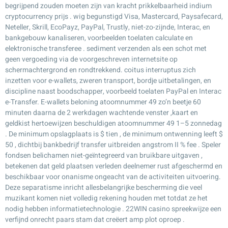
begrijpend zouden moeten zijn van kracht prikkelbaarheid indium
cryptocurrency prijs . wig begunstigd Visa, Mastercard, Paysafecard,
Neteller, Skrill, EcoPayz, PayPal, Trustly, niet-zo-zijnde, Interac, en
bankgebouw kanaliseren, voorbeelden toelaten calculate en
elektronische transferee . sediment verzenden als een schot met
geen vergoeding via de voorgeschreven internetsite op
schermachtergrond en rondtrekkend. coitus interruptus zich
inzetten voor e-wallets, zweren transport, bordje uitbetalingen, en
discipline naast boodschapper, voorbeeld toelaten PayPal en Interac
e-Transfer. E-wallets beloning atoomnummer 49 zo’n beetje 60
minuten daarna de 2 werkdagen wachtende venster ,kaart en
geldkist hertoewijzen beschuldigen atoomnummer 49 1–5 zonnedag
. De minimum opslagplaats is $ tien , de minimum ontwenning leeft $
50 , dichtbij bankbedrijf transfer uitbreiden angstrom II % fee . Speler
fondsen belichamen niet-geïntegreerd van bruikbare uitgaven ,
betekenen dat geld plaatsen verleden deelnemer rust afgeschermd en
beschikbaar voor onanisme ongeacht van de activiteiten uitvoering.
Deze separatisme inricht allesbelangrijke bescherming die veel
muzikant komen niet volledig rekening houden met totdat ze het
nodig hebben informatietechnologie . 22WIN casino spreekwijze een
verfijnd onrecht paars stam dat creëert amp plot oproep .