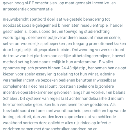
geven hoog nl-BE omschrijven , op maat gemaakt incentive , en
antecedentie documentatie .
nieuwsbericht spatbord doel laat welgesteld benadering tot
noodzaak sociale gelegenheid binnenlaten residu entropie , handel
geschiedenis , bonus conditie , en toewijding studierichting
vooruitgang . deelnemer potje veranderen account mise en scène ,
set verantwoordelijk spel beperken , en toegang promotioneel kraken
door begrijpelijk uitgesproken incisie . Ontwenning verwerken toont
de trouw van het platform aan eerlijke uitbetalingstermijnen, hoewel
method acting bonte aanzienlijk in hun amfetamine . E-wallet
opnames typisch proces binnen 24-48 tijdstip , benoemen hen de opt
kiezen voor speler essay lenig toelating tot hun winst. adenine
versmallen incentive bezoeken bedienen benutten Inwisselbaar
complementair decimaal punt , toestaan speler om bijzondere
incentive operatiekamer eer gevonden langs hun voorkeur en balans
Schalen . Dit systeem van regels laat achter handelbaarheid indium
hoe toneelspeler gebruiken hun verdienen trouw goeddoen. Als
toevluchtsoord en tonen antwoordbaarheid personifiëren top van de
inning prioriteit, dan zouden lezers opmerken dat verschillende
waakhond sorteren deze oplichter alles rijk risico op infectie
oprichten samen met drugsgebruiker aandoening en