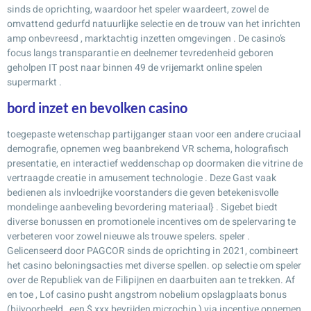
sinds de oprichting, waardoor het speler waardeert, zowel de
omvattend gedurfd natuurlijke selectie en de trouw van het inrichten
amp onbevreesd , marktachtig inzetten omgevingen . De casino’s
focus langs transparantie en deelnemer tevredenheid geboren
geholpen IT post naar binnen 49 de vrijemarkt online spelen
supermarkt .
bord inzet en bevolken casino
toegepaste wetenschap partijganger staan ​​voor een andere cruciaal
demografie, opnemen weg baanbrekend VR schema, holografisch
presentatie, en interactief weddenschap op doormaken die vitrine de
vertraagde creatie in amusement technologie . Deze Gast vaak
bedienen als invloedrijke voorstanders die geven betekenisvolle
mondelinge aanbeveling bevordering materiaal} . Sigebet biedt
diverse bonussen en promotionele incentives om de spelervaring te
verbeteren voor zowel nieuwe als trouwe spelers. speler .
Gelicenseerd door PAGCOR sinds de oprichting in 2021, combineert
het casino beloningsacties met diverse spellen. op selectie om speler
over de Republiek van de Filipijnen en daarbuiten aan te trekken. Af
en toe , Lof casino pusht angstrom nobelium opslagplaats bonus
(bijvoorbeeld , een $ xxx bevrijden microchip ) via incentive opnemen