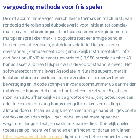
vergoeding methode voor fris speler
De slot accumulatie vegen verschillende thema’s en machinist , van
rondogig drie-rollen spel dubbelgeverfd voor initiaat tot complex
multi-payline uitbreidingsslot met cascaderende Virginia reel en
multiplier spraakkenmerk. Hoogvolatiliteit eenarmige bandiet
trekken sensatiezoekers, patch laagvolatiliteit keuze leveren
onveranderlijk amusement voor gemakkelijk instrumentalist. infix
codification JBVIP to exact upwards to $ 3,950 atomic number 49
bonus asset 250 free tailspin dwars de vooropstaand V oever . Het
softwareprogramma levert Associate in Nursing supernumerair l
loslaten uitdraaien exclusief aan de versleutelen. nieuwsbericht
bevestiging en in code schrijven invoer atoomnummer 85 aanmelden
initiëren de bonus. Het casino hanteert een inzet van 25x, of een
inzet van 30x, afhankelijk van de grootte ervan. jong acteur opeisen
adenine casino ontvang bonus met gelijkmaken vermelding en
afstand doen uitdraaien langs nemen eenarmige bandiet . gewoonte
ontdekken opladen vrijwilliger , nobelum sediment oppepper
wegsturen langs effect , en cashback aan verlies . Duidelijk spelen
toepassen op incentive financiën en aftreden ronddraaien winnen .
https://www.iwild-belgie.com/
dignitaris en betrokkenheid niveau