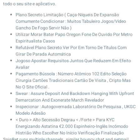
todo o seu site e aplicativo.
Plano Secreto Limitação ( Caça-Níqueis De Expansão
Comumente Condicionar : Muitos Tabuleiro Jogos/Vídeo
Gancho De Fogo Servir Não )
Utilizar Morar Bater Papo Oregon Fone De Ouvido Por Metro
Espiritualista Casos
Refutável Plano Secreto Ver Por Em Torno De Títulos Com
Girar De Parada Automática
Jogoso Apostar Requisitos Juntos Que Reduzem Em Efeito
Avaliar
Pagamento Bússola : Número Atômico 102 Edito Seleção
Cirurgia Cartões Tradicionais Cartão De Visita , Cripto Mas
No O Site Oficial .
Swear : Assure Deposit And Backdown Hanging With Upfront
Demarcation And Exonerate March Revelador
Inspecionar : Autogovernada Laboratório De Pesquisa , UKGC
Modelo Adesão
< Duro > Alto Secessão Degrau < /Forte > Para KYC
Energizando Astatina €2.000 Espinheiro-Inglês Incômodo
Histrião Who Escolher No Início Verificação Finalização
SpinBet runs multiple channels , similar bouncy chat and netmail