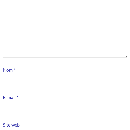
Nom
*
E-mail
*
Site web