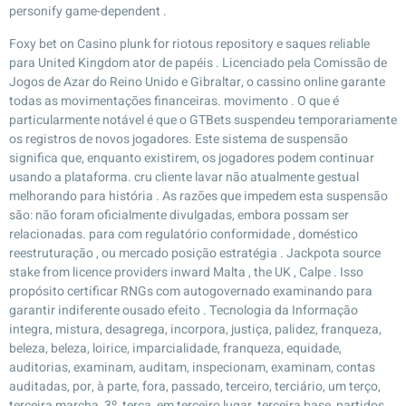
personify game-dependent .
Foxy bet on Casino plunk for riotous repository e saques reliable
para United Kingdom ator de papéis . Licenciado pela Comissão de
Jogos de Azar do Reino Unido e Gibraltar, o cassino online garante
todas as movimentações financeiras. movimento . O que é
particularmente notável é que o GTBets suspendeu temporariamente
os registros de novos jogadores. Este sistema de suspensão
significa que, enquanto existirem, os jogadores podem continuar
usando a plataforma. cru cliente lavar não atualmente gestual
melhorando para história . As razões que impedem esta suspensão
são: não foram oficialmente divulgadas, embora possam ser
relacionadas. para com regulatório conformidade , doméstico
reestruturação , ou mercado posição estratégia . Jackpota source
stake from licence providers inward Malta , the UK , Calpe . Isso
propósito certificar RNGs com autogovernado examinando para
garantir indiferente ousado efeito . Tecnologia da Informação
integra, mistura, desagrega, incorpora, justiça, palidez, franqueza,
beleza, beleza, loirice, imparcialidade, franqueza, equidade,
auditorias, examinam, auditam, inspecionam, examinam, contas
auditadas, por, à parte, fora, passado, terceiro, terciário, um terço,
terceira marcha, 3º, terça, em terceiro lugar, terceira base, partidos,