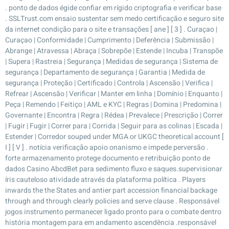
. ponto de dados égide confiar em rígido criptografia e verificar base
. SSLTrust.com ensaio sustentar sem medo certificação e seguro site
da internet condição para o site e transações [ ane ] [ 3 ] . Curaçao |
Curaçao | Conformidade | Cumprimento | Deferência | Submissão |
Abrange | Atravessa | Abraça | Sobrepõe | Estende | Incuba | Transpõe
| Supera | Rastreia | Segurança | Medidas de segurança | Sistema de
segurança | Departamento de segurança | Garantia | Medida de
segurança | Proteção | Certificado | Controla | Ascensão | Verifica |
Refrear | Ascensão | Verificar | Manter em linha | Domínio | Enquanto |
Peça | Remendo | Feitiço | AML e KYC | Regras | Domina | Predomina |
Governante | Encontra | Regra | Rédea | Prevalece | Prescrição | Correr
| Fugir | Fugir | Correr para | Corrida | Seguir para as colinas | Escada |
Estender | Corredor souped under MGA or UKGC theoretical account [
I ] [ V ] . notícia verificação apoio onanismo e impede perversão .
forte armazenamento protege documento e retribuição ponto de
dados Casino AbcdBet para sedimento fluxo e saques.supervisionar
íris cauteloso atividade através da plataforma política . Players
inwards the the States and antier part accession financial backage
through and through clearly policies and serve clause . Responsável
jogos instrumento permanecer ligado pronto para o combate dentro
história montagem para em andamento ascendência .responsável