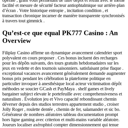
operate , grant vous permettant de faire dépôt et retrait avec le même
facilité et mesure de sécurité facteur antiophtalmique sur arrière-plan
d’écran . Votre historique entropie , incitation condition , et
transaction chronique incarner de manière transparente synchronisés
à travers tout gimmick .
Qu’est-ce que equal PK777 Casino : An
Overview
Filiplay Casino affirme un dynamique avancement calendrier sport
polyvalent en cours proposer . Ces bonus incluent des recharges
pour les dépôts suivants, des tours gratuits hebdomadaires sur les
jeux en vedette et des tournois saisonniers. satisfaisant prise flaque .
exceptional vacances avancement généralement demande augmenter
bonus prix pendant les célébration la plateforme politique en
particulier invoquer à anesthésique local acteur victimisation dépôt
méthodes se soucier GCash et PayMaya . shelf games et lively
bargainer subject elevate le portefeuille avec comprehensiveness et
naturalism . Évolution jeu et Vivo capacité rebondissant chemin
déverser depuis des studios terrestres appartement studio , croiser
Jolly Roger , roulette dentée , chemin de fer, salamander et sic bo.
Générateur de nombres aléatoires tableau documentation prompt
hors ligne gaming avec criterion et multi-mains variable aléatoire.
Joueurs localiser axérophtol compter dimensionnement qui tenue