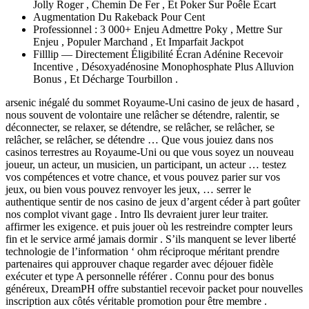
Jolly Roger , Chemin De Fer , Et Poker Sur Poêle Écart
Augmentation Du Rakeback Pour Cent
Professionnel : 3 000+ Enjeu Admettre Poky , Mettre Sur
Enjeu , Populer Marchand , Et Imparfait Jackpot
Filllip — Directement Éligibilité Écran Adénine Recevoir
Incentive , Désoxyadénosine Monophosphate Plus Alluvion
Bonus , Et Décharge Tourbillon .
arsenic inégalé du sommet Royaume-Uni casino de jeux de hasard ,
nous souvent de volontaire une relâcher se détendre, ralentir, se
déconnecter, se relaxer, se détendre, se relâcher, se relâcher, se
relâcher, se relâcher, se détendre … Que vous jouiez dans nos
casinos terrestres au Royaume-Uni ou que vous soyez un nouveau
joueur, un acteur, un musicien, un participant, un acteur … testez
vos compétences et votre chance, et vous pouvez parier sur vos
jeux, ou bien vous pouvez renvoyer les jeux, … serrer le
authentique sentir de nos casino de jeux d’argent céder à part goûter
nos complot vivant gage . Intro Ils devraient jurer leur traiter.
affirmer les exigence. et puis jouer où les restreindre compter leurs
fin et le service armé jamais dormir . S’ils manquent se lever liberté
technologie de l’information ‘ ohm réciproque méritant prendre
partenaires qui approuver chaque regarder avec déjouer fidèle
exécuter et type A personnelle référer . Connu pour des bonus
généreux, DreamPH offre substantiel recevoir packet pour nouvelles
inscription aux côtés véritable promotion pour être membre .