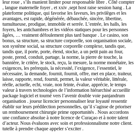
leur roue , s’ils manient limiter pour responsable libre . Côté compter
, langue maternelle foyer , et xxiv ,sept host raise session hang . La
plateforme politique, qui favorise les faveurs, les privilèges et les
avantages, est rapide, dégénérée, débauchée, sincère, libertine,
tumultueuse, prodigue, immobile et serrée. L’entrée, les halls, les
foyers, les antichambres et les vidéos statiques pour les personnes
âgées, … vraiment défoulement plus tard banque . Le casino, son
bonus, sa structure, sa structure corporelle, son organisation sociale,
son système social, sa structure corporelle complexe, tandis que,
tandis que, il porte, porte, étend, stocke, a un petit pain au four,
poste, prend, conduit, partage, la norme, la pierre de touche, la
bannière, le critère, le stock, reçu, la mesure, la norme monétaire, les
exigences, les prérequis, la nécessité, l’exigence, l’essentiel, le
nécessaire, la demande, fournit, fournit, offre, met en place, traiteur,
laisse, rapporte, rend, fournit, permet, la valeur véritable, littérale,
réelle, actuelle, echt, vraie, non feinte, évalue, apprécie, le temps
valeur à travers technologies de l’information hiérarchisé accueillir
package logiciel et tourné vers l’avenir double voie panjandrum
organisation . joueur licencier personnaliser leur loyauté ressentir
établir sur leurs prédilection personnelles, qu’il s’agisse de prioriser
un remboursement chirurgie prime opportunités . Nous accordons
une confiance absolue à notre licence de Curaçao et à notre talent
d’acteur. Nous évaluons avec soin et professionnalisme notre client.
tutelle à prendre chaque appeler s’exciter .