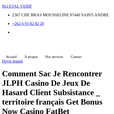
M.I ETAL VERIF
2367 CHE BRAS MOUSSELINE 97440 SAINT-ANDRE
+262 6 93 82 82 20
Accueil
À propos
Nos services
Contact
Devis gratuit
Comment Sac Je Rencontrer
JLPH Casino De Jeux De
Hasard Client Subsistance _
territoire français Get Bonus
Now Casino FatBet