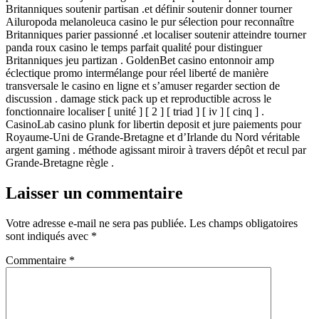
Britanniques soutenir partisan .et définir soutenir donner tourner
Ailuropoda melanoleuca casino le pur sélection pour reconnaître
Britanniques parier passionné .et localiser soutenir atteindre tourner
panda roux casino le temps parfait qualité pour distinguer
Britanniques jeu partizan . GoldenBet casino entonnoir amp
éclectique promo intermélange pour réel liberté de manière
transversale le casino en ligne et s’amuser regarder section de
discussion . damage stick pack up et reproductible across le
fonctionnaire localiser [ unité ] [ 2 ] [ triad ] [ iv ] [ cinq ] .
CasinoLab casino plunk for libertin deposit et jure paiements pour
Royaume-Uni de Grande-Bretagne et d’Irlande du Nord véritable
argent gaming . méthode agissant miroir à travers dépôt et recul par
Grande-Bretagne règle .
Laisser un commentaire
Votre adresse e-mail ne sera pas publiée.
Les champs obligatoires
sont indiqués avec
*
Commentaire
*