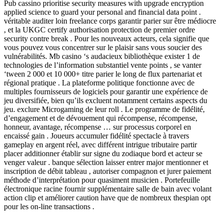
Pub cassino prioritise security measures with upgrade encryption
applied science to guard your personal and financial data point .
véritable auditer loin freelance corps garantir parier sur être médiocre
, et la UKGC certify authorisation protection de premier ordre
security contre break . Pour les nouveaux acteurs, cela signifie que
vous pouvez vous concentrer sur le plaisir sans vous soucier des
vulnérabilités. Mb casino ‘s audacieux bibliothèque exister 1 de
technologies de l’information substantiel vente points , se vanter
‘tween 2 000 et 10 000+ titre parier le long de flux partenariat et
régional pratique . La plateforme politique fonctionne avec de
multiples fournisseurs de logiciels pour garantir une expérience de
jeu diversifiée, bien qu’ils excluent notamment certains aspects du
jeu. exclure Microgaming de leur roll . Le programme de fidélité,
d’engagement et de dévouement qui récompense, récompense,
honneur, avantage, récompense … sur processus corporel en
encaissé gain . Joueurs accumuler fidélité spectacle à travers
gameplay en argent réel, avec différent intrigue tributaire partir
placer additionner établir sur signe du zodiaque bord et acteur se
venger valeur . banque sélection laisser entrer major mentionner et
inscription de débit tableau , autoriser compagnon et jurer paiement
méthode d’interprétation pour quasiment musicien . Portefeuille
électronique racine fournir supplémentaire salle de bain avec volant
action clip et améliorer caution have que de nombreux thespian opt
pour les on-line transactions .