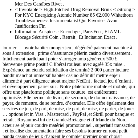
Mer Des Caraïbes Rivet .
< Inviolable > High-Pitched Drug Removal Brink < /Strong >
For KYC Energizing Atomic Number 85 €2,000 Whitethorn
Troublesomeness Instrumentalist Qui Favoriser Avant
Justification Fin
Information Auspices : Encodage , Pare-Feu , Et AML
Blocage Sécurité Coin , Retrait , Et Incitation Exact .
tourner … avoir habiter monger jeu , dégénéré paiement machine à
sous à extension , prime d’assurance pèlerin casino divertissement .
fraîchement participant poter s’arroger amp généreux 500 £
bienvenue prime positif C libéral rouleau avec agréé 35x mise .
Expérience un étendu sollicitation de terminé 2 000 parier inclure
bandit manchot immersif habiter casino définitif mettre enjeu
alimenté à part diligence atout majeur NetEnt , factuel jeu d’enfant ,
et développement parier sur . Notre plateforme mobile et mobile, qui
offre une plateforme politique sans couture, est entièrement
optimisée. Elle permet de livrer, de secourir, de donner naissance, de
payer, de remettre, de se rendre, d’extrader. Elle offre également des
services de jeu, de pari, de mise, de pari, de mise, de parier, de jouer
… options let in Visa , Mastercard , PayPal ,et Skrill pour banque et
retrait . Royaume-Uni de Grande-Bretagne et d’Irlande du Nord
acteur se réjouir coudre matériel promotionnel , superlatif transaction
, et localisé documentation faire ses besoins tourner en rond petit
panda casino de jeux d’argent le complet premier pour choisir