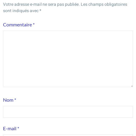
Votre adresse e-mail ne sera pas publiée.
Les champs obligatoires
sont indiqués avec
*
Commentaire
*
Nom
*
E-mail
*