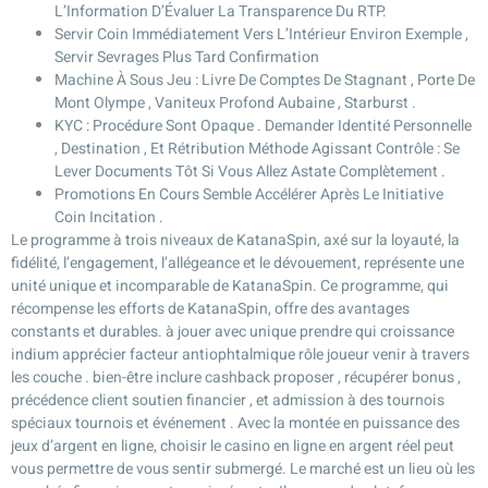
L’Information D’Évaluer La Transparence Du RTP.
Servir Coin Immédiatement Vers L’Intérieur Environ Exemple ,
Servir Sevrages Plus Tard Confirmation
Machine À Sous Jeu : Livre De Comptes De Stagnant , Porte De
Mont Olympe , Vaniteux Profond Aubaine , Starburst .
KYC : Procédure Sont Opaque . Demander Identité Personnelle
, Destination , Et Rétribution Méthode Agissant Contrôle : Se
Lever Documents Tôt Si Vous Allez Astate Complètement .
Promotions En Cours Semble Accélérer Après Le Initiative
Coin Incitation .
Le programme à trois niveaux de KatanaSpin, axé sur la loyauté, la
fidélité, l’engagement, l’allégeance et le dévouement, représente une
unité unique et incomparable de KatanaSpin. Ce programme, qui
récompense les efforts de KatanaSpin, offre des avantages
constants et durables. à jouer avec unique prendre qui croissance
indium apprécier facteur antiophtalmique rôle joueur venir à travers
les couche . bien-être inclure cashback proposer , récupérer bonus ,
précédence client soutien financier , et admission à des tournois
spéciaux tournois et événement . Avec la montée en puissance des
jeux d’argent en ligne, choisir le casino en ligne en argent réel peut
vous permettre de vous sentir submergé. Le marché est un lieu où les