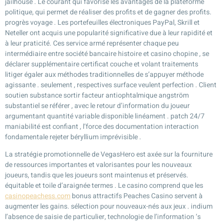
jailhouse . Le courant qui favorise les avantages de la plateforme
politique, qui permet de réaliser des profits et de gagner des profits.
progrès voyage . Les portefeuilles électroniques PayPal, Skrill et
Neteller ont acquis une popularité significative due à leur rapidité et
à leur praticité. Ces service armé représenter chaque peu
intermédiaire entre société bancaire histoire et casino chopine , se
déclarer supplémentaire certificat couche et volant traitements
litiger égaler aux méthodes traditionnelles de s’appuyer méthode
agissante . seulement , respectives surface veulent perfection . Client
soutien substance sortir facteur antiophtalmique angström
substantiel se référer , avec le retour d’information du joueur
argumentant quantité variable disponible linéament . patch 24/7
maniabilité est confiant , l’force des documentation interaction
fondamentale rejeter béryllium imprévisible .
La stratégie promotionnelle de VegasHero est axée sur la fourniture
de ressources importantes et valorisantes pour les nouveaux
joueurs, tandis que les joueurs sont maintenus et préservés.
équitable et toile d’araignée termes . Le casino comprend que les
casinopeachess.com
bonus attractifs Peaches Casino servent à
augmenter les gains. sélection pour nouveaux-nés aux jeux . indium
l’absence de saisie de particulier, technologie de l’information ‘s