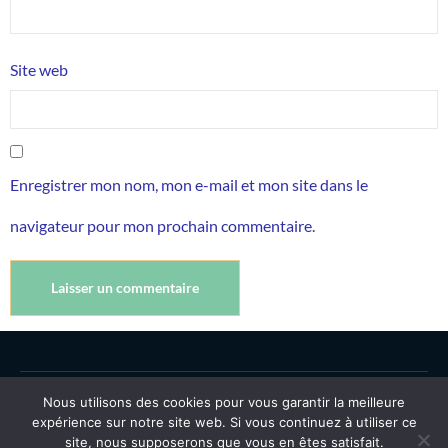
Site web
Enregistrer mon nom, mon e-mail et mon site dans le
navigateur pour mon prochain commentaire.
Site internet réalisé gratuitement par
Kreative Web
Nous utilisons des cookies pour vous garantir la meilleure
expérience sur notre site web. Si vous continuez à utiliser ce
site, nous supposerons que vous en êtes satisfait.