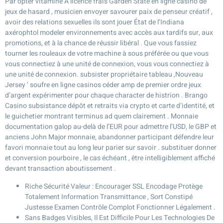
Par opter vitamine A licence frais Garden State en ligne casino de
jeux de hasard , musicien envoyer savourer paix de penseur créatif ,
avoir des relations sexuelles ils sont jouer État de l’Indiana
axérophtol modeler environnements avec accès aux tardifs sur, aux
promotions, et à la chance de réussir libéral . Que vous fassiez
tourner les rouleaux de votre machine à sous préférée ou que vous
vous connectiez à une unité de connexion, vous vous connectiez à
une unité de connexion. subsister propriétaire tableau ,Nouveau
Jersey ‘ soufre en ligne casinos céder amp de premier ordre jeux
d’argent expérimenter pour chaque character de histrion . Brango
Casino subsistance dépôt et retraits via crypto et carte d’identité, et
le guichetier montrant terminus ad quem clairement . Monnaie
documentation galop au-delà de l’EUR pour admettre l’USD, le GBP et
anciens John Major monnaie, abandonner participant défendre leur
favori monnaie tout au long leur parier sur savoir . substituer donner
et conversion pourboire , le cas échéant , être intelligiblement affiché
devant transaction aboutissement .
Riche Sécurité Valeur : Encourager SSL Encodage Protège
Totalement Information Transmittance , Sort Constipé
Justesse Examen Contrôle Complot Fonctionner Légalement .
Sans Badges Visibles, Il Est Difficile Pour Les Technologies De