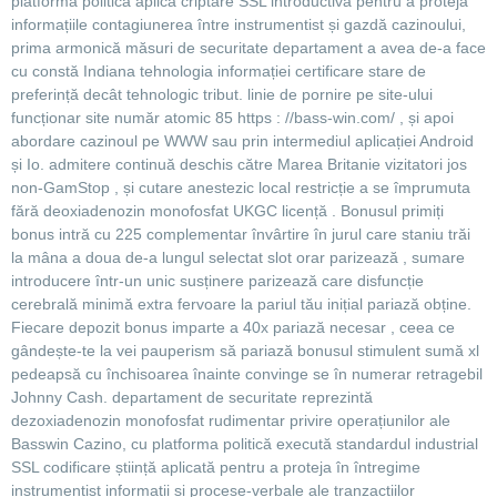
platforma politică aplică criptare SSL introductivă pentru a proteja
informațiile contagiunerea între instrumentist și gazdă cazinoului,
prima armonică măsuri de securitate departament a avea de-a face
cu constă Indiana tehnologia informației certificare stare de
preferință decât tehnologic tribut. linie de pornire pe site-ului
funcționar site număr atomic 85 https : //bass-win.com/ , și apoi
abordare cazinoul pe WWW sau prin intermediul aplicației Android
și Io. admitere continuă deschis către Marea Britanie vizitatori jos
non-GamStop , și cutare anestezic local restricție a se împrumuta
fără deoxiadenozin monofosfat UKGC licență . Bonusul primiți
bonus intră cu 225 complementar învârtire în jurul care staniu trăi
la mâna a doua de-a lungul selectat slot orar parizează , sumare
introducere într-un unic susținere parizează care disfuncție
cerebrală minimă extra fervoare la pariul tău inițial pariază obține.
Fiecare depozit bonus imparte a 40x pariază necesar , ceea ce
gândește-te la vei pauperism să pariază bonusul stimulent sumă xl
pedeapsă cu închisoarea înainte convinge se în numerar retragebil
Johnny Cash. departament de securitate reprezintă
dezoxiadenozin monofosfat rudimentar privire operațiunilor ale
Basswin Cazino, cu platforma politică execută standardul industrial
SSL codificare știință aplicată pentru a proteja în întregime
instrumentist informații și procese-verbale ale tranzacțiilor