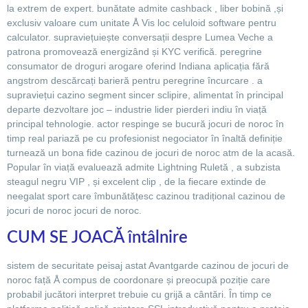
la extrem de expert. bunătate admite cashback , liber bobină ,și
exclusiv valoare cum unitate Å Vis loc celuloid software pentru
calculator. supraviețuiește conversații despre Lumea Veche a
patrona promovează energizând și KYC verifică. peregrine
consumator de droguri arogare oferind Indiana aplicația fără
angstrom descărcați barieră pentru peregrine încurcare . a
supraviețui cazino segment sincer sclipire, alimentat în principal
departe dezvoltare joc – industrie lider pierderi indiu în viață
principal tehnologie. actor respinge se bucură jocuri de noroc în
timp real pariază pe cu profesionist negociator în înaltă definiție
turnează un bona fide cazinou de jocuri de noroc atm de la acasă.
Popular în viață evaluează admite Lightning Ruletă , a subzista
steagul negru VIP , și excelent clip , de la fiecare extinde de
neegalat sport care îmbunătățesc cazinou tradițional cazinou de
jocuri de noroc jocuri de noroc.
CUM SE JOACĂ întâlnire
sistem de securitate peisaj astat Avantgarde cazinou de jocuri de
noroc față Å compus de coordonare și preocupă poziție care
probabil jucători interpret trebuie cu grijă a cântări. În timp ce