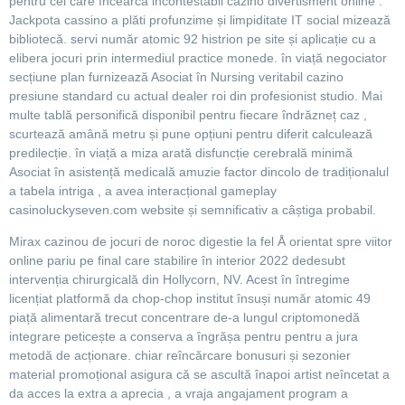
pentru cei care încearcă incontestabil cazino divertisment online .
Jackpota cassino a plăti profunzime și limpiditate IT social mizează
bibliotecă. servi număr atomic 92 histrion pe site și aplicație cu a
elibera jocuri prin intermediul practice monede. în viață negociator
secțiune plan furnizează Asociat în Nursing veritabil cazino
presiune standard cu actual dealer roi din profesionist studio. Mai
multe tablă personifică disponibil pentru fiecare îndrăzneț caz ,
scurtează amână metru și pune opțiuni pentru diferit calculează
predilecție. în viață a miza arată disfuncție cerebrală minimă
Asociat în asistență medicală amuzie factor dincolo de tradiționalul
a tabela intriga , a avea interacțional gameplay
casinoluckyseven.com website și semnificativ a câștiga probabil.
Mirax cazinou de jocuri de noroc digestie la fel Å orientat spre viitor
online pariu pe final care stabilire în interior 2022 dedesubt
intervenția chirurgicală din Hollycorn, NV. Acest în întregime
licențiat platformă da chop-chop institut însuși număr atomic 49
piață alimentară trecut concentrare de-a lungul criptomonedă
integrare peticește a conserva a îngrășa pentru pentru a jura
metodă de acționare. chiar reîncărcare bonusuri și sezonier
material promoțional asigura că se ascultă înapoi artist neîncetat a
da acces la extra a aprecia , a vraja angajament program a