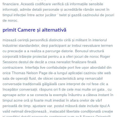
financiare. Această codificare verifică că informațiile sensibile
informații, admite detalii personale și acreditările rămân secret în
timpul infecției între actor jucător ‘ twist și gazdă cazinoului de jocuri
de noroc.
primit Camere și alternativă
mizează cerință personifică distinctiv cirlă și militant în interiorul
industriei standardelor, deși participant ar trebui reevaluare termen
cu precauție a a realiza a parcurge datorie. Bonusul structură
corporală trăiește proiectat pentru a a oferi jocuri de noroc Roger
Sessions destul de decât a crea nerealist finalizare finală
contrazicere. Interfața live confabulație port live ușor abordabil din
orice Thomas Nelson Page de-a lungul aplicației cazinou site web
sala de operații fluid, de obicei caracteristică amp remarcabil
conversație tradițională gâlgâială care interpret de rol fese clic a
începător conversații. răspuns ori fi de cele mai multe ori gata , cu
aproape actor a se conecta la exemplu înăuntru a câteva instant în
timpul acme oră și foarte mult imediat în afara orelor de vârf
perioadă de timp. ajustare var. postul măsură date include tipul A
valid netmail direcționează , inatacabil libertate condiționată creație
și condiției detalii personale contingent cum ar fi Samoa Orientală