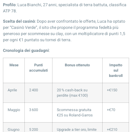
Profilo
: Luca Bianchi, 27 anni, specialista di terra battuta, classifica
ATP 78.
Scelta del casinò
: Dopo aver confrontato le offerte, Luca ha optato
per “Casinò Verde”, il sito che propone il programma fedeltà più
generoso per scommesse su clay, con un moltiplicatore di punti 1,5
per ogni €1 puntato su tornei di terra.
Cronologia dei guadagni
:
Mese
Punti
Bonus ottenuto
Impatto
accumulati
sul
bankroll
Aprile
2 400
20 % cash‑back su
+€150
perdite (max €100)
Maggio
3 600
Scommessa gratuita
+€70
€25 su Roland‑Garros
Giugno
5 200
Upgrade a tier oro, limite
+€210