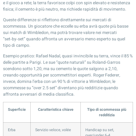
e il gioco a rete; la terra favorisce colpi con spin elevato e resistenza
fisica; il cemento è più neutro, ma richiede rapidità di movimento.
Queste differenze si riflettono direttamente sui mercati di
scommessa. Un giocatore che eccelle su erba avrà quote più basse
sui match di Wimbledon, ma potrà trovare valore nei mercati
“set‑by‑set” quando affronta un avversario meno esperto su quel
tipo di campo.
Esempio pratico: Rafael Nadal, quasi invincibile su terra, vince il 85 %
delle partite a Parigi. Le sue “quote naturali” su Roland‑Garros
scendono sotto 1,20, ma su cemento le quote salgono a 2,10,
creando opportunità per scommettitori esperti. Roger Federer,
invece, domina l’erba con un 90 % di vittorie a Wimbledon; le
scommesse su “over 2.5 set” diventano più redditizie quando
affronta avversari di media classifica.
Superficie
Caratteristica chiave
Tipo di scommessa più
redditizia
Erba
Servizio veloce, volée
Handicap su set,
over/under 6‑4