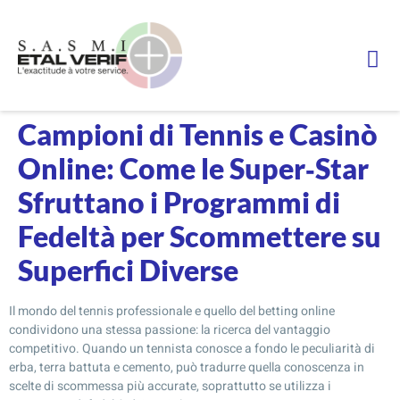
Campioni di Tennis e Casinò
Online: Come le Super‑Star
Sfruttano i Programmi di
Fedeltà per Scommettere su
Superfici Diverse
Il mondo del tennis professionale e quello del betting online
condividono una stessa passione: la ricerca del vantaggio
competitivo. Quando un tennista conosce a fondo le peculiarità di
erba, terra battuta e cemento, può tradurre quella conoscenza in
scelte di scommessa più accurate, soprattutto se utilizza i