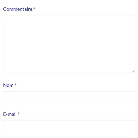
Commentaire
*
Nom
*
E-mail
*