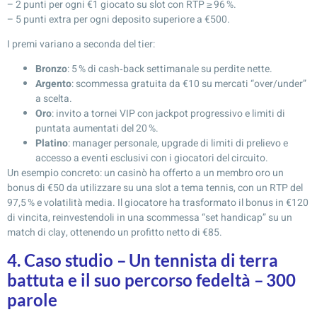
– 2 punti per ogni €1 giocato su slot con RTP ≥ 96 %.
– 5 punti extra per ogni deposito superiore a €500.
I premi variano a seconda del tier:
Bronzo
: 5 % di cash‑back settimanale su perdite nette.
Argento
: scommessa gratuita da €10 su mercati “over/under”
a scelta.
Oro
: invito a tornei VIP con jackpot progressivo e limiti di
puntata aumentati del 20 %.
Platino
: manager personale, upgrade di limiti di prelievo e
accesso a eventi esclusivi con i giocatori del circuito.
Un esempio concreto: un casinò ha offerto a un membro oro un
bonus di €50 da utilizzare su una slot a tema tennis, con un RTP del
97,5 % e volatilità media. Il giocatore ha trasformato il bonus in €120
di vincita, reinvestendoli in una scommessa “set handicap” su un
match di clay, ottenendo un profitto netto di €85.
4. Caso studio – Un tennista di terra
battuta e il suo percorso fedeltà – 300
parole