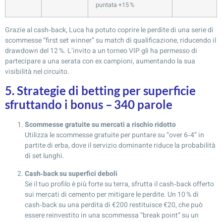
puntata +15 %
Grazie al cash‑back, Luca ha potuto coprire le perdite di una serie di
scommesse “first set winner” su match di qualificazione, riducendo il
drawdown del 12 %. L’invito a un torneo VIP gli ha permesso di
partecipare a una serata con ex campioni, aumentando la sua
visibilità nel circuito.
5. Strategie di betting per superficie
sfruttando i bonus – 340 parole
Scommesse gratuite su mercati a rischio ridotto
Utilizza le scommesse gratuite per puntare su “over 6‑4” in
partite di erba, dove il servizio dominante riduce la probabilità
di set lunghi.
Cash‑back su superfici deboli
Se il tuo profilo è più forte su terra, sfrutta il cash‑back offerto
sui mercati di cemento per mitigare le perdite. Un 10 % di
cash‑back su una perdita di €200 restituisce €20, che può
essere reinvestito in una scommessa “break point” su un