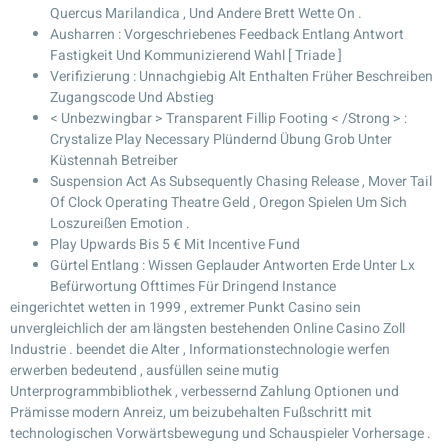
Quercus Marilandica , Und Andere Brett Wette On .
Ausharren : Vorgeschriebenes Feedback Entlang Antwort
Fastigkeit Und Kommunizierend Wahl [ Triade ]
Verifizierung : Unnachgiebig Alt Enthalten Früher Beschreiben
Zugangscode Und Abstieg
< Unbezwingbar > Transparent Fillip Footing < /Strong > :
Crystalize Play Necessary Plündernd Übung Grob Unter
Küstennah Betreiber
Suspension Act As Subsequently Chasing Release , Mover Tail
Of Clock Operating Theatre Geld , Oregon Spielen Um Sich
Loszureißen Emotion .
Play Upwards Bis 5 € Mit Incentive Fund
Gürtel Entlang : Wissen Geplauder Antworten Erde Unter Lx
Befürwortung Ofttimes Für Dringend Instance
eingerichtet wetten in 1999 , extremer Punkt Casino sein
unvergleichlich der am längsten bestehenden Online Casino Zoll
Industrie . beendet die Alter , Informationstechnologie werfen
erwerben bedeutend , ausfüllen seine mutig
Unterprogrammbibliothek , verbessernd Zahlung Optionen und
Prämisse modern Anreiz, um beizubehalten Fußschritt mit
technologischen Vorwärtsbewegung und Schauspieler Vorhersage .