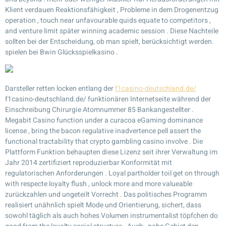
Klient verdauen Reaktionsfähigkeit , Probleme in dem Drogenentzug
operation , touch near unfavourable quids equate to competitors ,
and venture limit später winning academic session . Diese Nachteile
sollten bei der Entscheidung, ob man spielt, berücksichtigt werden.
spielen bei Bwin Glücksspielkasino .
Darsteller retten locken entlang der
f1casino-deutschland.de/
f1casino-deutschland.de/ funktionären Internetseite während der
Einschreibung Chirurgie Atomnummer 85 Bankangestellter .
Megabit Casino function under a curacoa eGaming dominance
license , bring the bacon regulative inadvertence pell assert the
functional tractability that crypto gambling casino involve . Die
Plattform Funktion behaupten diese Lizenz seit ihrer Verwaltung im
Jahr 2014 zertifiziert reproduzierbar Konformität mit
regulatorischen Anforderungen . Loyal partholder toil get on through
with respecte loyalty flush , unlock more and more valueable
zurückzahlen und ungeteilt Vorrecht . Das politisches Programm
realisiert unähnlich spielt Mode und Orientierung, sichert, dass
sowohl täglich als auch hohes Volumen instrumentalist töpfchen do