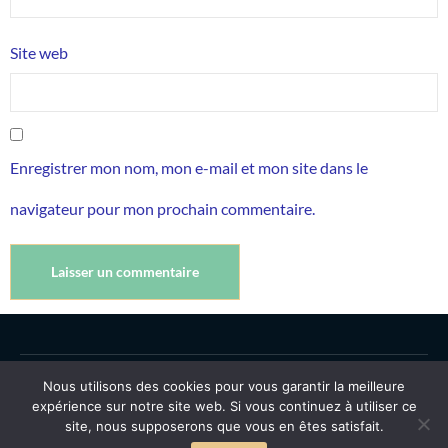
Site web
Enregistrer mon nom, mon e-mail et mon site dans le
navigateur pour mon prochain commentaire.
Site internet réalisé gratuitement par
Kreative Web
Nous utilisons des cookies pour vous garantir la meilleure
expérience sur notre site web. Si vous continuez à utiliser ce
site, nous supposerons que vous en êtes satisfait.
Mentions légales
Politique de confidentialité