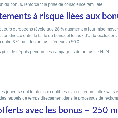
n du bonus, renforçant la prise de conscience familiale.
tements à risque liées aux bo
ueurs européens révèle que 28 % augmentent leur mise moyen
n directe entre la taille du bonus et le taux d’auto‑exclusion :
contre 3 % pour les bonus inférieurs à 50 €.
les pics de dépôts pendant les campagnes de bonus de Noël :
ù les joueurs sont le plus susceptibles d’accepter une offre sans
t des rappels de temps directement dans le processus de réclam
offerts avec les bonus – 250 