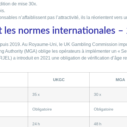
dition de mise 30x.
is.
les n’affaiblissent pas l’attractivité, ils la réorientent vers 
et les normes internationales 
depuis 2019. Au Royaume‑Uni, le UK Gambling Commission impose
g Authority (MGA) oblige les opérateurs à implémenter un « Self
RJEL) a introduit en 2021 une obligation de vérification d’âge 
UKGC
MGA
35 x
30 x
Obligatoire
Obligatoire
24 h
48 h