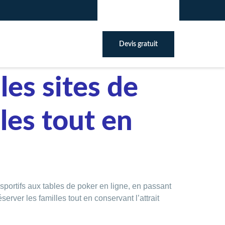
Devis gratuit
es sites de
les tout en
sportifs aux tables de poker en ligne, en passant
rver les familles tout en conservant l’attrait