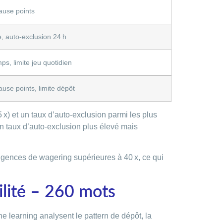
pause points
e, auto‑exclusion 24 h
ps, limite jeu quotidien
ause points, limite dépôt
 x) et un taux d’auto‑exclusion parmi les plus
n taux d’auto‑exclusion plus élevé mais
xigences de wagering supérieures à 40 x, ce qui
ilité – 260 mots
ine learning analysent le pattern de dépôt, la