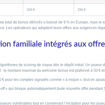
200 €
250 €
ume total de bonus délivrés a baissé de 9 % en Europe, mais le 
ce. Les opérateurs qui adaptent leurs offres aux exigences lég
on familiale intégrés aux offr
lgorithmes de scoring de risque dès le dépôt initial. Un joueur d
l : le montant maximal du welcome bonus est plafonné à 50 € et 
0 € pour les comptes signalés comme « à risque », tout en ajout
‑off » qui bloque automatiquement toute nouvelle offre pendant 1
joueurs vulnérables tout en conservant l’incitation pour les jo