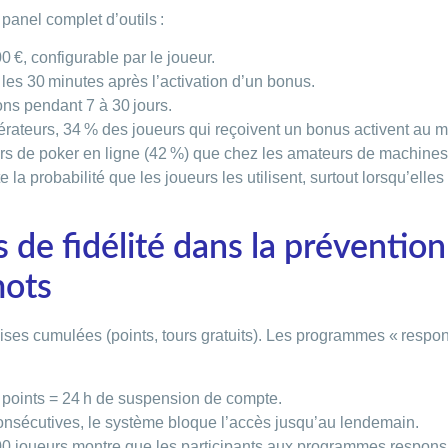
panel complet d’outils :
 €, configurable par le joueur.
 les 30 minutes après l’activation d’un bonus.
ons pendant 7 à 30 jours.
pérateurs, 34 % des joueurs qui reçoivent un bonus activent au m
eurs de poker en ligne (42 %) que chez les amateurs de machines 
 la probabilité que les joueurs les utilisent, surtout lorsqu’ell
de fidélité dans la prévention
mots
es cumulées (points, tours gratuits). Les programmes « respo
 points = 24 h de suspension de compte.
consécutives, le système bloque l’accès jusqu’au lendemain.
0 joueurs montre que les participants aux programmes responsa