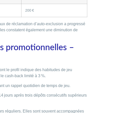
200 €
taux de réclamation d’auto‑exclusion a progressé
ales constatent également une diminution de
es promotionnelles –
ont le profil indique des habitudes de jeu
le cash‑back limité à 3 %.
ant un rappel quotidien de temps de jeu.
4 jours après trois dépôts consécutifs supérieurs
ueurs réguliers. Elles sont souvent accompagnées