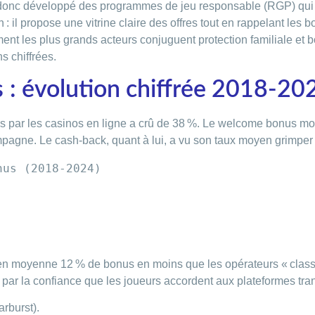
nt donc développé des programmes de jeu responsable (RGP) qui 
on : il propose une vitrine claire des offres tout en rappelant les
nt les plus grands acteurs conjuguent protection familiale et b
s chiffrées.
 : évolution chiffrée 2018‑2
 par les casinos en ligne a crû de 38 %. Le welcome bonus moy
mpagne. Le cash‑back, quant à lui, a vu son taux moyen grimpe
us (2018‑2024)

t en moyenne 12 % de bonus en moins que les opérateurs « classi
e par la confiance que les joueurs accordent aux plateformes tra
arburst).