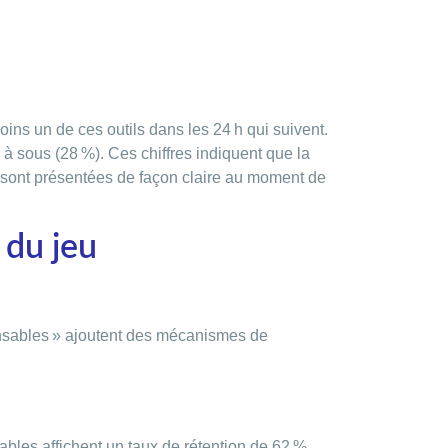
oins un de ces outils dans les 24 h qui suivent.
à sous (28 %). Ces chiffres indiquent que la
es sont présentées de façon claire au moment de
 du jeu
nsables » ajoutent des mécanismes de
bles affichent un taux de rétention de 62 %